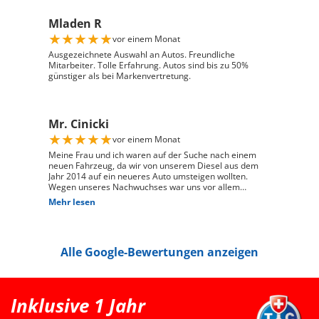
verständlich zu beantworten, und ist auf meine
individuellen Wünsche eingegangen. Seine freundliche
Mladen R
und engagierte Art hat den gesamten Kaufprozess sehr
angenehm gemacht. Die Abwicklung verlief reibungslos
★
★
★
★
★
vor einem Monat
und zuverlässig, und ich habe mein Fahrzeug genau so
erhalten, wie ich es mir vorgestellt habe. Ich kann Auto
Ausgezeichnete Auswahl an Autos. Freundliche
Züri West uneingeschränkt weiterempfehlen und
Mitarbeiter. Tolle Erfahrung. Autos sind bis zu 50%
bedanke mich herzlich für den ausgezeichneten Service
günstiger als bei Markenvertretung.
Mr. Cinicki
★
★
★
★
★
vor einem Monat
Meine Frau und ich waren auf der Suche nach einem
neuen Fahrzeug, da wir von unserem Diesel aus dem
Jahr 2014 auf ein neueres Auto umsteigen wollten.
Wegen unseres Nachwuchses war uns vor allem
wichtig, dass genügend Platz für einen Kindersitz
Mehr lesen
vorhanden ist und das Fahrzeug gut zu unserem Alltag
passt. Bei Auto Züri West Schlieren, durften wir zuerst
den Peugeot 208 probefahren. Das Fahrgefühl hat uns
sehr gut gefallen, jedoch war der 208 für unsere
Alle Google-Bewertungen anzeigen
Bedürfnisse mit Kindersitz hinter dem Fahrer leider
etwas zu klein. Nach der Probefahrt hat uns der Berater
als nächstgrössere passende Option den Peugeot 2008
erwähnt. Danach haben wir extern noch einen Renault
Clio probefahren, welcher uns jedoch vom Fahrgefühl
Inklusive 1 Jahr
her nicht überzeugt hat. Somit war für uns klar, dass
der Peugeot 2008 die bessere Wahl ist. Schlussendlich