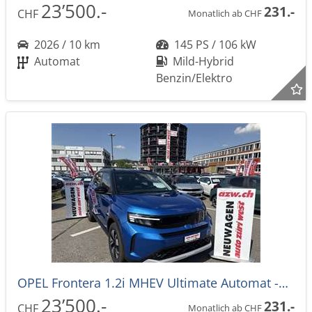
23’500.-
231.-
CHF
Monatlich ab CHF
2026 / 10 km
145 PS / 106 kW
Automat
Mild-Hybrid
Benzin/Elektro
OPEL Frontera 1.2i MHEV Ultimate Automat -28%
23’500.-
231.-
CHF
Monatlich ab CHF