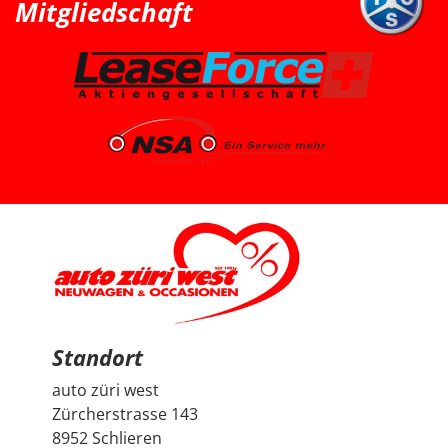
Mitgliedschaft
sind wir wieder zu Auto Züri West zurückgekommen
und konnten dort einen super Deal für einen Peugeot
2008 machen. Das Fahrzeug ist aus dem Jahr 2025, hat
knapp 7’000 km, ist ein Voll-Benziner und passt für uns
vom Platz, Fahrgefühl und Gesamtpaket sehr gut. Die
Beratung durch Herrn Francesco Salerno war sehr
freundlich, ehrlich und unkompliziert. Auch wenn die
Auswahl für uns relativ klar und limitiert war, fühlten wir
uns gut aufgehoben. Besonders positiv fand ich den
spannenden Austausch mit dem Berater über
allgemeine Autothemen und Dinge, die Autoliebhaber
interessieren. Man hat gemerkt, dass hier nicht einfach
nur verkauft wird, sondern auch echtes Interesse am
Thema Auto vorhanden ist. Sehr geschätzt haben wir
zudem, dass vor der Übergabe extra noch ein Service
durchgeführt wurde, damit wir mit dem Fahrzeug
länger Ruhe haben. Das ist nicht selbstverständlich und
hat den positiven Eindruck nochmals verstärkt. Wir
freuen uns sehr über unseren Peugeot 2008 und
bedanken uns herzlich bei Auto Züri West sowie bei
Herrn Francesco Salerno für die angenehme Beratung,
den guten Austausch und den super Deal.
Standort
auto züri west
Zürcherstrasse 143
8952 Schlieren