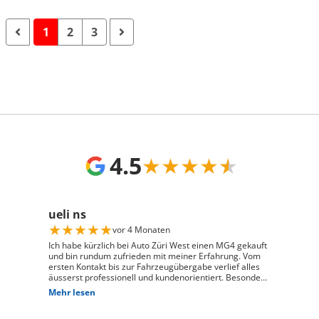
1
2
3
4.5
★
★
★
★
★
ueli ns
★
★
★
★
★
vor 4 Monaten
Ich habe kürzlich bei Auto Züri West einen MG4 gekauft
und bin rundum zufrieden mit meiner Erfahrung. Vom
ersten Kontakt bis zur Fahrzeugübergabe verlief alles
äusserst professionell und kundenorientiert. Besonders
hervorheben möchte ich die hervorragende Beratung
Mehr lesen
durch Herrn David Panic. Er hat sich viel Zeit
genommen, alle meine Fragen kompetent und