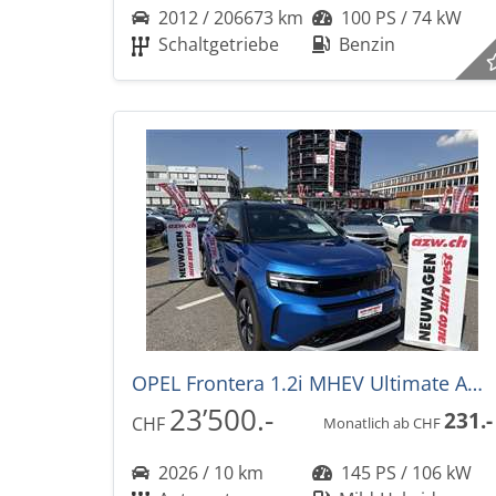
2012 / 206673 km
100 PS / 74 kW
Schaltgetriebe
Benzin
OPEL Frontera 1.2i MHEV Ultimate Automat -28%
23’500.-
231.-
CHF
Monatlich ab CHF
2026 / 10 km
145 PS / 106 kW