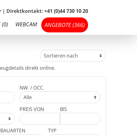
hr | Direktkontakt:
+41 (0)44 730 10 20
 (
0
)
WEBCAM
ANGEBOTE (
366
)
eugdetails direkt online.
NW. / OCC.
PREIS VON
BIS
FBAUARTEN
TYP