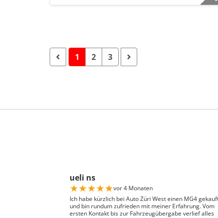
1
2
3
ueli ns
★
★
★
★
★
vor 4 Monaten
Ich habe kürzlich bei Auto Züri West einen MG4 gekauf
und bin rundum zufrieden mit meiner Erfahrung. Vom
ersten Kontakt bis zur Fahrzeugübergabe verlief alles