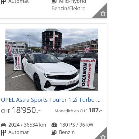
Automat
Mild-Hybrid
Benzin/Elektro
OPEL Astra Sports Tourer 1.2i Turbo GS Automat
18’950.-
187.-
CHF
Monatlich ab CHF
2024 / 36534 km
130 PS / 96 kW
Automat
Benzin