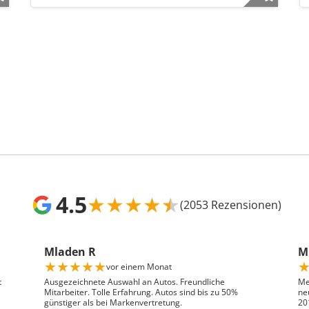
4.5
★
★
★
★
★
(2053 Rezensionen)
Mladen R
Mr
★
★
★
★
★
vor einem Monat
t
Ausgezeichnete Auswahl an Autos. Freundliche
Me
Mitarbeiter. Tolle Erfahrung. Autos sind bis zu 50%
ne
günstiger als bei Markenvertretung.
20