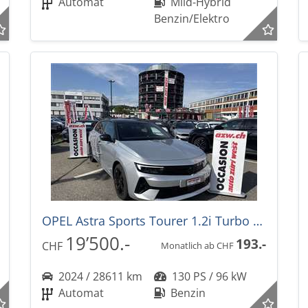
Automat
Mild-Hybrid
Benzin/Elektro
OPEL Astra Sports Tourer 1.2i Turbo GS Automat
19’500.-
193.-
CHF
Monatlich ab CHF
2024 / 28611 km
130 PS / 96 kW
Automat
Benzin