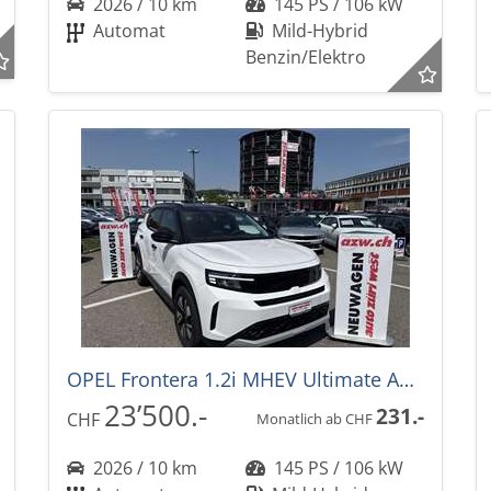
2026 / 10 km
145 PS / 106 kW
Automat
Mild-Hybrid
Benzin/Elektro
OPEL Frontera 1.2i MHEV Ultimate Automat -28%
23’500.-
231.-
CHF
Monatlich ab CHF
2026 / 10 km
145 PS / 106 kW