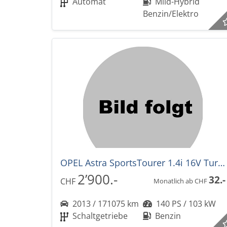
Automat
Mild-Hybrid
Benzin/Elektro
OPEL Astra SportsTourer 1.4i 16V Turbo Cosmo EXPORT
2’900.-
32.-
CHF
Monatlich ab CHF
2013 / 171075 km
140 PS / 103 kW
Schaltgetriebe
Benzin