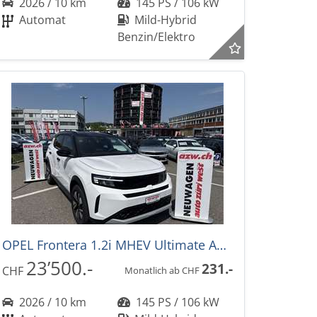
2026 / 10 km
145 PS / 106 kW
Automat
Mild-Hybrid
Benzin/Elektro
OPEL Frontera 1.2i MHEV Ultimate Automat -28%
23’500.-
231.-
CHF
Monatlich ab CHF
2026 / 10 km
145 PS / 106 kW