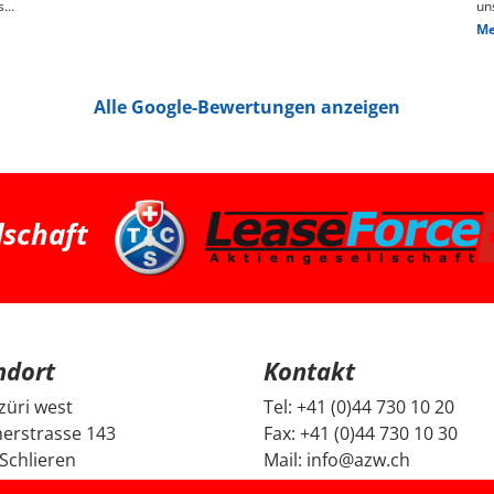
s
un
ge
Me
n,
das
We
pr
je
Alle Google-Bewertungen anzeigen
Die
hin
Pr
pa
ha
we
ha
bessere 
Zü
dschaft
su
Fa
ei
und G
Fr
un
un
Be
ndort
Kontakt
mi
Di
da
züri west
Tel:
+41 (0)44 730 10 20
ec
erstrasse 143
Fax:
+41 (0)44 730 10 30
ge
no
Schlieren
Mail:
info@azw.ch
Fa
se