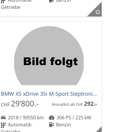
Automatik-
Benzin
Getriebe
BMW X5 xDrive 35i M-Sport Steptronic-Automat
29’800.-
292.-
CHF
Monatlich ab CHF
2018 / 90550 km
306 PS / 225 kW
Automatik-
Benzin
Getriebe