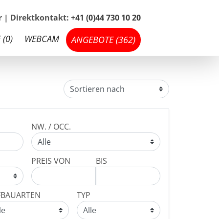
hr | Direktkontakt:
+41 (0)44 730 10 20
 (
0
)
WEBCAM
ANGEBOTE (
362
)
NW. / OCC.
PREIS VON
BIS
FBAUARTEN
TYP