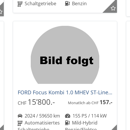
Schaltgetriebe
Benzin
FORD Focus Kombi 1.0 MHEV ST-Line Automat
15’800.-
157.-
CHF
Monatlich ab CHF
2024 / 59650 km
155 PS / 114 kW
Automatisiertes
Mild-Hybrid
Schaltgetriebe
Benzin/Elektro