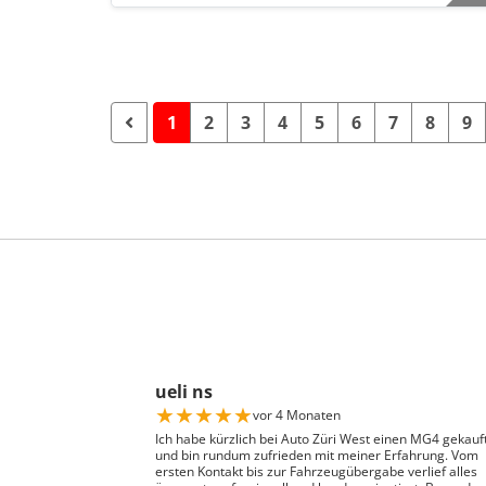
1
2
3
4
5
6
7
8
9
ueli ns
★
★
★
★
★
vor 4 Monaten
Ich habe kürzlich bei Auto Züri West einen MG4 gekauf
und bin rundum zufrieden mit meiner Erfahrung. Vom
ersten Kontakt bis zur Fahrzeugübergabe verlief alles