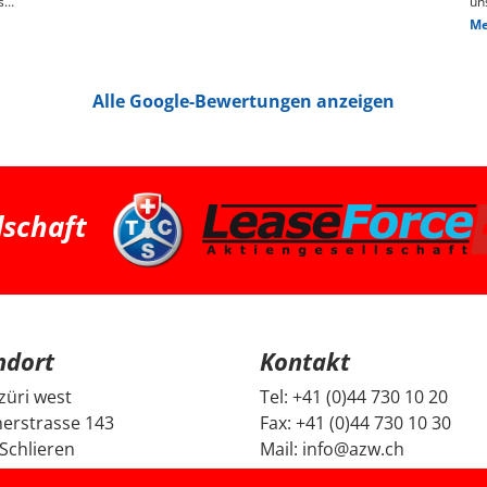
s
un
ge
Me
n,
das
We
pr
je
Alle Google-Bewertungen anzeigen
Die
hin
Pr
pa
ha
we
ha
bessere 
Zü
dschaft
su
Fa
ei
und G
Fr
un
un
Be
ndort
Kontakt
mi
Di
da
züri west
Tel:
+41 (0)44 730 10 20
ec
erstrasse 143
Fax:
+41 (0)44 730 10 30
ge
no
Schlieren
Mail:
info@azw.ch
Fa
se