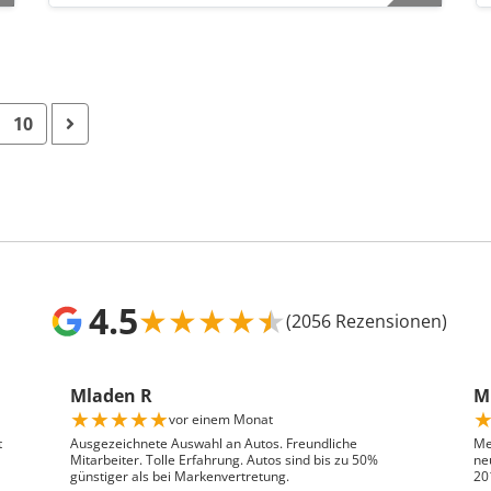
10
4.5
★
★
★
★
★
(2056 Rezensionen)
Mladen R
Mr
★
★
★
★
★
vor einem Monat
t
Ausgezeichnete Auswahl an Autos. Freundliche
Me
Mitarbeiter. Tolle Erfahrung. Autos sind bis zu 50%
ne
günstiger als bei Markenvertretung.
20