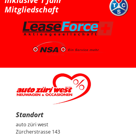
Inklusive 1 Jahr
der Peugeot 2008 die bessere Wahl ist. Schlussendlich
Mitgliedschaft
sind wir wieder zu Auto Züri West zurückgekommen
und konnten dort einen super Deal für einen Peugeot
2008 machen. Das Fahrzeug ist aus dem Jahr 2025, hat
knapp 7’000 km, ist ein Voll-Benziner und passt für uns
vom Platz, Fahrgefühl und Gesamtpaket sehr gut. Die
Beratung durch Herrn Francesco Salerno war sehr
freundlich, ehrlich und unkompliziert. Auch wenn die
Auswahl für uns relativ klar und limitiert war, fühlten wir
uns gut aufgehoben. Besonders positiv fand ich den
spannenden Austausch mit dem Berater über
allgemeine Autothemen und Dinge, die Autoliebhaber
interessieren. Man hat gemerkt, dass hier nicht einfach
nur verkauft wird, sondern auch echtes Interesse am
Thema Auto vorhanden ist. Sehr geschätzt haben wir
zudem, dass vor der Übergabe extra noch ein Service
durchgeführt wurde, damit wir mit dem Fahrzeug
länger Ruhe haben. Das ist nicht selbstverständlich und
hat den positiven Eindruck nochmals verstärkt. Wir
freuen uns sehr über unseren Peugeot 2008 und
bedanken uns herzlich bei Auto Züri West sowie bei
Herrn Francesco Salerno für die angenehme Beratung,
den guten Austausch und den super Deal.
Standort
auto züri west
Zürcherstrasse 143