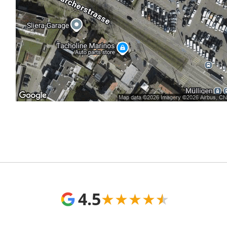
4.5
★
★
★
★
★