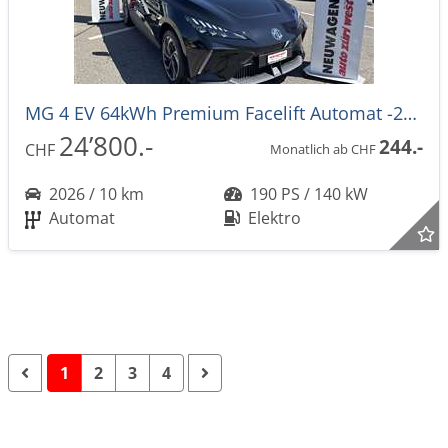
MG 4 EV 64kWh Premium Facelift Automat -27%
24’800.-
244.-
CHF
Monatlich ab CHF
2026 / 10 km
190 PS / 140 kW
Automat
Elektro
1
2
3
4