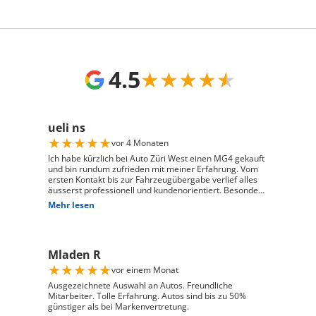
4.5
★
★
★
★
★
ueli ns
★
★
★
★
★
vor 4 Monaten
Ich habe kürzlich bei Auto Züri West einen MG4 gekauft
und bin rundum zufrieden mit meiner Erfahrung. Vom
ersten Kontakt bis zur Fahrzeugübergabe verlief alles
äusserst professionell und kundenorientiert. Besonders
hervorheben möchte ich die hervorragende Beratung
Mehr lesen
durch Herrn David Panic. Er hat sich viel Zeit
genommen, alle meine Fragen kompetent und
verständlich zu beantworten, und ist auf meine
individuellen Wünsche eingegangen. Seine freundliche
Mladen R
und engagierte Art hat den gesamten Kaufprozess sehr
angenehm gemacht. Die Abwicklung verlief reibungslos
★
★
★
★
★
vor einem Monat
und zuverlässig, und ich habe mein Fahrzeug genau so
erhalten, wie ich es mir vorgestellt habe. Ich kann Auto
Ausgezeichnete Auswahl an Autos. Freundliche
Züri West uneingeschränkt weiterempfehlen und
Mitarbeiter. Tolle Erfahrung. Autos sind bis zu 50%
bedanke mich herzlich für den ausgezeichneten Service
günstiger als bei Markenvertretung.