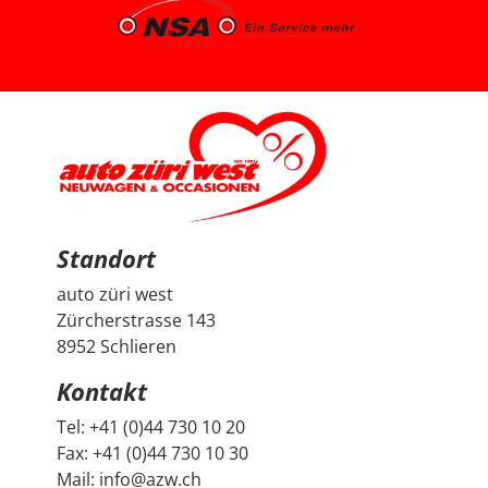
uns gut aufgehoben. Besonders positiv fand ich den
spannenden Austausch mit dem Berater über
allgemeine Autothemen und Dinge, die Autoliebhaber
interessieren. Man hat gemerkt, dass hier nicht einfach
nur verkauft wird, sondern auch echtes Interesse am
Thema Auto vorhanden ist. Sehr geschätzt haben wir
zudem, dass vor der Übergabe extra noch ein Service
durchgeführt wurde, damit wir mit dem Fahrzeug
länger Ruhe haben. Das ist nicht selbstverständlich und
hat den positiven Eindruck nochmals verstärkt. Wir
freuen uns sehr über unseren Peugeot 2008 und
bedanken uns herzlich bei Auto Züri West sowie bei
Herrn Francesco Salerno für die angenehme Beratung,
den guten Austausch und den super Deal.
Standort
auto züri west
Zürcherstrasse 143
8952 Schlieren
Kontakt
Tel:
+41 (0)44 730 10 20
Fax:
+41 (0)44 730 10 30
Mail:
info@azw.ch