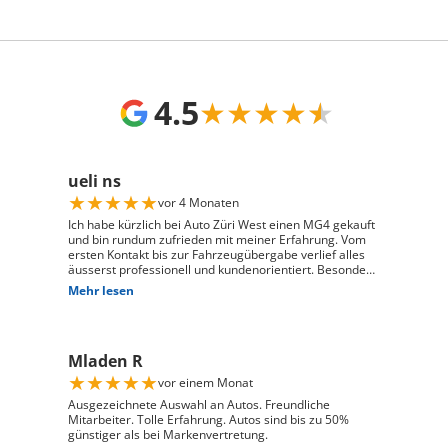
4.5
★
★
★
★
★
ueli ns
★
★
★
★
★
vor 4 Monaten
Ich habe kürzlich bei Auto Züri West einen MG4 gekauft
und bin rundum zufrieden mit meiner Erfahrung. Vom
ersten Kontakt bis zur Fahrzeugübergabe verlief alles
äusserst professionell und kundenorientiert. Besonders
hervorheben möchte ich die hervorragende Beratung
Mehr lesen
durch Herrn David Panic. Er hat sich viel Zeit
genommen, alle meine Fragen kompetent und
verständlich zu beantworten, und ist auf meine
individuellen Wünsche eingegangen. Seine freundliche
Mladen R
und engagierte Art hat den gesamten Kaufprozess sehr
angenehm gemacht. Die Abwicklung verlief reibungslos
★
★
★
★
★
vor einem Monat
und zuverlässig, und ich habe mein Fahrzeug genau so
erhalten, wie ich es mir vorgestellt habe. Ich kann Auto
Ausgezeichnete Auswahl an Autos. Freundliche
Züri West uneingeschränkt weiterempfehlen und
Mitarbeiter. Tolle Erfahrung. Autos sind bis zu 50%
bedanke mich herzlich für den ausgezeichneten Service
günstiger als bei Markenvertretung.