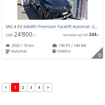
MG 4 EV 64kWh Premium Facelift Automat -27%
24’800.-
244.-
CHF
Monatlich ab CHF
2026 / 10 km
190 PS / 140 kW
Automat
Elektro
1
2
3
4