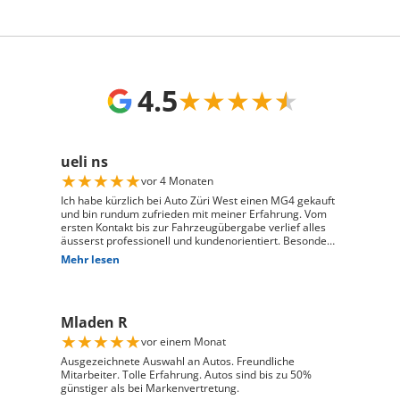
4.5
★
★
★
★
★
ueli ns
★
★
★
★
★
vor 4 Monaten
Ich habe kürzlich bei Auto Züri West einen MG4 gekauft
und bin rundum zufrieden mit meiner Erfahrung. Vom
ersten Kontakt bis zur Fahrzeugübergabe verlief alles
äusserst professionell und kundenorientiert. Besonders
hervorheben möchte ich die hervorragende Beratung
Mehr lesen
durch Herrn David Panic. Er hat sich viel Zeit
genommen, alle meine Fragen kompetent und
verständlich zu beantworten, und ist auf meine
individuellen Wünsche eingegangen. Seine freundliche
Mladen R
und engagierte Art hat den gesamten Kaufprozess sehr
angenehm gemacht. Die Abwicklung verlief reibungslos
★
★
★
★
★
vor einem Monat
und zuverlässig, und ich habe mein Fahrzeug genau so
erhalten, wie ich es mir vorgestellt habe. Ich kann Auto
Ausgezeichnete Auswahl an Autos. Freundliche
Züri West uneingeschränkt weiterempfehlen und
Mitarbeiter. Tolle Erfahrung. Autos sind bis zu 50%
bedanke mich herzlich für den ausgezeichneten Service
günstiger als bei Markenvertretung.