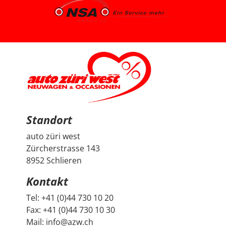
uns gut aufgehoben. Besonders positiv fand ich den
spannenden Austausch mit dem Berater über
allgemeine Autothemen und Dinge, die Autoliebhaber
interessieren. Man hat gemerkt, dass hier nicht einfach
nur verkauft wird, sondern auch echtes Interesse am
Thema Auto vorhanden ist. Sehr geschätzt haben wir
zudem, dass vor der Übergabe extra noch ein Service
durchgeführt wurde, damit wir mit dem Fahrzeug
länger Ruhe haben. Das ist nicht selbstverständlich und
hat den positiven Eindruck nochmals verstärkt. Wir
freuen uns sehr über unseren Peugeot 2008 und
bedanken uns herzlich bei Auto Züri West sowie bei
Herrn Francesco Salerno für die angenehme Beratung,
den guten Austausch und den super Deal.
Standort
auto züri west
Zürcherstrasse 143
8952 Schlieren
Kontakt
Tel:
+41 (0)44 730 10 20
Fax:
+41 (0)44 730 10 30
Mail:
info@azw.ch