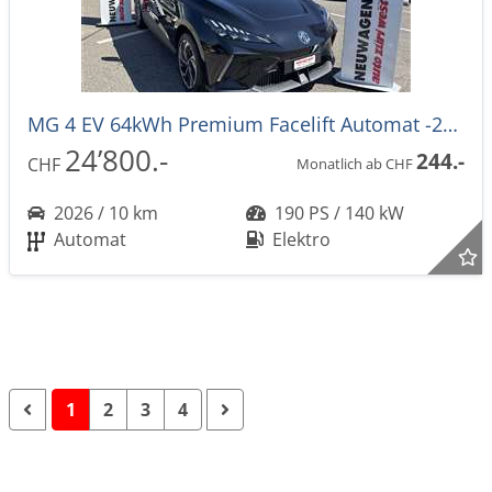
MG 4 EV 64kWh Premium Facelift Automat -27%
24’800.-
244.-
CHF
Monatlich ab CHF
2026 / 10 km
190 PS / 140 kW
Automat
Elektro
1
2
3
4