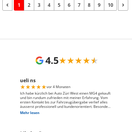
1
2
3
4
5
6
7
8
9
10
4.5
★
★
★
★
★
ueli ns
★
★
★
★
★
vor 4 Monaten
Ich habe kürzlich bei Auto Züri West einen MG4 gekauft
und bin rundum zufrieden mit meiner Erfahrung. Vom
ersten Kontakt bis zur Fahrzeugübergabe verlief alles
äusserst professionell und kundenorientiert. Besonders
hervorheben möchte ich die hervorragende Beratung
Mehr lesen
durch Herrn David Panic. Er hat sich viel Zeit
genommen, alle meine Fragen kompetent und
verständlich zu beantworten, und ist auf meine
individuellen Wünsche eingegangen. Seine freundliche