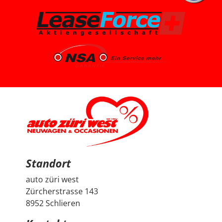
2008 machen. Das Fahrzeug ist aus dem Jahr 2025, hat
knapp 7’000 km, ist ein Voll-Benziner und passt für uns
vom Platz, Fahrgefühl und Gesamtpaket sehr gut. Die
Beratung durch Herrn Francesco Salerno war sehr
freundlich, ehrlich und unkompliziert. Auch wenn die
Auswahl für uns relativ klar und limitiert war, fühlten wir
uns gut aufgehoben. Besonders positiv fand ich den
spannenden Austausch mit dem Berater über
allgemeine Autothemen und Dinge, die Autoliebhaber
interessieren. Man hat gemerkt, dass hier nicht einfach
nur verkauft wird, sondern auch echtes Interesse am
Thema Auto vorhanden ist. Sehr geschätzt haben wir
zudem, dass vor der Übergabe extra noch ein Service
durchgeführt wurde, damit wir mit dem Fahrzeug
länger Ruhe haben. Das ist nicht selbstverständlich und
hat den positiven Eindruck nochmals verstärkt. Wir
freuen uns sehr über unseren Peugeot 2008 und
bedanken uns herzlich bei Auto Züri West sowie bei
Herrn Francesco Salerno für die angenehme Beratung,
den guten Austausch und den super Deal.
Standort
auto züri west
Zürcherstrasse 143
8952 Schlieren