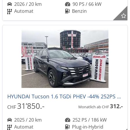
2026 / 20 km
90 PS / 66 kW
Automat
Benzin
HYUNDAI Tucson 1.6 TGDi PHEV -44% 252PS Techno Sky 4WD Automat
31’850.-
312.-
CHF
Monatlich ab CHF
2025 / 20 km
252 PS / 186 kW
Automat
Plug-in-Hybrid