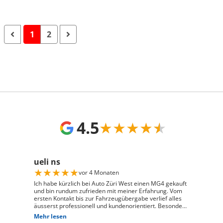
1
2
4.5
★
★
★
★
★
ueli ns
★
★
★
★
★
vor 4 Monaten
Ich habe kürzlich bei Auto Züri West einen MG4 gekauft
und bin rundum zufrieden mit meiner Erfahrung. Vom
ersten Kontakt bis zur Fahrzeugübergabe verlief alles
äusserst professionell und kundenorientiert. Besonders
hervorheben möchte ich die hervorragende Beratung
Mehr lesen
durch Herrn David Panic. Er hat sich viel Zeit