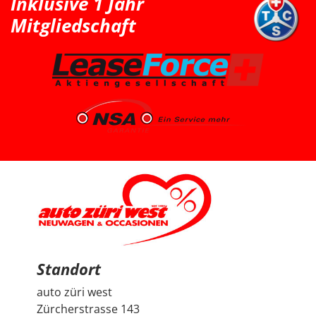
Inklusive 1 Jahr
her nicht überzeugt hat. Somit war für uns klar, dass
der Peugeot 2008 die bessere Wahl ist. Schlussendlich
Mitgliedschaft
sind wir wieder zu Auto Züri West zurückgekommen
und konnten dort einen super Deal für einen Peugeot
2008 machen. Das Fahrzeug ist aus dem Jahr 2025, hat
knapp 7’000 km, ist ein Voll-Benziner und passt für uns
vom Platz, Fahrgefühl und Gesamtpaket sehr gut. Die
Beratung durch Herrn Francesco Salerno war sehr
freundlich, ehrlich und unkompliziert. Auch wenn die
Auswahl für uns relativ klar und limitiert war, fühlten wir
uns gut aufgehoben. Besonders positiv fand ich den
spannenden Austausch mit dem Berater über
allgemeine Autothemen und Dinge, die Autoliebhaber
interessieren. Man hat gemerkt, dass hier nicht einfach
nur verkauft wird, sondern auch echtes Interesse am
Thema Auto vorhanden ist. Sehr geschätzt haben wir
zudem, dass vor der Übergabe extra noch ein Service
durchgeführt wurde, damit wir mit dem Fahrzeug
länger Ruhe haben. Das ist nicht selbstverständlich und
hat den positiven Eindruck nochmals verstärkt. Wir
freuen uns sehr über unseren Peugeot 2008 und
bedanken uns herzlich bei Auto Züri West sowie bei
Herrn Francesco Salerno für die angenehme Beratung,
den guten Austausch und den super Deal.
Standort
auto züri west
Zürcherstrasse 143