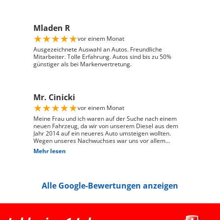
genommen, alle meine Fragen kompetent und
verständlich zu beantworten, und ist auf meine
individuellen Wünsche eingegangen. Seine freundliche
Mladen R
und engagierte Art hat den gesamten Kaufprozess sehr
angenehm gemacht. Die Abwicklung verlief reibungslos
★
★
★
★
★
vor einem Monat
und zuverlässig, und ich habe mein Fahrzeug genau so
erhalten, wie ich es mir vorgestellt habe. Ich kann Auto
Ausgezeichnete Auswahl an Autos. Freundliche
Züri West uneingeschränkt weiterempfehlen und
Mitarbeiter. Tolle Erfahrung. Autos sind bis zu 50%
bedanke mich herzlich für den ausgezeichneten Service
günstiger als bei Markenvertretung.
Mr. Cinicki
★
★
★
★
★
vor einem Monat
Meine Frau und ich waren auf der Suche nach einem
neuen Fahrzeug, da wir von unserem Diesel aus dem
Jahr 2014 auf ein neueres Auto umsteigen wollten.
Wegen unseres Nachwuchses war uns vor allem
wichtig, dass genügend Platz für einen Kindersitz
Mehr lesen
vorhanden ist und das Fahrzeug gut zu unserem Alltag
passt. Bei Auto Züri West Schlieren, durften wir zuerst
den Peugeot 208 probefahren. Das Fahrgefühl hat uns
sehr gut gefallen, jedoch war der 208 für unsere
Alle Google-Bewertungen anzeigen
Bedürfnisse mit Kindersitz hinter dem Fahrer leider
etwas zu klein. Nach der Probefahrt hat uns der Berater
als nächstgrössere passende Option den Peugeot 2008
erwähnt. Danach haben wir extern noch einen Renault
Clio probefahren, welcher uns jedoch vom Fahrgefühl