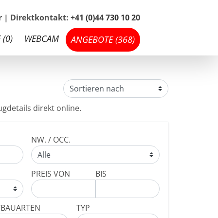
hr | Direktkontakt:
+41 (0)44 730 10 20
 (
0
)
WEBCAM
ANGEBOTE (
368
)
gdetails direkt online.
NW. / OCC.
PREIS VON
BIS
FBAUARTEN
TYP