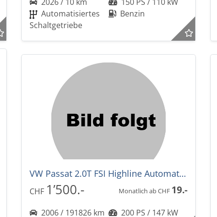
2026 / 10 km
150 PS / 110 kW
Automatisiertes
Benzin
Schaltgetriebe
VW Passat 2.0T FSI Highline Automat EXPORT
1’500.-
19.-
CHF
Monatlich ab CHF
2006 / 191826 km
200 PS / 147 kW