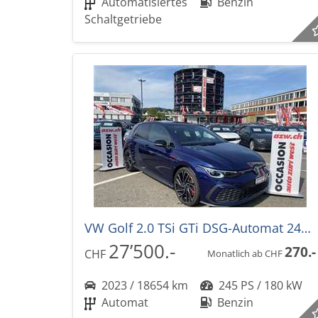
Automatisiertes
Benzin
Schaltgetriebe
VW Golf 2.0 TSi GTi DSG-Automat 245PS
27’500.-
270.-
CHF
Monatlich ab CHF
2023 / 18654 km
245 PS / 180 kW
Automat
Benzin