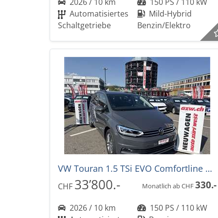
2026 / 10 km
150 PS / 110 kW
Automatisiertes
Mild-Hybrid
Schaltgetriebe
Benzin/Elektro
VW Touran 1.5 TSi EVO Comfortline Edition DSG-Automat 7-Plätzer -39%
33’800.-
330.-
CHF
Monatlich ab CHF
2026 / 10 km
150 PS / 110 kW