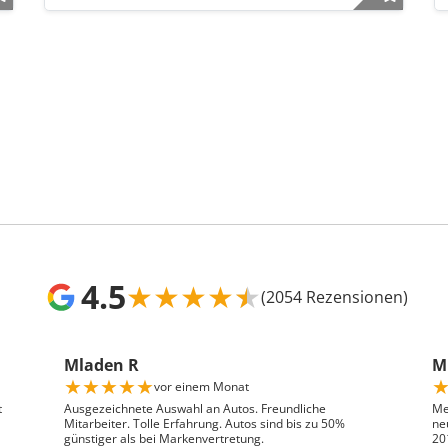
4.5
★
★
★
★
★
(2054 Rezensionen)
Mladen R
Mr
★
★
★
★
★
vor einem Monat
t
Ausgezeichnete Auswahl an Autos. Freundliche
Me
Mitarbeiter. Tolle Erfahrung. Autos sind bis zu 50%
ne
günstiger als bei Markenvertretung.
20