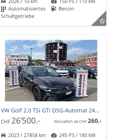
2026 / 10 km
150 PS / 110 kW
Automatisiertes
Benzin
Schaltgetriebe
VW Golf 2.0 TSi GTi DSG-Automat 245PS
26’500.-
260.-
CHF
Monatlich ab CHF
2023 / 27858 km
245 PS / 180 kW