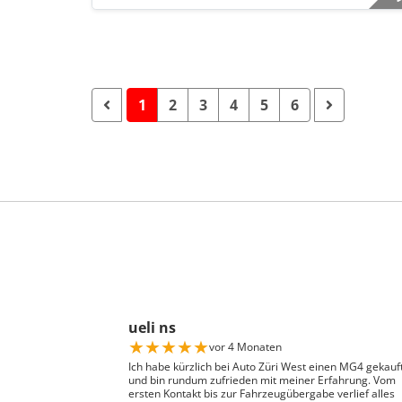
1
2
3
4
5
6
ueli ns
★
★
★
★
★
vor 4 Monaten
Ich habe kürzlich bei Auto Züri West einen MG4 gekauf
und bin rundum zufrieden mit meiner Erfahrung. Vom
ersten Kontakt bis zur Fahrzeugübergabe verlief alles