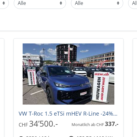
VW T-Roc 1.5 eTSi mHEV R-Line -24%! DSG-Aut.
34’500.-
337.-
CHF
Monatlich ab CHF