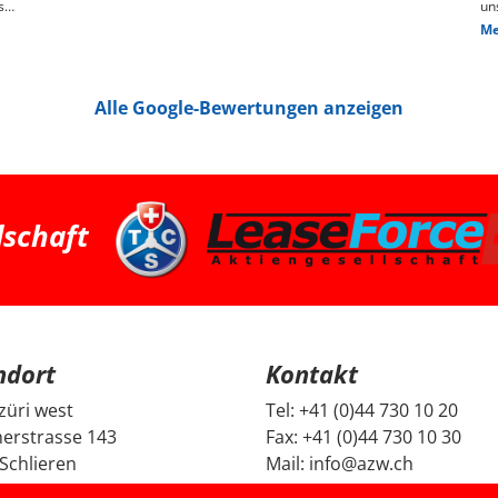
s
un
ge
Me
n,
das
We
pr
je
Alle Google-Bewertungen anzeigen
Die
hin
Pr
pa
ha
we
ha
bessere 
Zü
dschaft
su
Fa
ei
und G
Fr
un
un
Be
ndort
Kontakt
mi
Di
da
züri west
Tel:
+41 (0)44 730 10 20
ec
erstrasse 143
Fax:
+41 (0)44 730 10 30
ge
no
Schlieren
Mail:
info@azw.ch
Fa
se