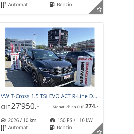
Automat
Benzin
VW T-Cross 1.5 TSi EVO ACT R-Line DSG-Automat -39%!
27’950.-
274.-
CHF
Monatlich ab CHF
2026 / 10 km
150 PS / 110 kW
Automat
Benzin