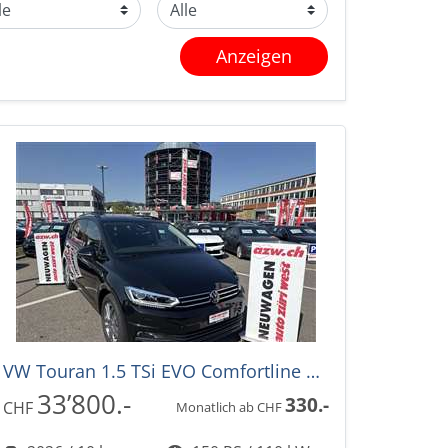
Anzeigen
VW Touran 1.5 TSi EVO Comfortline Edition DSG-Automat 7-Plätzer -39%
33’800.-
330.-
CHF
Monatlich ab CHF