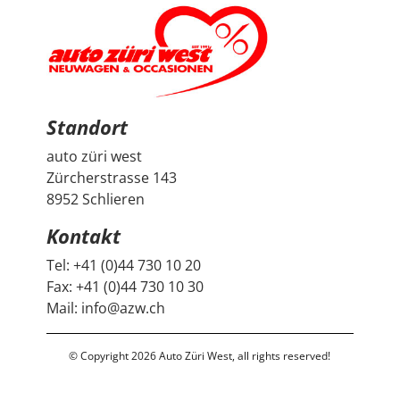
zudem, dass vor der Übergabe extra noch ein Service
durchgeführt wurde, damit wir mit dem Fahrzeug
länger Ruhe haben. Das ist nicht selbstverständlich und
hat den positiven Eindruck nochmals verstärkt. Wir
freuen uns sehr über unseren Peugeot 2008 und
bedanken uns herzlich bei Auto Züri West sowie bei
Herrn Francesco Salerno für die angenehme Beratung,
den guten Austausch und den super Deal.
Standort
auto züri west
Zürcherstrasse 143
8952 Schlieren
Kontakt
Tel:
+41 (0)44 730 10 20
Fax:
+41 (0)44 730 10 30
Mail:
info@azw.ch
© Copyright 2026 Auto Züri West, all rights reserved!