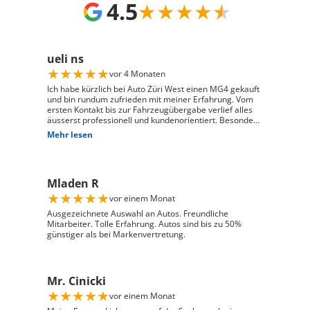
4.5
★
★
★
★
★
ueli ns
★
★
★
★
★
vor 4 Monaten
Ich habe kürzlich bei Auto Züri West einen MG4 gekauft
und bin rundum zufrieden mit meiner Erfahrung. Vom
ersten Kontakt bis zur Fahrzeugübergabe verlief alles
äusserst professionell und kundenorientiert. Besonders
hervorheben möchte ich die hervorragende Beratung
Mehr lesen
durch Herrn David Panic. Er hat sich viel Zeit
genommen, alle meine Fragen kompetent und
verständlich zu beantworten, und ist auf meine
individuellen Wünsche eingegangen. Seine freundliche
Mladen R
und engagierte Art hat den gesamten Kaufprozess sehr
angenehm gemacht. Die Abwicklung verlief reibungslos
★
★
★
★
★
vor einem Monat
und zuverlässig, und ich habe mein Fahrzeug genau so
erhalten, wie ich es mir vorgestellt habe. Ich kann Auto
Ausgezeichnete Auswahl an Autos. Freundliche
Züri West uneingeschränkt weiterempfehlen und
Mitarbeiter. Tolle Erfahrung. Autos sind bis zu 50%
bedanke mich herzlich für den ausgezeichneten Service
günstiger als bei Markenvertretung.
Mr. Cinicki
★
★
★
★
★
vor einem Monat