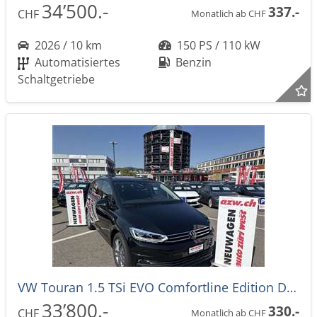
34’500.-
337.-
CHF
Monatlich ab CHF
2026 / 10 km
150 PS / 110 kW
Automatisiertes
Benzin
Schaltgetriebe
VW Touran 1.5 TSi EVO Comfortline Edition DSG-Automat 7-Plätzer -39%
33’800.-
330.-
CHF
Monatlich ab CHF