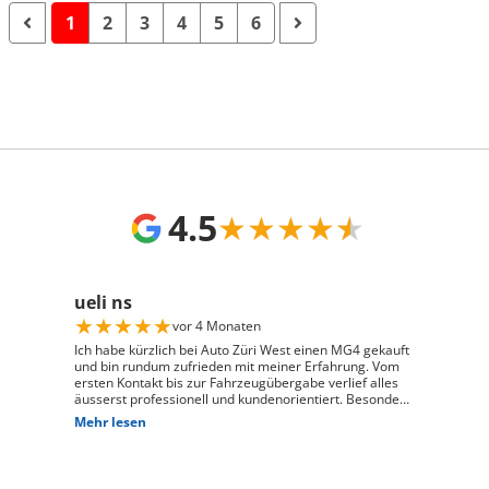
1
2
3
4
5
6
4.5
★
★
★
★
★
ueli ns
★
★
★
★
★
vor 4 Monaten
Ich habe kürzlich bei Auto Züri West einen MG4 gekauft
und bin rundum zufrieden mit meiner Erfahrung. Vom
ersten Kontakt bis zur Fahrzeugübergabe verlief alles
äusserst professionell und kundenorientiert. Besonders
hervorheben möchte ich die hervorragende Beratung
Mehr lesen
durch Herrn David Panic. Er hat sich viel Zeit
genommen, alle meine Fragen kompetent und
verständlich zu beantworten, und ist auf meine
individuellen Wünsche eingegangen. Seine freundliche