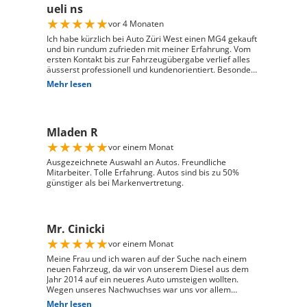
ueli ns
★
★
★
★
★
vor 4 Monaten
Ich habe kürzlich bei Auto Züri West einen MG4 gekauft
und bin rundum zufrieden mit meiner Erfahrung. Vom
ersten Kontakt bis zur Fahrzeugübergabe verlief alles
äusserst professionell und kundenorientiert. Besonders
hervorheben möchte ich die hervorragende Beratung
Mehr lesen
durch Herrn David Panic. Er hat sich viel Zeit
genommen, alle meine Fragen kompetent und
verständlich zu beantworten, und ist auf meine
individuellen Wünsche eingegangen. Seine freundliche
Mladen R
und engagierte Art hat den gesamten Kaufprozess sehr
angenehm gemacht. Die Abwicklung verlief reibungslos
★
★
★
★
★
vor einem Monat
und zuverlässig, und ich habe mein Fahrzeug genau so
erhalten, wie ich es mir vorgestellt habe. Ich kann Auto
Ausgezeichnete Auswahl an Autos. Freundliche
Züri West uneingeschränkt weiterempfehlen und
Mitarbeiter. Tolle Erfahrung. Autos sind bis zu 50%
bedanke mich herzlich für den ausgezeichneten Service
günstiger als bei Markenvertretung.
Mr. Cinicki
★
★
★
★
★
vor einem Monat
Meine Frau und ich waren auf der Suche nach einem
neuen Fahrzeug, da wir von unserem Diesel aus dem
Jahr 2014 auf ein neueres Auto umsteigen wollten.
Wegen unseres Nachwuchses war uns vor allem
wichtig, dass genügend Platz für einen Kindersitz
Mehr lesen