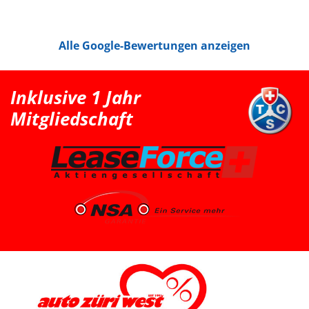
vorhanden ist und das Fahrzeug gut zu unserem Alltag
passt. Bei Auto Züri West Schlieren, durften wir zuerst
den Peugeot 208 probefahren. Das Fahrgefühl hat uns
sehr gut gefallen, jedoch war der 208 für unsere
Alle Google-Bewertungen anzeigen
Bedürfnisse mit Kindersitz hinter dem Fahrer leider
etwas zu klein. Nach der Probefahrt hat uns der Berater
als nächstgrössere passende Option den Peugeot 2008
erwähnt. Danach haben wir extern noch einen Renault
Clio probefahren, welcher uns jedoch vom Fahrgefühl
Inklusive 1 Jahr
her nicht überzeugt hat. Somit war für uns klar, dass
der Peugeot 2008 die bessere Wahl ist. Schlussendlich
Mitgliedschaft
sind wir wieder zu Auto Züri West zurückgekommen
und konnten dort einen super Deal für einen Peugeot
2008 machen. Das Fahrzeug ist aus dem Jahr 2025, hat
knapp 7’000 km, ist ein Voll-Benziner und passt für uns
vom Platz, Fahrgefühl und Gesamtpaket sehr gut. Die
Beratung durch Herrn Francesco Salerno war sehr
freundlich, ehrlich und unkompliziert. Auch wenn die
Auswahl für uns relativ klar und limitiert war, fühlten wir
uns gut aufgehoben. Besonders positiv fand ich den
spannenden Austausch mit dem Berater über
allgemeine Autothemen und Dinge, die Autoliebhaber
interessieren. Man hat gemerkt, dass hier nicht einfach
nur verkauft wird, sondern auch echtes Interesse am
Thema Auto vorhanden ist. Sehr geschätzt haben wir
zudem, dass vor der Übergabe extra noch ein Service
durchgeführt wurde, damit wir mit dem Fahrzeug
länger Ruhe haben. Das ist nicht selbstverständlich und
hat den positiven Eindruck nochmals verstärkt. Wir
freuen uns sehr über unseren Peugeot 2008 und