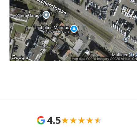
4.5
★
★
★
★
★