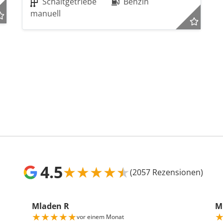
Schaltgetriebe
Benzin
manuell
4.5
★
★
★
★
★
(2057 Rezensionen)
Mladen R
Mr
★
★
★
★
★
vor einem Monat