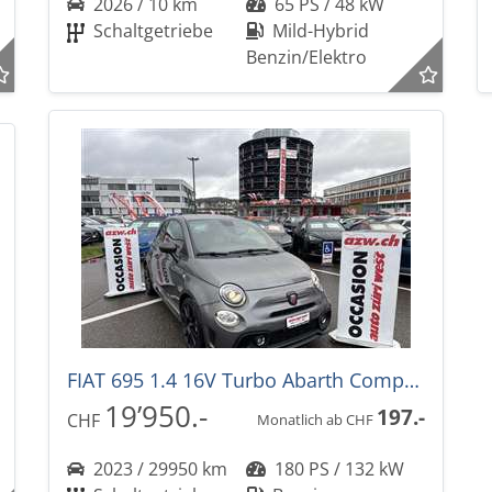
2026 / 10 km
65 PS / 48 kW
Schaltgetriebe
Mild-Hybrid
Benzin/Elektro
FIAT 695 1.4 16V Turbo Abarth Competizione
19’950.-
197.-
CHF
Monatlich ab CHF
2023 / 29950 km
180 PS / 132 kW