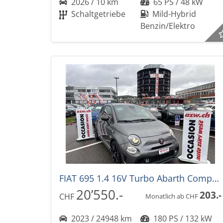
2026 / 10 km
65 PS / 48 kW
Schaltgetriebe
Mild-Hybrid
Benzin/Elektro
FIAT 695 1.4 16V Turbo Abarth Competizione
20’550.-
203.-
CHF
Monatlich ab CHF
2023 / 24948 km
180 PS / 132 kW