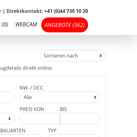
hr | Direktkontakt:
+41 (0)44 730 10 20
 (
0
)
WEBCAM
ANGEBOTE (
362
)
ugdetails direkt online.
NW. / OCC.
PREIS VON
BIS
FBAUARTEN
TYP