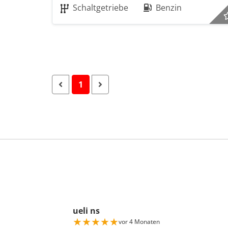
Schaltgetriebe
Benzin
1
ueli ns
★
★
★
★
★
vor 4 Monaten