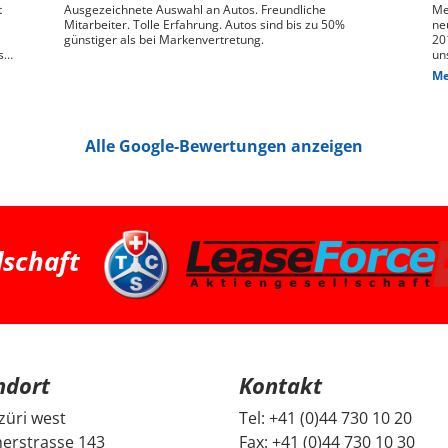
t
Ausgezeichnete Auswahl an Autos. Freundliche
Me
Mitarbeiter. Tolle Erfahrung. Autos sind bis zu 50%
ne
günstiger als bei Markenvertretung.
20
s
un
ge
Me
n,
das
We
pr
je
Alle Google-Bewertungen anzeigen
Die
hin
Pr
pa
ha
we
ha
bessere 
Zü
dschaft
su
Fa
ei
und G
Fr
un
un
Be
ndort
Kontakt
mi
Di
da
züri west
Tel:
+41 (0)44 730 10 20
ec
erstrasse 143
Fax:
+41 (0)44 730 10 30
ge