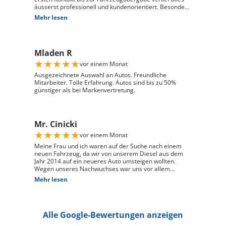
äusserst professionell und kundenorientiert. Besonders
hervorheben möchte ich die hervorragende Beratung
Mehr lesen
durch Herrn David Panic. Er hat sich viel Zeit
genommen, alle meine Fragen kompetent und
verständlich zu beantworten, und ist auf meine
individuellen Wünsche eingegangen. Seine freundliche
Mladen R
und engagierte Art hat den gesamten Kaufprozess sehr
angenehm gemacht. Die Abwicklung verlief reibungslos
★
★
★
★
★
vor einem Monat
und zuverlässig, und ich habe mein Fahrzeug genau so
erhalten, wie ich es mir vorgestellt habe. Ich kann Auto
Ausgezeichnete Auswahl an Autos. Freundliche
Züri West uneingeschränkt weiterempfehlen und
Mitarbeiter. Tolle Erfahrung. Autos sind bis zu 50%
bedanke mich herzlich für den ausgezeichneten Service
günstiger als bei Markenvertretung.
Mr. Cinicki
★
★
★
★
★
vor einem Monat
Meine Frau und ich waren auf der Suche nach einem
neuen Fahrzeug, da wir von unserem Diesel aus dem
Jahr 2014 auf ein neueres Auto umsteigen wollten.
Wegen unseres Nachwuchses war uns vor allem
wichtig, dass genügend Platz für einen Kindersitz
Mehr lesen
vorhanden ist und das Fahrzeug gut zu unserem Alltag
passt. Bei Auto Züri West Schlieren, durften wir zuerst
den Peugeot 208 probefahren. Das Fahrgefühl hat uns
sehr gut gefallen, jedoch war der 208 für unsere
Alle Google-Bewertungen anzeigen
Bedürfnisse mit Kindersitz hinter dem Fahrer leider
etwas zu klein. Nach der Probefahrt hat uns der Berater