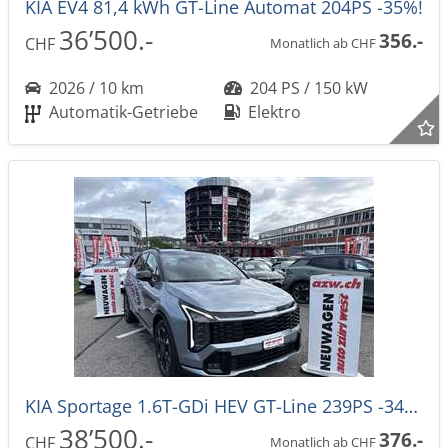
KIA EV4 81,4 kWh GT-Line Automat 204PS -35%!
36’500.-
356.-
CHF
Monatlich ab CHF
2026 / 10 km
204 PS / 150 kW
Automatik-Getriebe
Elektro
KIA Sportage 1.6T-GDi HEV GT-Line 239PS -34%! 4x4 Automat NEUES MODELL
38’500.-
376.-
CHF
Monatlich ab CHF