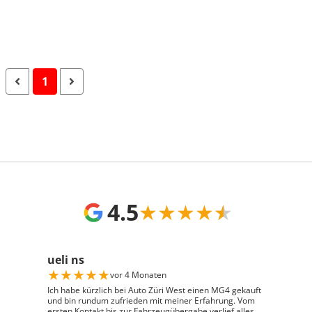
1
4.5
★
★
★
★
★
ueli ns
★
★
★
★
★
vor 4 Monaten
Ich habe kürzlich bei Auto Züri West einen MG4 gekauft
und bin rundum zufrieden mit meiner Erfahrung. Vom
ersten Kontakt bis zur Fahrzeugübergabe verlief alles