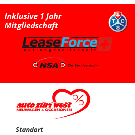
als nächstgrössere passende Option den Peugeot 2008
erwähnt. Danach haben wir extern noch einen Renault
Clio probefahren, welcher uns jedoch vom Fahrgefühl
Inklusive 1 Jahr
her nicht überzeugt hat. Somit war für uns klar, dass
der Peugeot 2008 die bessere Wahl ist. Schlussendlich
Mitgliedschaft
sind wir wieder zu Auto Züri West zurückgekommen
und konnten dort einen super Deal für einen Peugeot
2008 machen. Das Fahrzeug ist aus dem Jahr 2025, hat
knapp 7’000 km, ist ein Voll-Benziner und passt für uns
vom Platz, Fahrgefühl und Gesamtpaket sehr gut. Die
Beratung durch Herrn Francesco Salerno war sehr
freundlich, ehrlich und unkompliziert. Auch wenn die
Auswahl für uns relativ klar und limitiert war, fühlten wir
uns gut aufgehoben. Besonders positiv fand ich den
spannenden Austausch mit dem Berater über
allgemeine Autothemen und Dinge, die Autoliebhaber
interessieren. Man hat gemerkt, dass hier nicht einfach
nur verkauft wird, sondern auch echtes Interesse am
Thema Auto vorhanden ist. Sehr geschätzt haben wir
zudem, dass vor der Übergabe extra noch ein Service
durchgeführt wurde, damit wir mit dem Fahrzeug
länger Ruhe haben. Das ist nicht selbstverständlich und
hat den positiven Eindruck nochmals verstärkt. Wir
freuen uns sehr über unseren Peugeot 2008 und
bedanken uns herzlich bei Auto Züri West sowie bei
Herrn Francesco Salerno für die angenehme Beratung,
den guten Austausch und den super Deal.
Standort