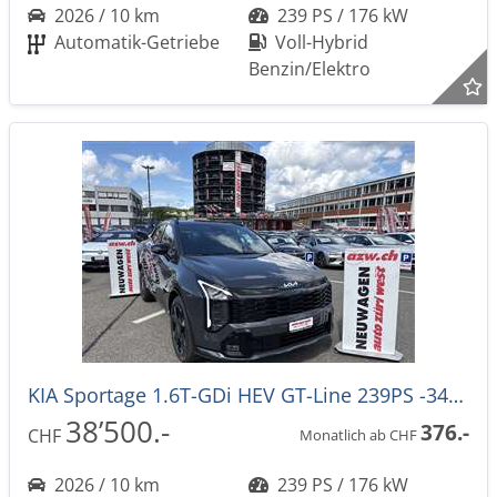
2026 / 10 km
239 PS / 176 kW
Automatik-Getriebe
Voll-Hybrid
Benzin/Elektro
KIA Sportage 1.6T-GDi HEV GT-Line 239PS -34%! 4x4 Automat NEUES MODELL
38’500.-
376.-
CHF
Monatlich ab CHF
2026 / 10 km
239 PS / 176 kW