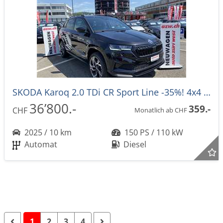
SKODA Karoq 2.0 TDi CR Sport Line -35%! 4x4 DSG-Automat
36’800.-
359.-
CHF
Monatlich ab CHF
2025 / 10 km
150 PS / 110 kW
Automat
Diesel
1
2
3
4