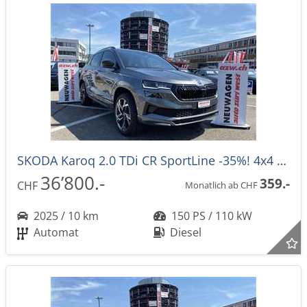
SKODA Karoq 2.0 TDi CR SportLine -35%! 4x4 DSG-Automat
36’800.-
359.-
CHF
Monatlich ab CHF
2025 / 10 km
150 PS / 110 kW
Automat
Diesel