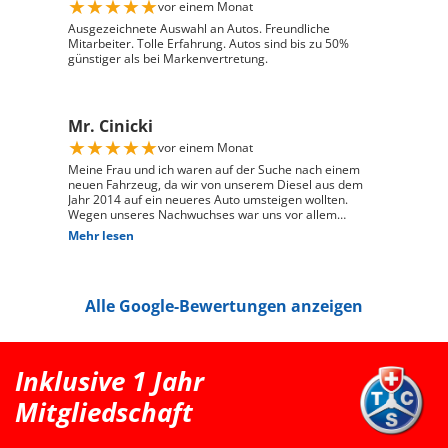
★
★
★
★
★
vor einem Monat
und zuverlässig, und ich habe mein Fahrzeug genau so
erhalten, wie ich es mir vorgestellt habe. Ich kann Auto
Ausgezeichnete Auswahl an Autos. Freundliche
Züri West uneingeschränkt weiterempfehlen und
Mitarbeiter. Tolle Erfahrung. Autos sind bis zu 50%
bedanke mich herzlich für den ausgezeichneten Service
günstiger als bei Markenvertretung.
Mr. Cinicki
★
★
★
★
★
vor einem Monat
Meine Frau und ich waren auf der Suche nach einem
neuen Fahrzeug, da wir von unserem Diesel aus dem
Jahr 2014 auf ein neueres Auto umsteigen wollten.
Wegen unseres Nachwuchses war uns vor allem
wichtig, dass genügend Platz für einen Kindersitz
Mehr lesen
vorhanden ist und das Fahrzeug gut zu unserem Alltag
passt. Bei Auto Züri West Schlieren, durften wir zuerst
den Peugeot 208 probefahren. Das Fahrgefühl hat uns
sehr gut gefallen, jedoch war der 208 für unsere
Alle Google-Bewertungen anzeigen
Bedürfnisse mit Kindersitz hinter dem Fahrer leider
etwas zu klein. Nach der Probefahrt hat uns der Berater
als nächstgrössere passende Option den Peugeot 2008
erwähnt. Danach haben wir extern noch einen Renault
Clio probefahren, welcher uns jedoch vom Fahrgefühl
Inklusive 1 Jahr
her nicht überzeugt hat. Somit war für uns klar, dass
der Peugeot 2008 die bessere Wahl ist. Schlussendlich
Mitgliedschaft
sind wir wieder zu Auto Züri West zurückgekommen
und konnten dort einen super Deal für einen Peugeot
2008 machen. Das Fahrzeug ist aus dem Jahr 2025, hat