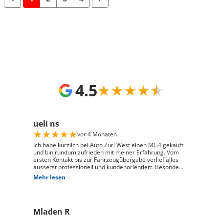
4.5
★
★
★
★
★
ueli ns
★
★
★
★
★
vor 4 Monaten
Ich habe kürzlich bei Auto Züri West einen MG4 gekauft
und bin rundum zufrieden mit meiner Erfahrung. Vom
ersten Kontakt bis zur Fahrzeugübergabe verlief alles
äusserst professionell und kundenorientiert. Besonders
hervorheben möchte ich die hervorragende Beratung
Mehr lesen
durch Herrn David Panic. Er hat sich viel Zeit
genommen, alle meine Fragen kompetent und
verständlich zu beantworten, und ist auf meine
individuellen Wünsche eingegangen. Seine freundliche
Mladen R
und engagierte Art hat den gesamten Kaufprozess sehr
angenehm gemacht. Die Abwicklung verlief reibungslos