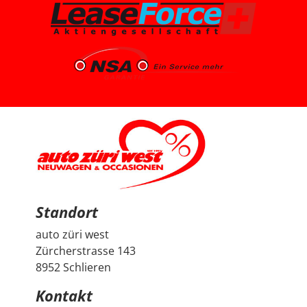
knapp 7’000 km, ist ein Voll-Benziner und passt für uns
vom Platz, Fahrgefühl und Gesamtpaket sehr gut. Die
Beratung durch Herrn Francesco Salerno war sehr
freundlich, ehrlich und unkompliziert. Auch wenn die
Auswahl für uns relativ klar und limitiert war, fühlten wir
uns gut aufgehoben. Besonders positiv fand ich den
spannenden Austausch mit dem Berater über
allgemeine Autothemen und Dinge, die Autoliebhaber
interessieren. Man hat gemerkt, dass hier nicht einfach
nur verkauft wird, sondern auch echtes Interesse am
Thema Auto vorhanden ist. Sehr geschätzt haben wir
zudem, dass vor der Übergabe extra noch ein Service
durchgeführt wurde, damit wir mit dem Fahrzeug
länger Ruhe haben. Das ist nicht selbstverständlich und
hat den positiven Eindruck nochmals verstärkt. Wir
freuen uns sehr über unseren Peugeot 2008 und
bedanken uns herzlich bei Auto Züri West sowie bei
Herrn Francesco Salerno für die angenehme Beratung,
den guten Austausch und den super Deal.
Standort
auto züri west
Zürcherstrasse 143
8952 Schlieren
Kontakt