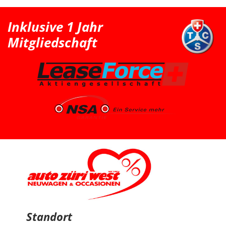
als nächstgrössere passende Option den Peugeot 2008
erwähnt. Danach haben wir extern noch einen Renault
Clio probefahren, welcher uns jedoch vom Fahrgefühl
Inklusive 1 Jahr
her nicht überzeugt hat. Somit war für uns klar, dass
der Peugeot 2008 die bessere Wahl ist. Schlussendlich
Mitgliedschaft
sind wir wieder zu Auto Züri West zurückgekommen
und konnten dort einen super Deal für einen Peugeot
2008 machen. Das Fahrzeug ist aus dem Jahr 2025, hat
knapp 7’000 km, ist ein Voll-Benziner und passt für uns
vom Platz, Fahrgefühl und Gesamtpaket sehr gut. Die
Beratung durch Herrn Francesco Salerno war sehr
freundlich, ehrlich und unkompliziert. Auch wenn die
Auswahl für uns relativ klar und limitiert war, fühlten wir
uns gut aufgehoben. Besonders positiv fand ich den
spannenden Austausch mit dem Berater über
allgemeine Autothemen und Dinge, die Autoliebhaber
interessieren. Man hat gemerkt, dass hier nicht einfach
nur verkauft wird, sondern auch echtes Interesse am
Thema Auto vorhanden ist. Sehr geschätzt haben wir
zudem, dass vor der Übergabe extra noch ein Service
durchgeführt wurde, damit wir mit dem Fahrzeug
länger Ruhe haben. Das ist nicht selbstverständlich und
hat den positiven Eindruck nochmals verstärkt. Wir
freuen uns sehr über unseren Peugeot 2008 und
bedanken uns herzlich bei Auto Züri West sowie bei
Herrn Francesco Salerno für die angenehme Beratung,
den guten Austausch und den super Deal.
Standort