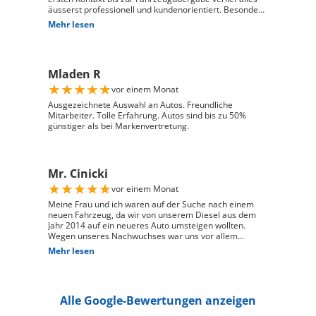
äusserst professionell und kundenorientiert. Besonders
hervorheben möchte ich die hervorragende Beratung
Mehr lesen
durch Herrn David Panic. Er hat sich viel Zeit
genommen, alle meine Fragen kompetent und
verständlich zu beantworten, und ist auf meine
individuellen Wünsche eingegangen. Seine freundliche
Mladen R
und engagierte Art hat den gesamten Kaufprozess sehr
angenehm gemacht. Die Abwicklung verlief reibungslos
★
★
★
★
★
vor einem Monat
und zuverlässig, und ich habe mein Fahrzeug genau so
erhalten, wie ich es mir vorgestellt habe. Ich kann Auto
Ausgezeichnete Auswahl an Autos. Freundliche
Züri West uneingeschränkt weiterempfehlen und
Mitarbeiter. Tolle Erfahrung. Autos sind bis zu 50%
bedanke mich herzlich für den ausgezeichneten Service
günstiger als bei Markenvertretung.
Mr. Cinicki
★
★
★
★
★
vor einem Monat
Meine Frau und ich waren auf der Suche nach einem
neuen Fahrzeug, da wir von unserem Diesel aus dem
Jahr 2014 auf ein neueres Auto umsteigen wollten.
Wegen unseres Nachwuchses war uns vor allem
wichtig, dass genügend Platz für einen Kindersitz
Mehr lesen
vorhanden ist und das Fahrzeug gut zu unserem Alltag
passt. Bei Auto Züri West Schlieren, durften wir zuerst
den Peugeot 208 probefahren. Das Fahrgefühl hat uns
sehr gut gefallen, jedoch war der 208 für unsere
Alle Google-Bewertungen anzeigen
Bedürfnisse mit Kindersitz hinter dem Fahrer leider
etwas zu klein. Nach der Probefahrt hat uns der Berater