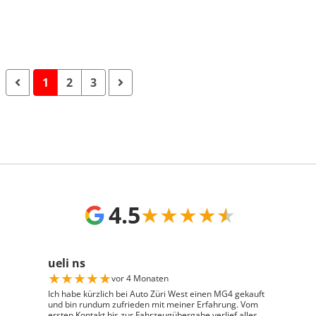
1
2
3
4.5
★
★
★
★
★
ueli ns
★
★
★
★
★
vor 4 Monaten
Ich habe kürzlich bei Auto Züri West einen MG4 gekauft
und bin rundum zufrieden mit meiner Erfahrung. Vom
ersten Kontakt bis zur Fahrzeugübergabe verlief alles