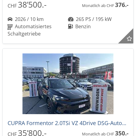
38’500.-
376.-
CHF
Monatlich ab CHF
2026 / 10 km
265 PS / 195 kW
Automatisiertes
Benzin
Schaltgetriebe
CUPRA Formentor 2.0TSi VZ 4Drive DSG-Automat -42%!
35’800.-
350.-
CHF
Monatlich ab CHF