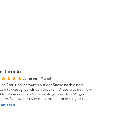
. Cinicki
★
★
★
★
★
vor einem Monat
ine Frau und ich waren auf der Suche nach einem
uen Fahrzeug, da wir von unserem Diesel aus dem Jahr
14 auf ein neueres Auto umsteigen wollten. Wegen
seres Nachwuchses war uns vor allem wichtig, dass
nügend Platz für einen Kindersitz vorhanden ist und
hr lesen
 Fahrzeug gut zu unserem Alltag passt. Bei Auto Züri
st Schlieren, durften wir zuerst den Peugeot 208
obefahren. Das Fahrgefühl hat uns sehr gut gefallen,
doch war der 208 für unsere Bedürfnisse mit Kindersitz
ter dem Fahrer leider etwas zu klein. Nach der
obefahrt hat uns der Berater als nächstgrössere
ssende Option den Peugeot 2008 erwähnt. Danach