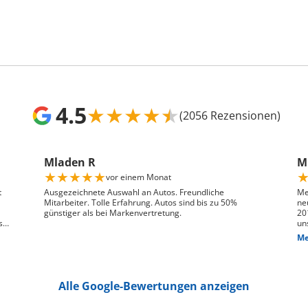
4.5
★
★
★
★
★
(2056 Rezensionen)
Mladen R
Mr
★
★
★
★
★
vor einem Monat
t
Ausgezeichnete Auswahl an Autos. Freundliche
Me
Mitarbeiter. Tolle Erfahrung. Autos sind bis zu 50%
ne
günstiger als bei Markenvertretung.
20
s
un
ge
Me
n,
das
We
pr
je
Alle Google-Bewertungen anzeigen
Die
hin
Pr
pa