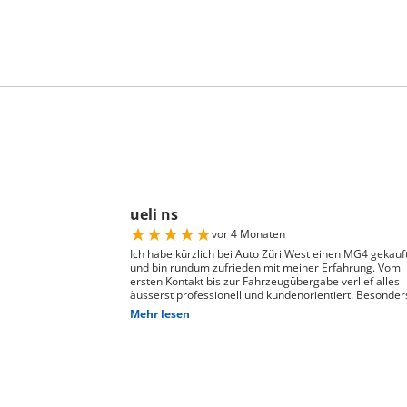
ueli ns
★
★
★
★
★
vor 4 Monaten
Ich habe kürzlich bei Auto Züri West einen MG4 gekauf
und bin rundum zufrieden mit meiner Erfahrung. Vom
ersten Kontakt bis zur Fahrzeugübergabe verlief alles
äusserst professionell und kundenorientiert. Besonder
hervorheben möchte ich die hervorragende Beratung
Mehr lesen
durch Herrn David Panic. Er hat sich viel Zeit genomme
alle meine Fragen kompetent und verständlich zu
beantworten, und ist auf meine individuellen Wünsche
eingegangen. Seine freundliche und engagierte Art hat
den gesamten Kaufprozess sehr angenehm gemacht. 
Abwicklung verlief reibungslos und zuverlässig, und ich
habe mein Fahrzeug genau so erhalten, wie ich es mir