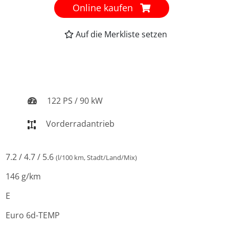
Online kaufen
Auf die Merkliste setzen
122 PS / 90 kW
Vorderradantrieb
7.2 / 4.7 / 5.6
(l/100 km, Stadt/Land/Mix)
146 g/km
E
Euro 6d-TEMP