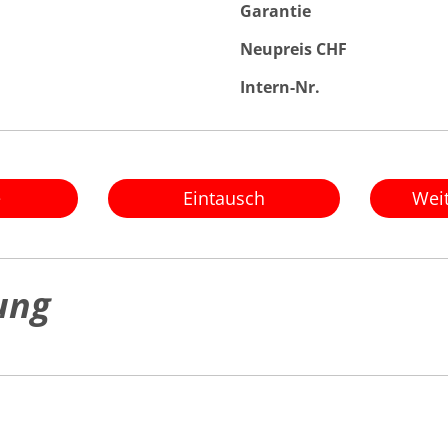
Garantie
Neupreis CHF
Intern-Nr.
e
Eintausch
Wei
ung