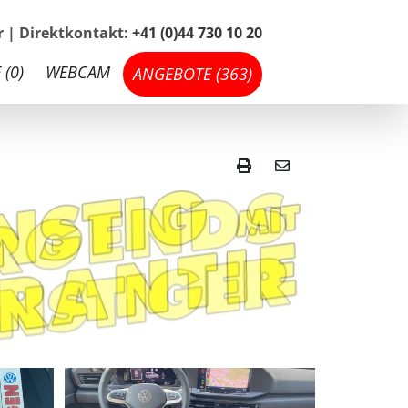
hr | Direktkontakt:
+41 (0)44 730 10 20
 (
0
)
WEBCAM
ANGEBOTE (
363
)