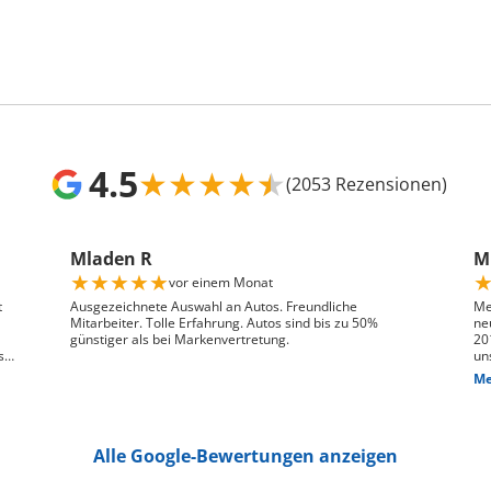
4.5
★
★
★
★
★
(2053 Rezensionen)
Mladen R
Mr
★
★
★
★
★
vor einem Monat
t
Ausgezeichnete Auswahl an Autos. Freundliche
Me
Mitarbeiter. Tolle Erfahrung. Autos sind bis zu 50%
ne
günstiger als bei Markenvertretung.
20
s
un
ge
Me
n,
das
We
pr
je
Alle Google-Bewertungen anzeigen
Die
hin
Pr
pa