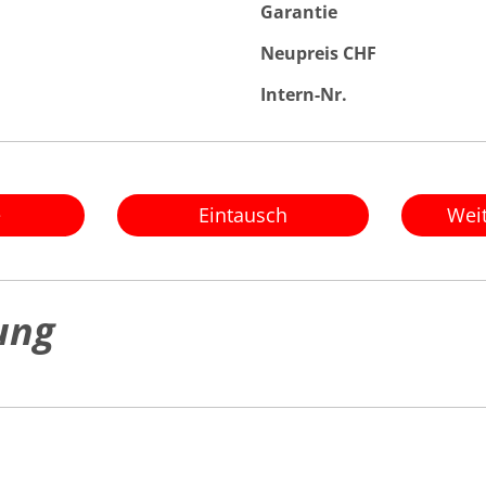
Garantie
Neupreis CHF
Intern-Nr.
e
Eintausch
Wei
ung