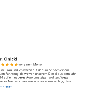
. Cinicki
★
★
★
★
★
vor einem Monat
ine Frau und ich waren auf der Suche nach einem
uen Fahrzeug, da wir von unserem Diesel aus dem Jahr
14 auf ein neueres Auto umsteigen wollten. Wegen
seres Nachwuchses war uns vor allem wichtig, dass
nügend Platz für einen Kindersitz vorhanden ist und
hr lesen
 Fahrzeug gut zu unserem Alltag passt. Bei Auto Züri
st Schlieren, durften wir zuerst den Peugeot 208
obefahren. Das Fahrgefühl hat uns sehr gut gefallen,
doch war der 208 für unsere Bedürfnisse mit Kindersitz
ter dem Fahrer leider etwas zu klein. Nach der
obefahrt hat uns der Berater als nächstgrössere
ssende Option den Peugeot 2008 erwähnt. Danach