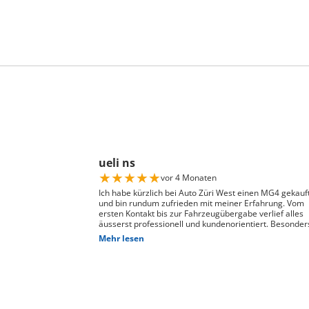
ueli ns
★
★
★
★
★
vor 4 Monaten
Ich habe kürzlich bei Auto Züri West einen MG4 gekauf
und bin rundum zufrieden mit meiner Erfahrung. Vom
ersten Kontakt bis zur Fahrzeugübergabe verlief alles
äusserst professionell und kundenorientiert. Besonder
hervorheben möchte ich die hervorragende Beratung
Mehr lesen
durch Herrn David Panic. Er hat sich viel Zeit genomme
alle meine Fragen kompetent und verständlich zu
beantworten, und ist auf meine individuellen Wünsche
eingegangen. Seine freundliche und engagierte Art hat
den gesamten Kaufprozess sehr angenehm gemacht. 
Abwicklung verlief reibungslos und zuverlässig, und ich
habe mein Fahrzeug genau so erhalten, wie ich es mir