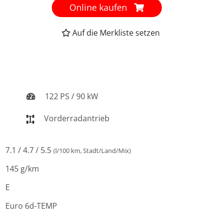
Online kaufen
Auf die Merkliste setzen
122 PS / 90 kW
Vorderradantrieb
7.1 / 4.7 / 5.5
(l/100 km, Stadt/Land/Mix)
145 g/km
E
Euro 6d-TEMP