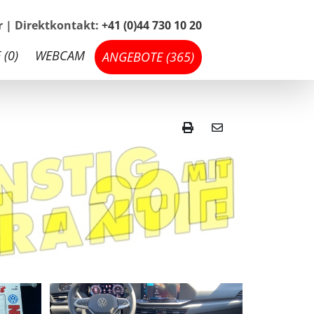
hr | Direktkontakt:
+41 (0)44 730 10 20
 (
0
)
WEBCAM
ANGEBOTE (
365
)