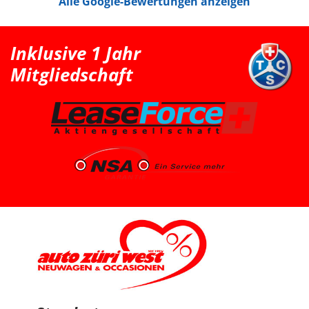
Alle Google-Bewertungen anzeigen
Bedürfnisse mit Kindersitz hinter dem Fahrer leider
etwas zu klein. Nach der Probefahrt hat uns der Berater
als nächstgrössere passende Option den Peugeot 2008
erwähnt. Danach haben wir extern noch einen Renault
Clio probefahren, welcher uns jedoch vom Fahrgefühl
Inklusive 1 Jahr
her nicht überzeugt hat. Somit war für uns klar, dass
der Peugeot 2008 die bessere Wahl ist. Schlussendlich
Mitgliedschaft
sind wir wieder zu Auto Züri West zurückgekommen
und konnten dort einen super Deal für einen Peugeot
2008 machen. Das Fahrzeug ist aus dem Jahr 2025, hat
knapp 7’000 km, ist ein Voll-Benziner und passt für uns
vom Platz, Fahrgefühl und Gesamtpaket sehr gut. Die
Beratung durch Herrn Francesco Salerno war sehr
freundlich, ehrlich und unkompliziert. Auch wenn die
Auswahl für uns relativ klar und limitiert war, fühlten wir
uns gut aufgehoben. Besonders positiv fand ich den
spannenden Austausch mit dem Berater über
allgemeine Autothemen und Dinge, die Autoliebhaber
interessieren. Man hat gemerkt, dass hier nicht einfach
nur verkauft wird, sondern auch echtes Interesse am
Thema Auto vorhanden ist. Sehr geschätzt haben wir
zudem, dass vor der Übergabe extra noch ein Service
durchgeführt wurde, damit wir mit dem Fahrzeug
länger Ruhe haben. Das ist nicht selbstverständlich und
hat den positiven Eindruck nochmals verstärkt. Wir
freuen uns sehr über unseren Peugeot 2008 und
bedanken uns herzlich bei Auto Züri West sowie bei
Herrn Francesco Salerno für die angenehme Beratung,
den guten Austausch und den super Deal.