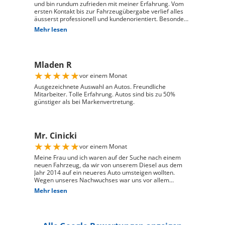
und bin rundum zufrieden mit meiner Erfahrung. Vom
ersten Kontakt bis zur Fahrzeugübergabe verlief alles
äusserst professionell und kundenorientiert. Besonders
hervorheben möchte ich die hervorragende Beratung
Mehr lesen
durch Herrn David Panic. Er hat sich viel Zeit
genommen, alle meine Fragen kompetent und
verständlich zu beantworten, und ist auf meine
individuellen Wünsche eingegangen. Seine freundliche
Mladen R
und engagierte Art hat den gesamten Kaufprozess sehr
angenehm gemacht. Die Abwicklung verlief reibungslos
★
★
★
★
★
vor einem Monat
und zuverlässig, und ich habe mein Fahrzeug genau so
erhalten, wie ich es mir vorgestellt habe. Ich kann Auto
Ausgezeichnete Auswahl an Autos. Freundliche
Züri West uneingeschränkt weiterempfehlen und
Mitarbeiter. Tolle Erfahrung. Autos sind bis zu 50%
bedanke mich herzlich für den ausgezeichneten Service
günstiger als bei Markenvertretung.
Mr. Cinicki
★
★
★
★
★
vor einem Monat
Meine Frau und ich waren auf der Suche nach einem
neuen Fahrzeug, da wir von unserem Diesel aus dem
Jahr 2014 auf ein neueres Auto umsteigen wollten.
Wegen unseres Nachwuchses war uns vor allem
wichtig, dass genügend Platz für einen Kindersitz
Mehr lesen
vorhanden ist und das Fahrzeug gut zu unserem Alltag
passt. Bei Auto Züri West Schlieren, durften wir zuerst
den Peugeot 208 probefahren. Das Fahrgefühl hat uns
sehr gut gefallen, jedoch war der 208 für unsere