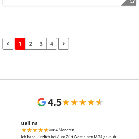
1
2
3
4
4.5
★
★
★
★
★
ueli ns
★
★
★
★
★
vor 4 Monaten
Ich habe kürzlich bei Auto Züri West einen MG4 gekauft