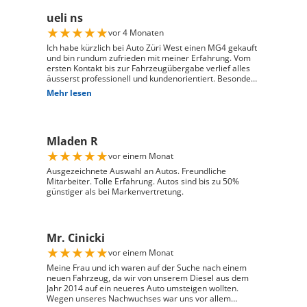
ueli ns
★
★
★
★
★
vor 4 Monaten
Ich habe kürzlich bei Auto Züri West einen MG4 gekauft
und bin rundum zufrieden mit meiner Erfahrung. Vom
ersten Kontakt bis zur Fahrzeugübergabe verlief alles
äusserst professionell und kundenorientiert. Besonders
hervorheben möchte ich die hervorragende Beratung
Mehr lesen
durch Herrn David Panic. Er hat sich viel Zeit
genommen, alle meine Fragen kompetent und
verständlich zu beantworten, und ist auf meine
individuellen Wünsche eingegangen. Seine freundliche
Mladen R
und engagierte Art hat den gesamten Kaufprozess sehr
angenehm gemacht. Die Abwicklung verlief reibungslos
★
★
★
★
★
vor einem Monat
und zuverlässig, und ich habe mein Fahrzeug genau so
erhalten, wie ich es mir vorgestellt habe. Ich kann Auto
Ausgezeichnete Auswahl an Autos. Freundliche
Züri West uneingeschränkt weiterempfehlen und
Mitarbeiter. Tolle Erfahrung. Autos sind bis zu 50%
bedanke mich herzlich für den ausgezeichneten Service
günstiger als bei Markenvertretung.
Mr. Cinicki
★
★
★
★
★
vor einem Monat
Meine Frau und ich waren auf der Suche nach einem
neuen Fahrzeug, da wir von unserem Diesel aus dem
Jahr 2014 auf ein neueres Auto umsteigen wollten.
Wegen unseres Nachwuchses war uns vor allem