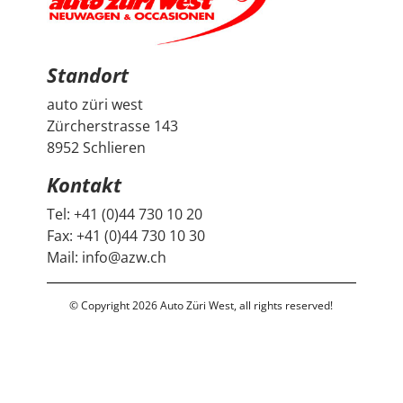
freuen uns sehr über unseren Peugeot 2008 und
bedanken uns herzlich bei Auto Züri West sowie bei
Herrn Francesco Salerno für die angenehme Beratung,
den guten Austausch und den super Deal.
Standort
auto züri west
Zürcherstrasse 143
8952 Schlieren
Kontakt
Tel:
+41 (0)44 730 10 20
Fax:
+41 (0)44 730 10 30
Mail:
info@azw.ch
© Copyright 2026 Auto Züri West, all rights reserved!