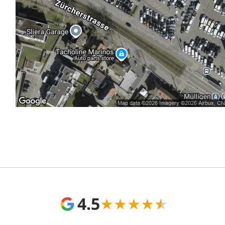
4.5
★
★
★
★
★