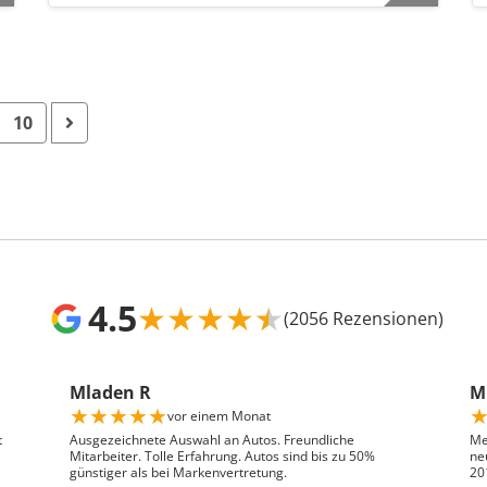
10
4.5
★
★
★
★
★
(2056 Rezensionen)
Mladen R
Mr
★
★
★
★
★
vor einem Monat
t
Ausgezeichnete Auswahl an Autos. Freundliche
Me
Mitarbeiter. Tolle Erfahrung. Autos sind bis zu 50%
ne
günstiger als bei Markenvertretung.
20