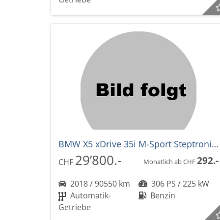
BMW X5 xDrive 35i M-Sport Steptronic-Automat
29’800.-
292.-
CHF
Monatlich ab CHF
2018 / 90550 km
306 PS / 225 kW
Automatik-
Benzin
Getriebe