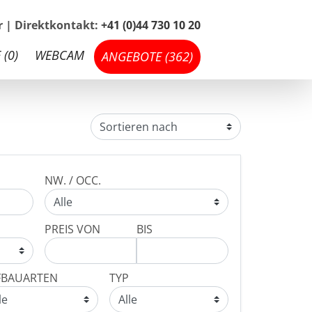
hr | Direktkontakt:
+41 (0)44 730 10 20
 (
0
)
WEBCAM
ANGEBOTE (
362
)
NW. / OCC.
PREIS VON
BIS
FBAUARTEN
TYP