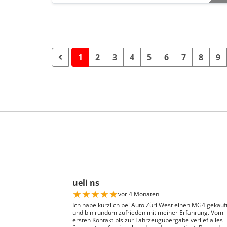
1
2
3
4
5
6
7
8
9
ueli ns
★
★
★
★
★
vor 4 Monaten
Ich habe kürzlich bei Auto Züri West einen MG4 gekauf
und bin rundum zufrieden mit meiner Erfahrung. Vom
ersten Kontakt bis zur Fahrzeugübergabe verlief alles