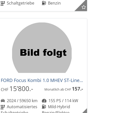
Schaltgetriebe
Benzin
FORD Focus Kombi 1.0 MHEV ST-Line Automat
15’800.-
157.-
CHF
Monatlich ab CHF
2024 / 59650 km
155 PS / 114 kW
Automatisiertes
Mild-Hybrid
Schaltgetriebe
Benzin/Elektro