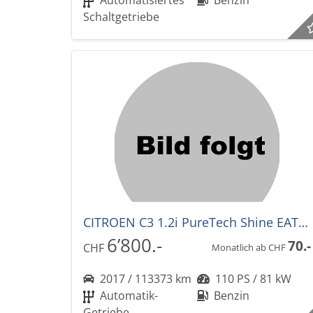
Automatisiertes
Benzin
Schaltgetriebe
CITROEN C3 1.2i PureTech Shine EAT-Automat
6’800.-
70.-
CHF
Monatlich ab CHF
2017 / 113373 km
110 PS / 81 kW
Automatik-
Benzin
Getriebe