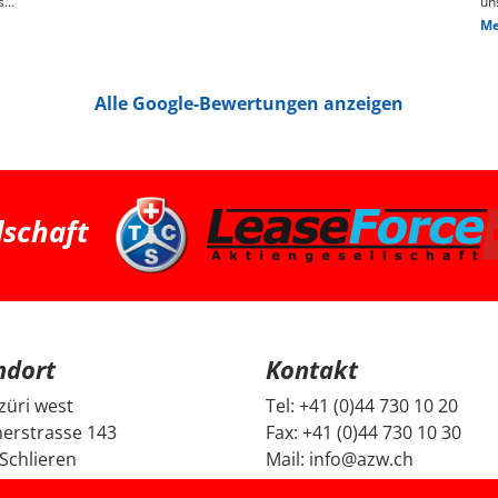
s
un
ge
Me
n,
das
We
pr
je
Alle Google-Bewertungen anzeigen
Die
hin
Pr
pa
ha
we
ha
bessere 
Zü
dschaft
su
Fa
ei
und G
Fr
un
un
Be
ndort
Kontakt
mi
Di
da
züri west
Tel:
+41 (0)44 730 10 20
ec
erstrasse 143
Fax:
+41 (0)44 730 10 30
ge
no
Schlieren
Mail:
info@azw.ch
Fa
se