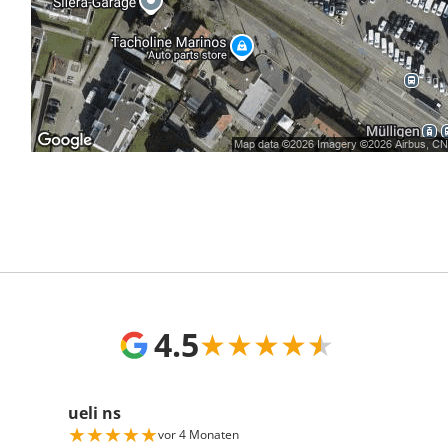
4.5
★
★
★
★
★
ueli ns
★
★
★
★
★
vor 4 Monaten