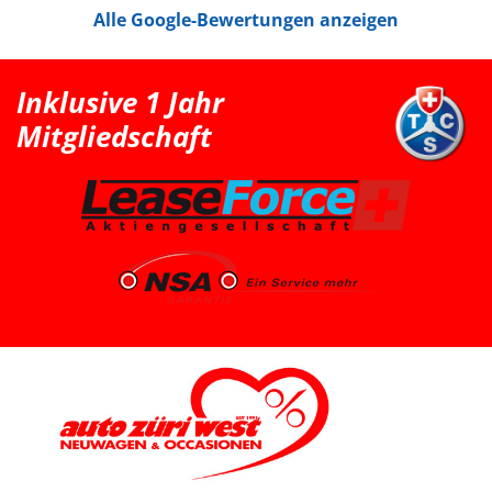
sehr gut gefallen, jedoch war der 208 für unsere
Alle Google-Bewertungen anzeigen
Bedürfnisse mit Kindersitz hinter dem Fahrer leider
etwas zu klein. Nach der Probefahrt hat uns der Berater
als nächstgrössere passende Option den Peugeot 2008
erwähnt. Danach haben wir extern noch einen Renault
Clio probefahren, welcher uns jedoch vom Fahrgefühl
Inklusive 1 Jahr
her nicht überzeugt hat. Somit war für uns klar, dass
der Peugeot 2008 die bessere Wahl ist. Schlussendlich
Mitgliedschaft
sind wir wieder zu Auto Züri West zurückgekommen
und konnten dort einen super Deal für einen Peugeot
2008 machen. Das Fahrzeug ist aus dem Jahr 2025, hat
knapp 7’000 km, ist ein Voll-Benziner und passt für uns
vom Platz, Fahrgefühl und Gesamtpaket sehr gut. Die
Beratung durch Herrn Francesco Salerno war sehr
freundlich, ehrlich und unkompliziert. Auch wenn die
Auswahl für uns relativ klar und limitiert war, fühlten wir
uns gut aufgehoben. Besonders positiv fand ich den
spannenden Austausch mit dem Berater über
allgemeine Autothemen und Dinge, die Autoliebhaber
interessieren. Man hat gemerkt, dass hier nicht einfach
nur verkauft wird, sondern auch echtes Interesse am
Thema Auto vorhanden ist. Sehr geschätzt haben wir
zudem, dass vor der Übergabe extra noch ein Service
durchgeführt wurde, damit wir mit dem Fahrzeug
länger Ruhe haben. Das ist nicht selbstverständlich und
hat den positiven Eindruck nochmals verstärkt. Wir
freuen uns sehr über unseren Peugeot 2008 und
bedanken uns herzlich bei Auto Züri West sowie bei
Herrn Francesco Salerno für die angenehme Beratung,
den guten Austausch und den super Deal.