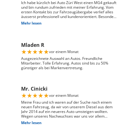
Ich habe kürzlich bei Auto Züri West einen MG4 gekauft
und bin rundum zufrieden mit meiner Erfahrung. Vom
ersten Kontakt bis zur Fahrzeugübergabe verlief alles
äusserst professionell und kundenorientiert. Besonders
hervorheben möchte ich die hervorragende Beratung
Mehr lesen
durch Herrn David Panic. Er hat sich viel Zeit
genommen, alle meine Fragen kompetent und
verständlich zu beantworten, und ist auf meine
individuellen Wünsche eingegangen. Seine freundliche
Mladen R
und engagierte Art hat den gesamten Kaufprozess sehr
angenehm gemacht. Die Abwicklung verlief reibungslos
★
★
★
★
★
vor einem Monat
und zuverlässig, und ich habe mein Fahrzeug genau so
erhalten, wie ich es mir vorgestellt habe. Ich kann Auto
Ausgezeichnete Auswahl an Autos. Freundliche
Züri West uneingeschränkt weiterempfehlen und
Mitarbeiter. Tolle Erfahrung. Autos sind bis zu 50%
bedanke mich herzlich für den ausgezeichneten Service
günstiger als bei Markenvertretung.
Mr. Cinicki
★
★
★
★
★
vor einem Monat
Meine Frau und ich waren auf der Suche nach einem
neuen Fahrzeug, da wir von unserem Diesel aus dem
Jahr 2014 auf ein neueres Auto umsteigen wollten.
Wegen unseres Nachwuchses war uns vor allem
wichtig, dass genügend Platz für einen Kindersitz
Mehr lesen
vorhanden ist und das Fahrzeug gut zu unserem Alltag
passt. Bei Auto Züri West Schlieren, durften wir zuerst
den Peugeot 208 probefahren. Das Fahrgefühl hat uns