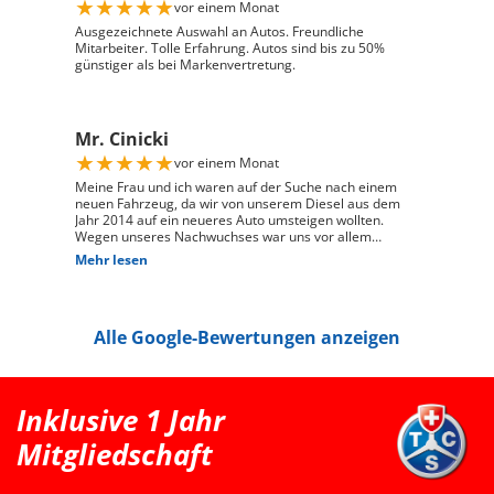
★
★
★
★
★
vor einem Monat
und zuverlässig, und ich habe mein Fahrzeug genau so
erhalten, wie ich es mir vorgestellt habe. Ich kann Auto
Ausgezeichnete Auswahl an Autos. Freundliche
Züri West uneingeschränkt weiterempfehlen und
Mitarbeiter. Tolle Erfahrung. Autos sind bis zu 50%
bedanke mich herzlich für den ausgezeichneten Service
günstiger als bei Markenvertretung.
Mr. Cinicki
★
★
★
★
★
vor einem Monat
Meine Frau und ich waren auf der Suche nach einem
neuen Fahrzeug, da wir von unserem Diesel aus dem
Jahr 2014 auf ein neueres Auto umsteigen wollten.
Wegen unseres Nachwuchses war uns vor allem
wichtig, dass genügend Platz für einen Kindersitz
Mehr lesen
vorhanden ist und das Fahrzeug gut zu unserem Alltag
passt. Bei Auto Züri West Schlieren, durften wir zuerst
den Peugeot 208 probefahren. Das Fahrgefühl hat uns
sehr gut gefallen, jedoch war der 208 für unsere
Alle Google-Bewertungen anzeigen
Bedürfnisse mit Kindersitz hinter dem Fahrer leider
etwas zu klein. Nach der Probefahrt hat uns der Berater
als nächstgrössere passende Option den Peugeot 2008
erwähnt. Danach haben wir extern noch einen Renault
Clio probefahren, welcher uns jedoch vom Fahrgefühl
Inklusive 1 Jahr
her nicht überzeugt hat. Somit war für uns klar, dass
der Peugeot 2008 die bessere Wahl ist. Schlussendlich
Mitgliedschaft
sind wir wieder zu Auto Züri West zurückgekommen
und konnten dort einen super Deal für einen Peugeot
2008 machen. Das Fahrzeug ist aus dem Jahr 2025, hat