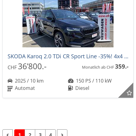
SKODA Karoq 2.0 TDi CR Sport Line -35%! 4x4 DSG-Automat
36’800.-
359.-
CHF
Monatlich ab CHF
2025 / 10 km
150 PS / 110 kW
Automat
Diesel
1
2
3
4