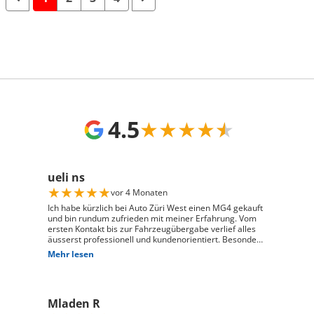
4.5
★
★
★
★
★
ueli ns
★
★
★
★
★
vor 4 Monaten
Ich habe kürzlich bei Auto Züri West einen MG4 gekauft
und bin rundum zufrieden mit meiner Erfahrung. Vom
ersten Kontakt bis zur Fahrzeugübergabe verlief alles
äusserst professionell und kundenorientiert. Besonders
hervorheben möchte ich die hervorragende Beratung
Mehr lesen
durch Herrn David Panic. Er hat sich viel Zeit
genommen, alle meine Fragen kompetent und
verständlich zu beantworten, und ist auf meine
individuellen Wünsche eingegangen. Seine freundliche
Mladen R
und engagierte Art hat den gesamten Kaufprozess sehr
angenehm gemacht. Die Abwicklung verlief reibungslos