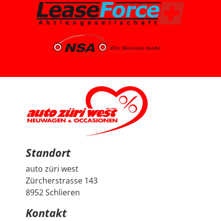
knapp 7’000 km, ist ein Voll-Benziner und passt für uns
vom Platz, Fahrgefühl und Gesamtpaket sehr gut. Die
Beratung durch Herrn Francesco Salerno war sehr
freundlich, ehrlich und unkompliziert. Auch wenn die
Auswahl für uns relativ klar und limitiert war, fühlten wir
uns gut aufgehoben. Besonders positiv fand ich den
spannenden Austausch mit dem Berater über
allgemeine Autothemen und Dinge, die Autoliebhaber
interessieren. Man hat gemerkt, dass hier nicht einfach
nur verkauft wird, sondern auch echtes Interesse am
Thema Auto vorhanden ist. Sehr geschätzt haben wir
zudem, dass vor der Übergabe extra noch ein Service
durchgeführt wurde, damit wir mit dem Fahrzeug
länger Ruhe haben. Das ist nicht selbstverständlich und
hat den positiven Eindruck nochmals verstärkt. Wir
freuen uns sehr über unseren Peugeot 2008 und
bedanken uns herzlich bei Auto Züri West sowie bei
Herrn Francesco Salerno für die angenehme Beratung,
den guten Austausch und den super Deal.
Standort
auto züri west
Zürcherstrasse 143
8952 Schlieren
Kontakt