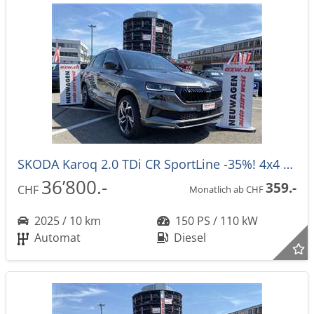
SKODA Karoq 2.0 TDi CR SportLine -35%! 4x4 DSG-Automat
36’800.-
359.-
CHF
Monatlich ab CHF
2025 / 10 km
150 PS / 110 kW
Automat
Diesel