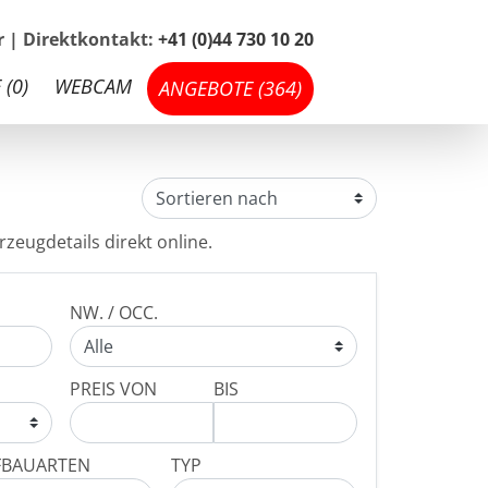
hr | Direktkontakt:
+41 (0)44 730 10 20
 (
0
)
WEBCAM
ANGEBOTE (
364
)
zeugdetails direkt online.
NW. / OCC.
PREIS VON
BIS
FBAUARTEN
TYP