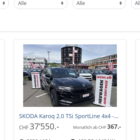
SKODA Karoq 2.0 TSi SportLine 4x4 -30%! DSG-Automat
37’550.-
367.-
CHF
Monatlich ab CHF