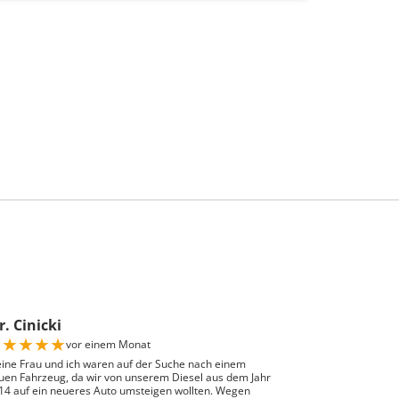
. Cinicki
★
★
★
★
★
vor einem Monat
ine Frau und ich waren auf der Suche nach einem
uen Fahrzeug, da wir von unserem Diesel aus dem Jahr
14 auf ein neueres Auto umsteigen wollten. Wegen