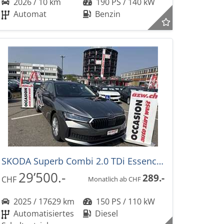
2026 / 10 km
190 PS / 140 kW
Automat
Benzin
SKODA Superb Combi 2.0 TDi Essence DSG-Automat
29’500.-
289.-
CHF
Monatlich ab CHF
2025 / 17629 km
150 PS / 110 kW
Automatisiertes
Diesel