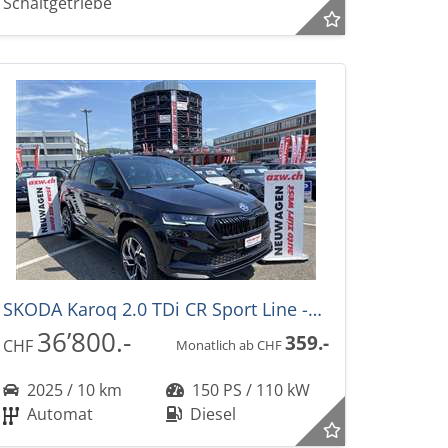
Schaltgetriebe
SKODA Karoq 2.0 TDi CR Sport Line -35%! 4x4 DSG-Automat
36’800.-
359.-
CHF
Monatlich ab CHF
2025 / 10 km
150 PS / 110 kW
Automat
Diesel