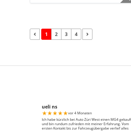
1
2
3
4
ueli ns
★
★
★
★
★
vor 4 Monaten
Ich habe kürzlich bei Auto Züri West einen MG4 gekauf
und bin rundum zufrieden mit meiner Erfahrung. Vom
ersten Kontakt bis zur Fahrzeugübergabe verlief alles