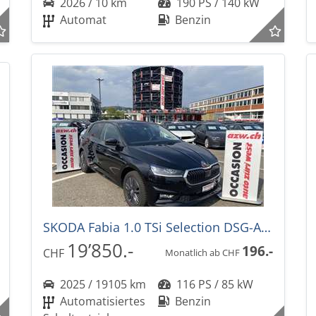
2026 / 10 km
190 PS / 140 kW
Automat
Benzin
SKODA Fabia 1.0 TSi Selection DSG-Automat
19’850.-
196.-
CHF
Monatlich ab CHF
2025 / 19105 km
116 PS / 85 kW
Automatisiertes
Benzin