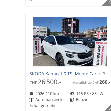
SKODA Kamiq 1.0 TSi Monte Carlo -39% DSG-Automat
26’500.-
260.-
CHF
Monatlich ab CHF
2026 / 10 km
115 PS / 85 kW
Automatisiertes
Benzin
Schaltgetriebe