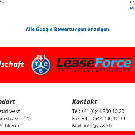
s
un
ge
Me
n,
das
We
pr
je
Alle Google-Bewertungen anzeigen
Die
hin
Pr
pa
ha
we
ha
bessere 
Zü
dschaft
su
Fa
ei
und G
Fr
un
un
Be
ndort
Kontakt
mi
Di
da
züri west
Tel:
+41 (0)44 730 10 20
ec
erstrasse 143
Fax:
+41 (0)44 730 10 30
ge
no
Schlieren
Mail:
info@azw.ch
Fa
se