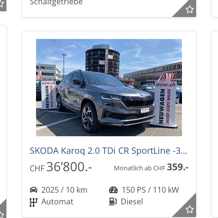
Schaltgetriebe
SKODA Karoq 2.0 TDi CR SportLine -35%! 4x4 DSG-Automat
36’800.-
359.-
CHF
Monatlich ab CHF
2025 / 10 km
150 PS / 110 kW
Automat
Diesel