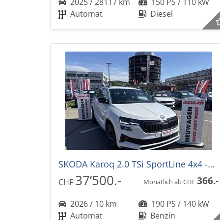
2025 / 28117 km
150 PS / 110 kW
Automat
Diesel
SKODA Karoq 2.0 TSi SportLine 4x4 -30%! DSG-Automat
37’500.-
366.-
CHF
Monatlich ab CHF
2026 / 10 km
190 PS / 140 kW
Automat
Benzin