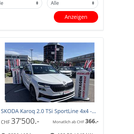
Anzeigen
SKODA Karoq 2.0 TSi SportLine 4x4 -28%! DSG-Automat
37’500.-
366.-
CHF
Monatlich ab CHF