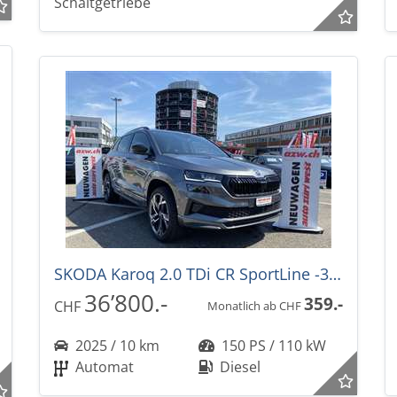
Schaltgetriebe
SKODA Karoq 2.0 TDi CR SportLine -35%! 4x4 DSG-Automat
36’800.-
359.-
CHF
Monatlich ab CHF
2025 / 10 km
150 PS / 110 kW
Automat
Diesel