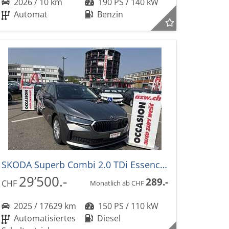
2026 / 10 km
190 PS / 140 kW
Automat
Benzin
SKODA Superb Combi 2.0 TDi Essence DSG-Automat
29’500.-
289.-
CHF
Monatlich ab CHF
2025 / 17629 km
150 PS / 110 kW
Automatisiertes
Diesel