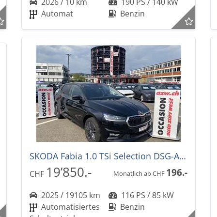
2026 / 10 km
190 PS / 140 kW
Automat
Benzin
SKODA Fabia 1.0 TSi Selection DSG-Automat
19’850.-
196.-
CHF
Monatlich ab CHF
2025 / 19105 km
116 PS / 85 kW
Automatisiertes
Benzin