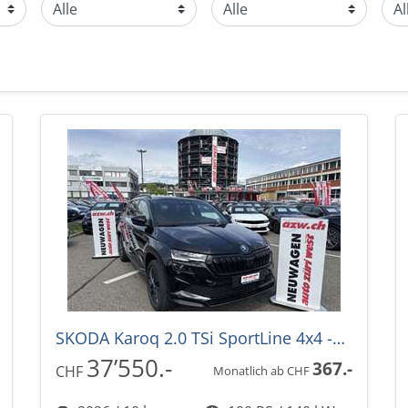
SKODA Karoq 2.0 TSi SportLine 4x4 -30%! DSG-Automat
37’550.-
367.-
CHF
Monatlich ab CHF