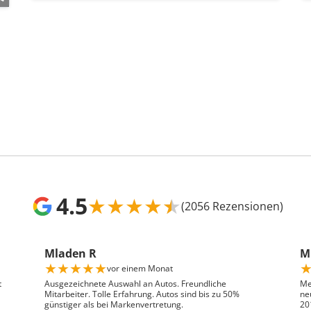
4.5
★
★
★
★
★
(2056 Rezensionen)
Mladen R
Mr
★
★
★
★
★
vor einem Monat
t
Ausgezeichnete Auswahl an Autos. Freundliche
Me
Mitarbeiter. Tolle Erfahrung. Autos sind bis zu 50%
ne
günstiger als bei Markenvertretung.
20