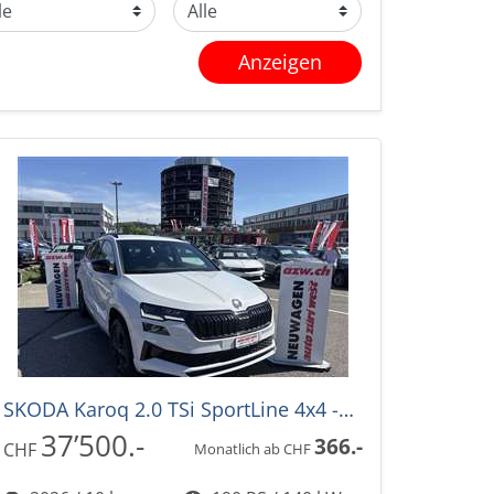
Anzeigen
SKODA Karoq 2.0 TSi SportLine 4x4 -28%! DSG-Automat
37’500.-
366.-
CHF
Monatlich ab CHF