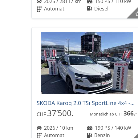
2025 / 28117 km
150 PS / 110 kW
Automat
Diesel
SKODA Karoq 2.0 TSi SportLine 4x4 -30%! DSG-Automat
37’500.-
366.-
CHF
Monatlich ab CHF
2026 / 10 km
190 PS / 140 kW
Automat
Benzin