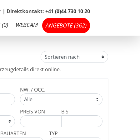
hr | Direktkontakt:
+41 (0)44 730 10 20
 (
0
)
WEBCAM
ANGEBOTE (
362
)
zeugdetails direkt online.
NW. / OCC.
PREIS VON
BIS
FBAUARTEN
TYP