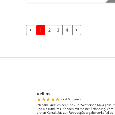
1
2
3
4
ueli ns
★
★
★
★
★
vor 4 Monaten
Ich habe kürzlich bei Auto Züri West einen MG4 gekauf
und bin rundum zufrieden mit meiner Erfahrung. Vom
ersten Kontakt bis zur Fahrzeugübergabe verlief alles