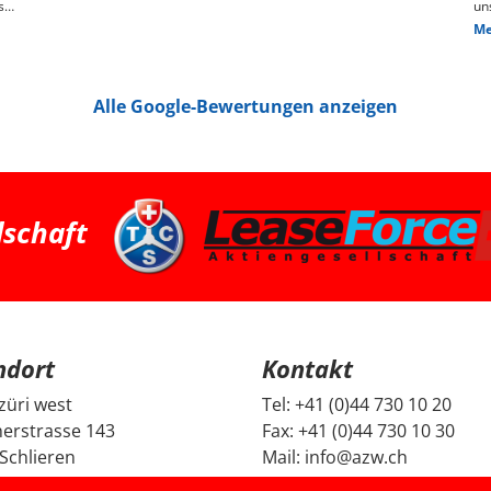
s
un
ge
Me
n,
das
We
pr
je
Alle Google-Bewertungen anzeigen
Die
hin
Pr
pa
ha
we
ha
bessere 
Zü
dschaft
su
Fa
ei
und G
Fr
un
un
Be
ndort
Kontakt
mi
Di
da
züri west
Tel:
+41 (0)44 730 10 20
ec
erstrasse 143
Fax:
+41 (0)44 730 10 30
ge
no
Schlieren
Mail:
info@azw.ch
Fa
se