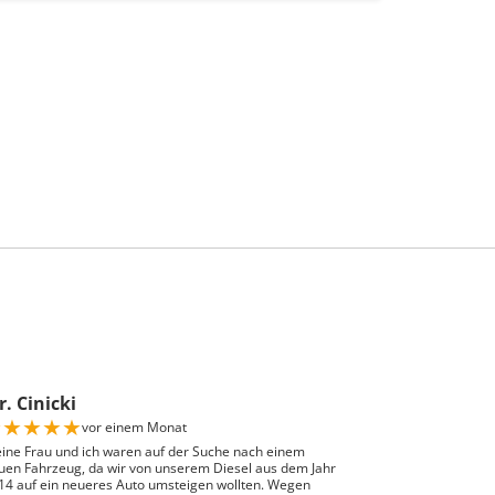
. Cinicki
★
★
★
★
★
vor einem Monat
ine Frau und ich waren auf der Suche nach einem
uen Fahrzeug, da wir von unserem Diesel aus dem Jahr
14 auf ein neueres Auto umsteigen wollten. Wegen