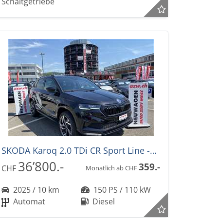
Schaltgetriebe
SKODA Karoq 2.0 TDi CR Sport Line -35%! 4x4 DSG-Automat
36’800.-
359.-
CHF
Monatlich ab CHF
2025 / 10 km
150 PS / 110 kW
Automat
Diesel