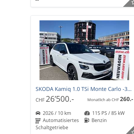
SKODA Kamiq 1.0 TSi Monte Carlo -39% DSG-Automat
26’500.-
260.-
CHF
Monatlich ab CHF
2026 / 10 km
115 PS / 85 kW
Automatisiertes
Benzin
Schaltgetriebe