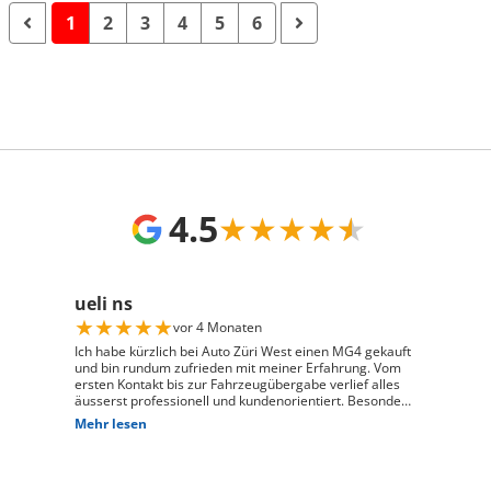
1
2
3
4
5
6
4.5
★
★
★
★
★
ueli ns
★
★
★
★
★
vor 4 Monaten
Ich habe kürzlich bei Auto Züri West einen MG4 gekauft
und bin rundum zufrieden mit meiner Erfahrung. Vom
ersten Kontakt bis zur Fahrzeugübergabe verlief alles
äusserst professionell und kundenorientiert. Besonders
hervorheben möchte ich die hervorragende Beratung
Mehr lesen
durch Herrn David Panic. Er hat sich viel Zeit
genommen, alle meine Fragen kompetent und
verständlich zu beantworten, und ist auf meine
individuellen Wünsche eingegangen. Seine freundliche