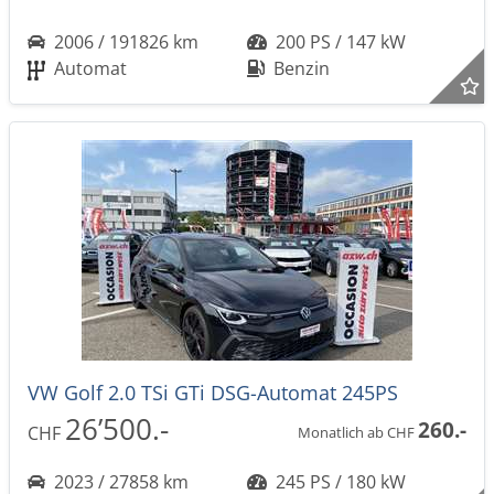
2006 / 191826 km
200 PS / 147 kW
Automat
Benzin
VW Golf 2.0 TSi GTi DSG-Automat 245PS
26’500.-
260.-
CHF
Monatlich ab CHF
2023 / 27858 km
245 PS / 180 kW