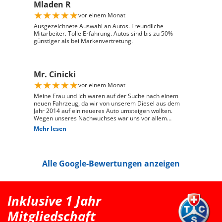
Mladen R
und engagierte Art hat den gesamten Kaufprozess sehr
angenehm gemacht. Die Abwicklung verlief reibungslos
★
★
★
★
★
vor einem Monat
und zuverlässig, und ich habe mein Fahrzeug genau so
erhalten, wie ich es mir vorgestellt habe. Ich kann Auto
Ausgezeichnete Auswahl an Autos. Freundliche
Züri West uneingeschränkt weiterempfehlen und
Mitarbeiter. Tolle Erfahrung. Autos sind bis zu 50%
bedanke mich herzlich für den ausgezeichneten Service
günstiger als bei Markenvertretung.
Mr. Cinicki
★
★
★
★
★
vor einem Monat
Meine Frau und ich waren auf der Suche nach einem
neuen Fahrzeug, da wir von unserem Diesel aus dem
Jahr 2014 auf ein neueres Auto umsteigen wollten.
Wegen unseres Nachwuchses war uns vor allem
wichtig, dass genügend Platz für einen Kindersitz
Mehr lesen
vorhanden ist und das Fahrzeug gut zu unserem Alltag
passt. Bei Auto Züri West Schlieren, durften wir zuerst
den Peugeot 208 probefahren. Das Fahrgefühl hat uns
sehr gut gefallen, jedoch war der 208 für unsere
Alle Google-Bewertungen anzeigen
Bedürfnisse mit Kindersitz hinter dem Fahrer leider
etwas zu klein. Nach der Probefahrt hat uns der Berater
als nächstgrössere passende Option den Peugeot 2008
erwähnt. Danach haben wir extern noch einen Renault
Clio probefahren, welcher uns jedoch vom Fahrgefühl
Inklusive 1 Jahr
her nicht überzeugt hat. Somit war für uns klar, dass
der Peugeot 2008 die bessere Wahl ist. Schlussendlich
Mitgliedschaft
sind wir wieder zu Auto Züri West zurückgekommen