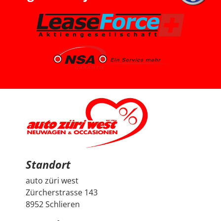
und konnten dort einen super Deal für einen Peugeot
2008 machen. Das Fahrzeug ist aus dem Jahr 2025, hat
knapp 7’000 km, ist ein Voll-Benziner und passt für uns
vom Platz, Fahrgefühl und Gesamtpaket sehr gut. Die
Beratung durch Herrn Francesco Salerno war sehr
freundlich, ehrlich und unkompliziert. Auch wenn die
Auswahl für uns relativ klar und limitiert war, fühlten wir
uns gut aufgehoben. Besonders positiv fand ich den
spannenden Austausch mit dem Berater über
allgemeine Autothemen und Dinge, die Autoliebhaber
interessieren. Man hat gemerkt, dass hier nicht einfach
nur verkauft wird, sondern auch echtes Interesse am
Thema Auto vorhanden ist. Sehr geschätzt haben wir
zudem, dass vor der Übergabe extra noch ein Service
durchgeführt wurde, damit wir mit dem Fahrzeug
länger Ruhe haben. Das ist nicht selbstverständlich und
hat den positiven Eindruck nochmals verstärkt. Wir
freuen uns sehr über unseren Peugeot 2008 und
bedanken uns herzlich bei Auto Züri West sowie bei
Herrn Francesco Salerno für die angenehme Beratung,
den guten Austausch und den super Deal.
Standort
auto züri west
Zürcherstrasse 143
8952 Schlieren