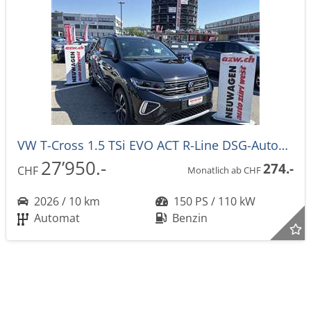
VW T-Cross 1.5 TSi EVO ACT R-Line DSG-Automat -39%!
27’950.-
274.-
CHF
Monatlich ab CHF
2026 / 10 km
150 PS / 110 kW
Automat
Benzin