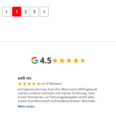
1
2
3
4.5
★
★
★
★
★
ueli ns
★
★
★
★
★
vor 4 Monaten
Ich habe kürzlich bei Auto Züri West einen MG4 gekauft
und bin rundum zufrieden mit meiner Erfahrung. Vom
ersten Kontakt bis zur Fahrzeugübergabe verlief alles
äusserst professionell und kundenorientiert. Besonders
hervorheben möchte ich die hervorragende Beratung
Mehr lesen
durch Herrn David Panic. Er hat sich viel Zeit
genommen, alle meine Fragen kompetent und