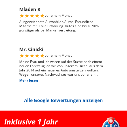
verständlich zu beantworten, und ist auf meine
individuellen Wünsche eingegangen. Seine freundliche
Mladen R
und engagierte Art hat den gesamten Kaufprozess sehr
angenehm gemacht. Die Abwicklung verlief reibungslos
★
★
★
★
★
vor einem Monat
und zuverlässig, und ich habe mein Fahrzeug genau so
erhalten, wie ich es mir vorgestellt habe. Ich kann Auto
Ausgezeichnete Auswahl an Autos. Freundliche
Züri West uneingeschränkt weiterempfehlen und
Mitarbeiter. Tolle Erfahrung. Autos sind bis zu 50%
bedanke mich herzlich für den ausgezeichneten Service
günstiger als bei Markenvertretung.
Mr. Cinicki
★
★
★
★
★
vor einem Monat
Meine Frau und ich waren auf der Suche nach einem
neuen Fahrzeug, da wir von unserem Diesel aus dem
Jahr 2014 auf ein neueres Auto umsteigen wollten.
Wegen unseres Nachwuchses war uns vor allem
wichtig, dass genügend Platz für einen Kindersitz
Mehr lesen
vorhanden ist und das Fahrzeug gut zu unserem Alltag
passt. Bei Auto Züri West Schlieren, durften wir zuerst
den Peugeot 208 probefahren. Das Fahrgefühl hat uns
sehr gut gefallen, jedoch war der 208 für unsere
Alle Google-Bewertungen anzeigen
Bedürfnisse mit Kindersitz hinter dem Fahrer leider
etwas zu klein. Nach der Probefahrt hat uns der Berater
als nächstgrössere passende Option den Peugeot 2008
erwähnt. Danach haben wir extern noch einen Renault
Clio probefahren, welcher uns jedoch vom Fahrgefühl
Inklusive 1 Jahr
her nicht überzeugt hat. Somit war für uns klar, dass
der Peugeot 2008 die bessere Wahl ist. Schlussendlich