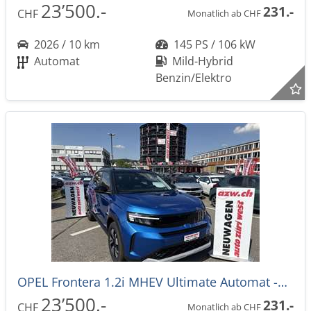
23’500.-
231.-
CHF
Monatlich ab CHF
2026 / 10 km
145 PS / 106 kW
Automat
Mild-Hybrid
Benzin/Elektro
OPEL Frontera 1.2i MHEV Ultimate Automat -28%
23’500.-
231.-
CHF
Monatlich ab CHF