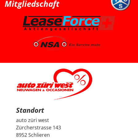
Mitgliedschaft
sind wir wieder zu Auto Züri West zurückgekommen
und konnten dort einen super Deal für einen Peugeot
2008 machen. Das Fahrzeug ist aus dem Jahr 2025, hat
knapp 7’000 km, ist ein Voll-Benziner und passt für uns
vom Platz, Fahrgefühl und Gesamtpaket sehr gut. Die
Beratung durch Herrn Francesco Salerno war sehr
freundlich, ehrlich und unkompliziert. Auch wenn die
Auswahl für uns relativ klar und limitiert war, fühlten wir
uns gut aufgehoben. Besonders positiv fand ich den
spannenden Austausch mit dem Berater über
allgemeine Autothemen und Dinge, die Autoliebhaber
interessieren. Man hat gemerkt, dass hier nicht einfach
nur verkauft wird, sondern auch echtes Interesse am
Thema Auto vorhanden ist. Sehr geschätzt haben wir
zudem, dass vor der Übergabe extra noch ein Service
durchgeführt wurde, damit wir mit dem Fahrzeug
länger Ruhe haben. Das ist nicht selbstverständlich und
hat den positiven Eindruck nochmals verstärkt. Wir
freuen uns sehr über unseren Peugeot 2008 und
bedanken uns herzlich bei Auto Züri West sowie bei
Herrn Francesco Salerno für die angenehme Beratung,
den guten Austausch und den super Deal.
Standort
auto züri west
Zürcherstrasse 143
8952 Schlieren