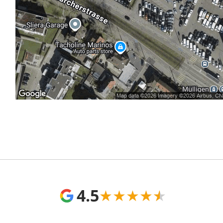
4.5
★
★
★
★
★