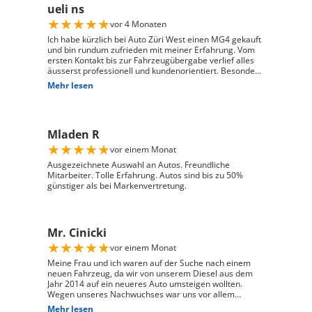
ueli ns
★
★
★
★
★
vor 4 Monaten
Ich habe kürzlich bei Auto Züri West einen MG4 gekauft
und bin rundum zufrieden mit meiner Erfahrung. Vom
ersten Kontakt bis zur Fahrzeugübergabe verlief alles
äusserst professionell und kundenorientiert. Besonders
hervorheben möchte ich die hervorragende Beratung
Mehr lesen
durch Herrn David Panic. Er hat sich viel Zeit
genommen, alle meine Fragen kompetent und
verständlich zu beantworten, und ist auf meine
individuellen Wünsche eingegangen. Seine freundliche
Mladen R
und engagierte Art hat den gesamten Kaufprozess sehr
angenehm gemacht. Die Abwicklung verlief reibungslos
★
★
★
★
★
vor einem Monat
und zuverlässig, und ich habe mein Fahrzeug genau so
erhalten, wie ich es mir vorgestellt habe. Ich kann Auto
Ausgezeichnete Auswahl an Autos. Freundliche
Züri West uneingeschränkt weiterempfehlen und
Mitarbeiter. Tolle Erfahrung. Autos sind bis zu 50%
bedanke mich herzlich für den ausgezeichneten Service
günstiger als bei Markenvertretung.
Mr. Cinicki
★
★
★
★
★
vor einem Monat
Meine Frau und ich waren auf der Suche nach einem
neuen Fahrzeug, da wir von unserem Diesel aus dem
Jahr 2014 auf ein neueres Auto umsteigen wollten.
Wegen unseres Nachwuchses war uns vor allem
wichtig, dass genügend Platz für einen Kindersitz
Mehr lesen