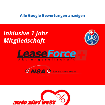
vorhanden ist und das Fahrzeug gut zu unserem Alltag
passt. Bei Auto Züri West Schlieren, durften wir zuerst
den Peugeot 208 probefahren. Das Fahrgefühl hat uns
sehr gut gefallen, jedoch war der 208 für unsere
Alle Google-Bewertungen anzeigen
Bedürfnisse mit Kindersitz hinter dem Fahrer leider
etwas zu klein. Nach der Probefahrt hat uns der Berater
als nächstgrössere passende Option den Peugeot 2008
erwähnt. Danach haben wir extern noch einen Renault
Clio probefahren, welcher uns jedoch vom Fahrgefühl
Inklusive 1 Jahr
her nicht überzeugt hat. Somit war für uns klar, dass
der Peugeot 2008 die bessere Wahl ist. Schlussendlich
Mitgliedschaft
sind wir wieder zu Auto Züri West zurückgekommen
und konnten dort einen super Deal für einen Peugeot
2008 machen. Das Fahrzeug ist aus dem Jahr 2025, hat
knapp 7’000 km, ist ein Voll-Benziner und passt für uns
vom Platz, Fahrgefühl und Gesamtpaket sehr gut. Die
Beratung durch Herrn Francesco Salerno war sehr
freundlich, ehrlich und unkompliziert. Auch wenn die
Auswahl für uns relativ klar und limitiert war, fühlten wir
uns gut aufgehoben. Besonders positiv fand ich den
spannenden Austausch mit dem Berater über
allgemeine Autothemen und Dinge, die Autoliebhaber
interessieren. Man hat gemerkt, dass hier nicht einfach
nur verkauft wird, sondern auch echtes Interesse am
Thema Auto vorhanden ist. Sehr geschätzt haben wir
zudem, dass vor der Übergabe extra noch ein Service
durchgeführt wurde, damit wir mit dem Fahrzeug
länger Ruhe haben. Das ist nicht selbstverständlich und
hat den positiven Eindruck nochmals verstärkt. Wir
freuen uns sehr über unseren Peugeot 2008 und