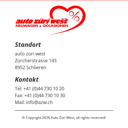
Thema Auto vorhanden ist. Sehr geschätzt haben wir
zudem, dass vor der Übergabe extra noch ein Service
durchgeführt wurde, damit wir mit dem Fahrzeug
länger Ruhe haben. Das ist nicht selbstverständlich und
hat den positiven Eindruck nochmals verstärkt. Wir
freuen uns sehr über unseren Peugeot 2008 und
bedanken uns herzlich bei Auto Züri West sowie bei
Herrn Francesco Salerno für die angenehme Beratung,
den guten Austausch und den super Deal.
Standort
auto züri west
Zürcherstrasse 143
8952 Schlieren
Kontakt
Tel:
+41 (0)44 730 10 20
Fax:
+41 (0)44 730 10 30
Mail:
info@azw.ch
© Copyright 2026 Auto Züri West, all rights reserved!