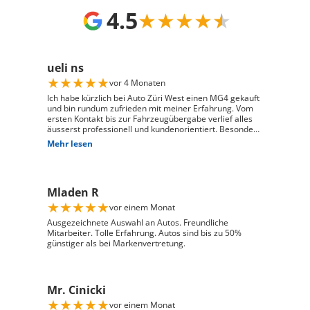
4.5
★
★
★
★
★
ueli ns
★
★
★
★
★
vor 4 Monaten
Ich habe kürzlich bei Auto Züri West einen MG4 gekauft
und bin rundum zufrieden mit meiner Erfahrung. Vom
ersten Kontakt bis zur Fahrzeugübergabe verlief alles
äusserst professionell und kundenorientiert. Besonders
hervorheben möchte ich die hervorragende Beratung
Mehr lesen
durch Herrn David Panic. Er hat sich viel Zeit
genommen, alle meine Fragen kompetent und
verständlich zu beantworten, und ist auf meine
individuellen Wünsche eingegangen. Seine freundliche
Mladen R
und engagierte Art hat den gesamten Kaufprozess sehr
angenehm gemacht. Die Abwicklung verlief reibungslos
★
★
★
★
★
vor einem Monat
und zuverlässig, und ich habe mein Fahrzeug genau so
erhalten, wie ich es mir vorgestellt habe. Ich kann Auto
Ausgezeichnete Auswahl an Autos. Freundliche
Züri West uneingeschränkt weiterempfehlen und
Mitarbeiter. Tolle Erfahrung. Autos sind bis zu 50%
bedanke mich herzlich für den ausgezeichneten Service
günstiger als bei Markenvertretung.
Mr. Cinicki
★
★
★
★
★
vor einem Monat