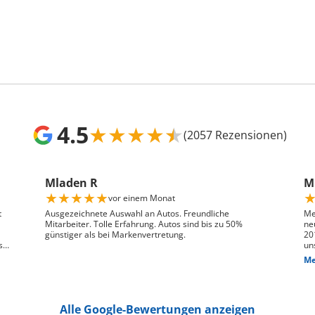
4.5
★
★
★
★
★
(2057 Rezensionen)
Mladen R
Mr
★
★
★
★
★
vor einem Monat
t
Ausgezeichnete Auswahl an Autos. Freundliche
Me
Mitarbeiter. Tolle Erfahrung. Autos sind bis zu 50%
ne
günstiger als bei Markenvertretung.
20
s
un
ge
Me
n,
das
We
pr
je
Alle Google-Bewertungen anzeigen
Die
hin