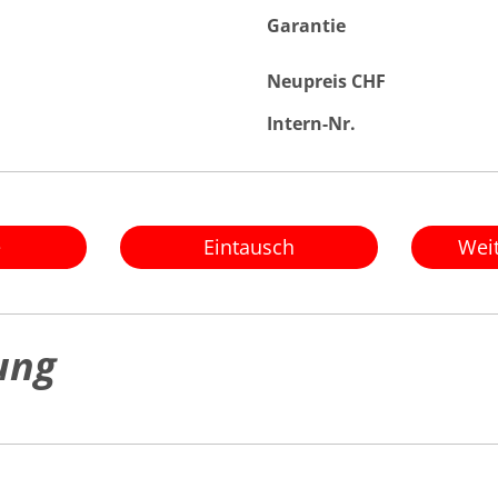
Garantie
Neupreis CHF
Intern-Nr.
e
Eintausch
Wei
ung