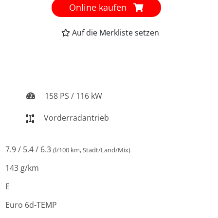
Online kaufen
Auf die Merkliste setzen
158 PS / 116 kW
Vorderradantrieb
7.9 / 5.4 / 6.3
(l/100 km, Stadt/Land/Mix)
143 g/km
E
Euro 6d-TEMP