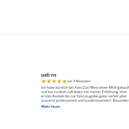
ueli ns
★
★
★
★
★
vor 4 Monaten
Ich habe kürzlich bei Auto Züri West einen MG4 gekauf
und bin rundum zufrieden mit meiner Erfahrung. Vom
ersten Kontakt bis zur Fahrzeugübergabe verlief alles
äusserst professionell und kundenorientiert. Besonder
hervorheben möchte ich die hervorragende Beratung
Mehr lesen
durch Herrn David Panic. Er hat sich viel Zeit genomme
alle meine Fragen kompetent und verständlich zu
beantworten, und ist auf meine individuellen Wünsche
eingegangen. Seine freundliche und engagierte Art hat
den gesamten Kaufprozess sehr angenehm gemacht. 