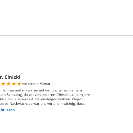
. Cinicki
★
★
★
★
★
vor einem Monat
ine Frau und ich waren auf der Suche nach einem
uen Fahrzeug, da wir von unserem Diesel aus dem Jahr
14 auf ein neueres Auto umsteigen wollten. Wegen
seres Nachwuchses war uns vor allem wichtig, dass
nügend Platz für einen Kindersitz vorhanden ist und
hr lesen
 Fahrzeug gut zu unserem Alltag passt. Bei Auto Züri
st Schlieren, durften wir zuerst den Peugeot 208
obefahren. Das Fahrgefühl hat uns sehr gut gefallen,
doch war der 208 für unsere Bedürfnisse mit Kindersitz
ter dem Fahrer leider etwas zu klein. Nach der