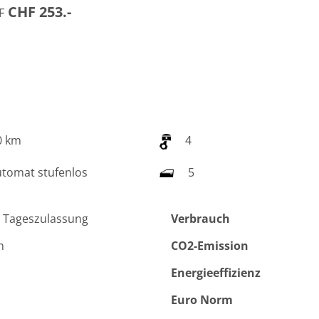
CHF 253.-
F
0 km
4
tomat stufenlos
5
 Tageszulassung
Verbrauch
n
CO2-Emission
Energieeffizienz
Euro Norm