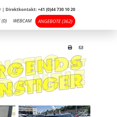
hr | Direktkontakt:
+41 (0)44 730 10 20
 (
0
)
WEBCAM
ANGEBOTE (
362
)