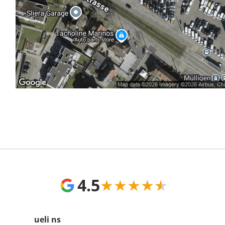
4.5
★
★
★
★
★
ueli ns