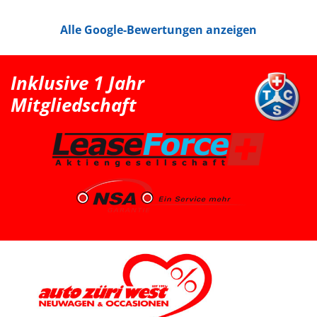
den Peugeot 208 probefahren. Das Fahrgefühl hat uns
sehr gut gefallen, jedoch war der 208 für unsere
Alle Google-Bewertungen anzeigen
Bedürfnisse mit Kindersitz hinter dem Fahrer leider
etwas zu klein. Nach der Probefahrt hat uns der Berater
als nächstgrössere passende Option den Peugeot 2008
erwähnt. Danach haben wir extern noch einen Renault
Clio probefahren, welcher uns jedoch vom Fahrgefühl
Inklusive 1 Jahr
her nicht überzeugt hat. Somit war für uns klar, dass
der Peugeot 2008 die bessere Wahl ist. Schlussendlich
Mitgliedschaft
sind wir wieder zu Auto Züri West zurückgekommen
und konnten dort einen super Deal für einen Peugeot
2008 machen. Das Fahrzeug ist aus dem Jahr 2025, hat
knapp 7’000 km, ist ein Voll-Benziner und passt für uns
vom Platz, Fahrgefühl und Gesamtpaket sehr gut. Die
Beratung durch Herrn Francesco Salerno war sehr
freundlich, ehrlich und unkompliziert. Auch wenn die
Auswahl für uns relativ klar und limitiert war, fühlten wir
uns gut aufgehoben. Besonders positiv fand ich den
spannenden Austausch mit dem Berater über
allgemeine Autothemen und Dinge, die Autoliebhaber
interessieren. Man hat gemerkt, dass hier nicht einfach
nur verkauft wird, sondern auch echtes Interesse am
Thema Auto vorhanden ist. Sehr geschätzt haben wir
zudem, dass vor der Übergabe extra noch ein Service
durchgeführt wurde, damit wir mit dem Fahrzeug
länger Ruhe haben. Das ist nicht selbstverständlich und
hat den positiven Eindruck nochmals verstärkt. Wir
freuen uns sehr über unseren Peugeot 2008 und
bedanken uns herzlich bei Auto Züri West sowie bei
Herrn Francesco Salerno für die angenehme Beratung,