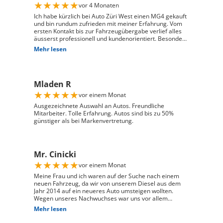
★
★
★
★
★
vor 4 Monaten
Ich habe kürzlich bei Auto Züri West einen MG4 gekauft
und bin rundum zufrieden mit meiner Erfahrung. Vom
ersten Kontakt bis zur Fahrzeugübergabe verlief alles
äusserst professionell und kundenorientiert. Besonders
hervorheben möchte ich die hervorragende Beratung
Mehr lesen
durch Herrn David Panic. Er hat sich viel Zeit
genommen, alle meine Fragen kompetent und
verständlich zu beantworten, und ist auf meine
individuellen Wünsche eingegangen. Seine freundliche
Mladen R
und engagierte Art hat den gesamten Kaufprozess sehr
angenehm gemacht. Die Abwicklung verlief reibungslos
★
★
★
★
★
vor einem Monat
und zuverlässig, und ich habe mein Fahrzeug genau so
erhalten, wie ich es mir vorgestellt habe. Ich kann Auto
Ausgezeichnete Auswahl an Autos. Freundliche
Züri West uneingeschränkt weiterempfehlen und
Mitarbeiter. Tolle Erfahrung. Autos sind bis zu 50%
bedanke mich herzlich für den ausgezeichneten Service
günstiger als bei Markenvertretung.
Mr. Cinicki
★
★
★
★
★
vor einem Monat
Meine Frau und ich waren auf der Suche nach einem
neuen Fahrzeug, da wir von unserem Diesel aus dem
Jahr 2014 auf ein neueres Auto umsteigen wollten.
Wegen unseres Nachwuchses war uns vor allem
wichtig, dass genügend Platz für einen Kindersitz
Mehr lesen
vorhanden ist und das Fahrzeug gut zu unserem Alltag
passt. Bei Auto Züri West Schlieren, durften wir zuerst