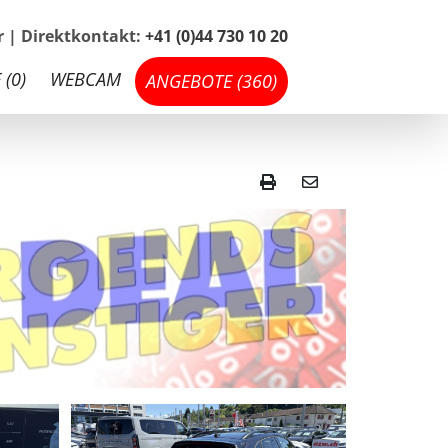
hr | Direktkontakt:
+41 (0)44 730 10 20
 (
0
)
WEBCAM
ANGEBOTE (
360
)