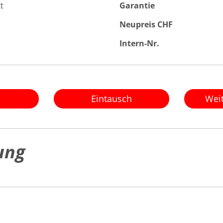
t
Garantie
Neupreis CHF
Intern-Nr.
e
Eintausch
Wei
ung