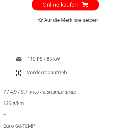
Online kaufen
Auf die Merkliste setzen
115 PS / 85 kW
Vorderradantrieb
7 / 4.9 / 5.7
(l/100 km, Stadt/Land/Mix)
129 g/km
E
Euro 6d-TEMP