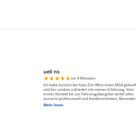
ueli ns
★
★
★
★
★
vor 4 Monaten
Ich habe kürzlich bei Auto Züri West einen MG4 gekauf
und bin rundum zufrieden mit meiner Erfahrung. Vom
ersten Kontakt bis zur Fahrzeugübergabe verlief alles
äusserst professionell und kundenorientiert. Besonder
hervorheben möchte ich die hervorragende Beratung
Mehr lesen
durch Herrn David Panic. Er hat sich viel Zeit genomme
alle meine Fragen kompetent und verständlich zu
beantworten, und ist auf meine individuellen Wünsche
eingegangen. Seine freundliche und engagierte Art hat
den gesamten Kaufprozess sehr angenehm gemacht. 
Abwicklung verlief reibungslos und zuverlässig, und ich
habe mein Fahrzeug genau so erhalten, wie ich es mir