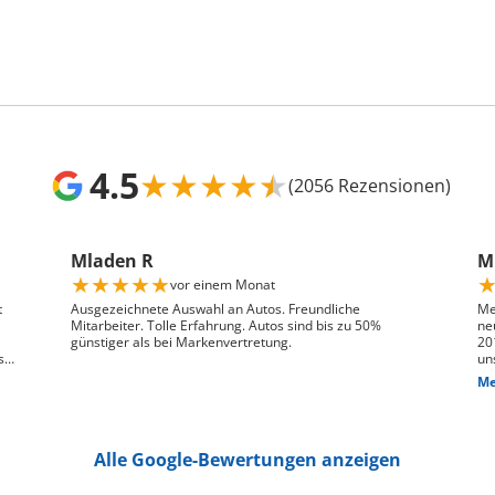
4.5
★
★
★
★
★
(2056 Rezensionen)
Mladen R
Mr
★
★
★
★
★
vor einem Monat
t
Ausgezeichnete Auswahl an Autos. Freundliche
Me
Mitarbeiter. Tolle Erfahrung. Autos sind bis zu 50%
ne
günstiger als bei Markenvertretung.
20
s
un
ge
Me
n,
das
We
pr
je
Alle Google-Bewertungen anzeigen
Die
hin
Pr
pa