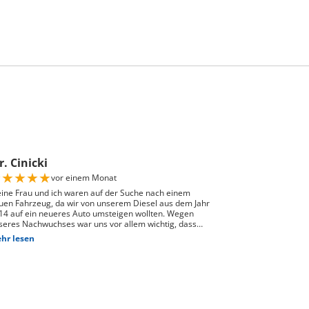
. Cinicki
★
★
★
★
★
vor einem Monat
ine Frau und ich waren auf der Suche nach einem
uen Fahrzeug, da wir von unserem Diesel aus dem Jahr
14 auf ein neueres Auto umsteigen wollten. Wegen
seres Nachwuchses war uns vor allem wichtig, dass
nügend Platz für einen Kindersitz vorhanden ist und
hr lesen
 Fahrzeug gut zu unserem Alltag passt. Bei Auto Züri
st Schlieren, durften wir zuerst den Peugeot 208
obefahren. Das Fahrgefühl hat uns sehr gut gefallen,
doch war der 208 für unsere Bedürfnisse mit Kindersitz
ter dem Fahrer leider etwas zu klein. Nach der
obefahrt hat uns der Berater als nächstgrössere
ssende Option den Peugeot 2008 erwähnt. Danach