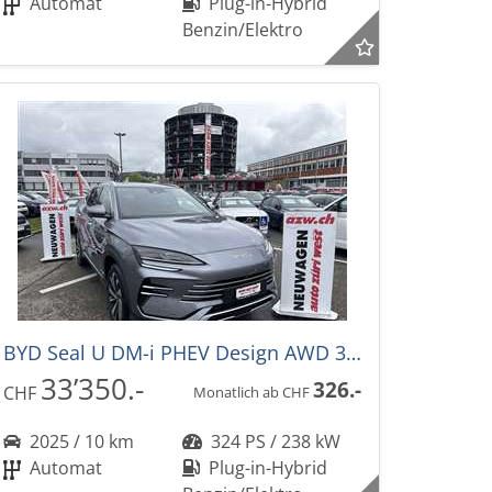
Automat
Plug-in-Hybrid
Benzin/Elektro
BYD Seal U DM-i PHEV Design AWD 324PS -36%! Automat
33’350.-
326.-
CHF
Monatlich ab CHF
2025 / 10 km
324 PS / 238 kW
Automat
Plug-in-Hybrid