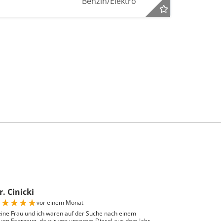
Benzin/Elektro
. Cinicki
★
★
★
★
★
vor einem Monat
ine Frau und ich waren auf der Suche nach einem
uen Fahrzeug, da wir von unserem Diesel aus dem Jahr