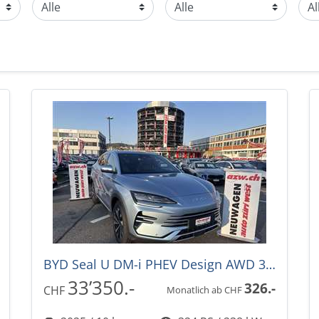
BYD Seal U DM-i PHEV Design AWD 324PS -36%! Automat
33’350.-
326.-
CHF
Monatlich ab CHF