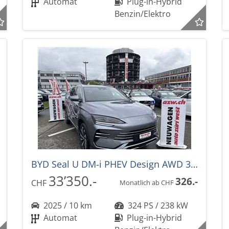
Automat
Plug-in-Hybrid
Benzin/Elektro
BYD Seal U DM-i PHEV Design AWD 324PS -36%! Automat
33’350.-
326.-
CHF
Monatlich ab CHF
2025 / 10 km
324 PS / 238 kW
Automat
Plug-in-Hybrid