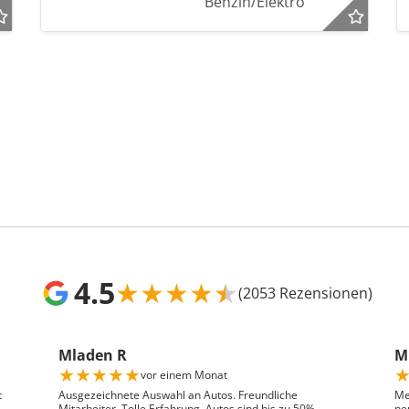
Benzin/Elektro
4.5
★
★
★
★
★
(2053 Rezensionen)
Mladen R
Mr
★
★
★
★
★
vor einem Monat
t
Ausgezeichnete Auswahl an Autos. Freundliche
Me
Mitarbeiter. Tolle Erfahrung. Autos sind bis zu 50%
ne