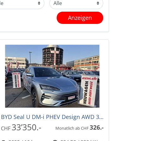
Anzeigen
BYD Seal U DM-i PHEV Design AWD 324PS -36%! Automat
33’350.-
326.-
CHF
Monatlich ab CHF