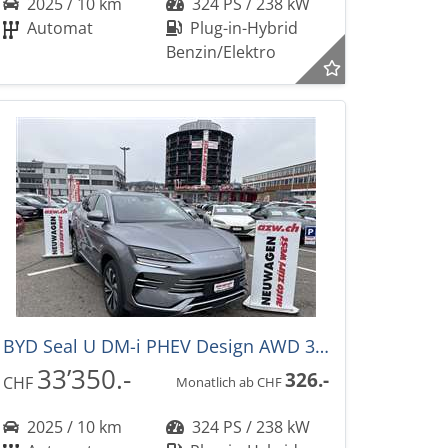
2025 / 10 km
324 PS / 238 kW
Automat
Plug-in-Hybrid
Benzin/Elektro
BYD Seal U DM-i PHEV Design AWD 324PS -36%! Automat
33’350.-
326.-
CHF
Monatlich ab CHF
2025 / 10 km
324 PS / 238 kW