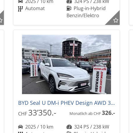
2025 / 10 km
324 PS / 238 kW
Automat
Plug-in-Hybrid
Benzin/Elektro
BYD Seal U DM-i PHEV Design AWD 324PS -36%! Automat
33’350.-
326.-
CHF
Monatlich ab CHF
2025 / 10 km
324 PS / 238 kW