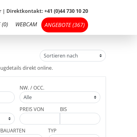
hr | Direktkontakt:
+41 (0)44 730 10 20
 (
0
)
WEBCAM
ANGEBOTE (
367
)
ugdetails direkt online.
NW. / OCC.
PREIS VON
BIS
FBAUARTEN
TYP