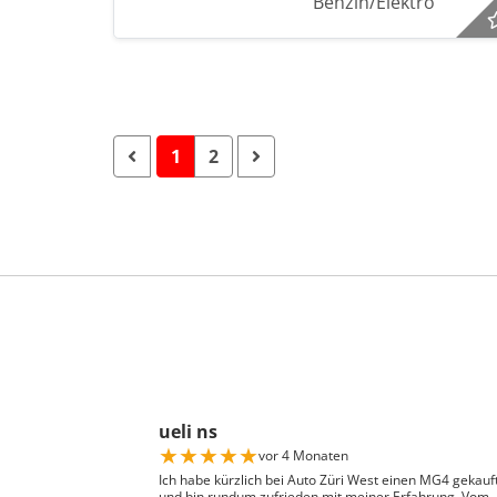
Benzin/Elektro
1
2
ueli ns
★
★
★
★
★
vor 4 Monaten
Ich habe kürzlich bei Auto Züri West einen MG4 gekauf
und bin rundum zufrieden mit meiner Erfahrung. Vom