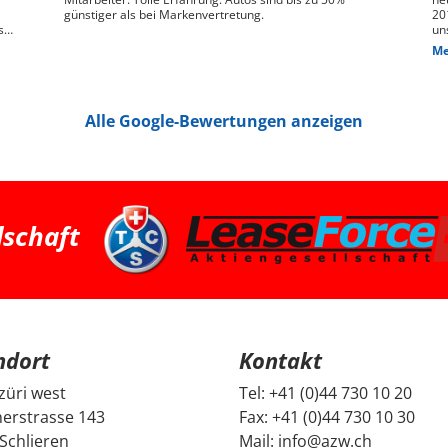
günstiger als bei Markenvertretung.
20
s
un
ge
Me
n,
das
We
pr
je
Alle Google-Bewertungen anzeigen
Die
hin
Pr
pa
ha
we
ha
bessere 
Zü
dschaft
su
Fa
ei
und G
Fr
un
un
Be
ndort
Kontakt
mi
Di
da
züri west
Tel:
+41 (0)44 730 10 20
ec
erstrasse 143
Fax:
+41 (0)44 730 10 30
ge
no
Schlieren
Mail:
info@azw.ch