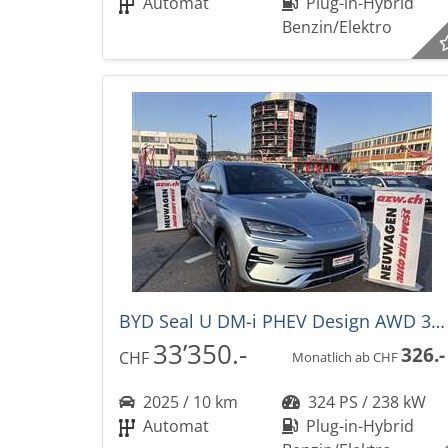
Automat
Plug-in-Hybrid
Benzin/Elektro
BYD Seal U DM-i PHEV Design AWD 324PS -36%! Automat
33’350.-
326.-
CHF
Monatlich ab CHF
2025 / 10 km
324 PS / 238 kW
Automat
Plug-in-Hybrid