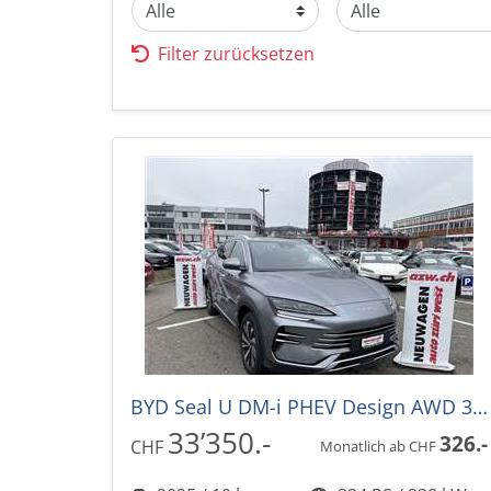
Filter zurücksetzen
BYD Seal U DM-i PHEV Design AWD 324PS -36%! Automat
33’350.-
326.-
CHF
Monatlich ab CHF