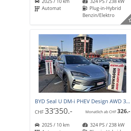
2025 / 10 km
324 PS / 238 kW
Automat
Plug-in-Hybrid
Benzin/Elektro
BYD Seal U DM-i PHEV Design AWD 324PS -36%! Automat
33’350.-
326.-
CHF
Monatlich ab CHF
2025 / 10 km
324 PS / 238 kW