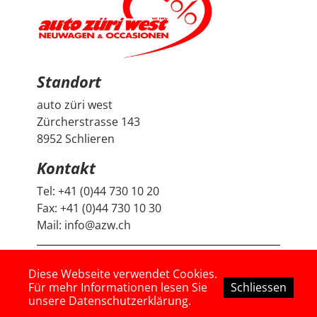
länger Ruhe haben. Das ist nicht selbstverständlich und
hat den positiven Eindruck nochmals verstärkt. Wir
freuen uns sehr über unseren Peugeot 2008 und
bedanken uns herzlich bei Auto Züri West sowie bei
Herrn Francesco Salerno für die angenehme Beratung,
den guten Austausch und den super Deal.
Standort
auto züri west
Zürcherstrasse 143
8952 Schlieren
Kontakt
Tel:
+41 (0)44 730 10 20
Fax:
+41 (0)44 730 10 30
Mail:
info@azw.ch
© Copyright 2026 Auto Züri West, all rights reserved!
Diese Webseite verwendet Cookies.
Für mehr Informationen lesen Sie
Schliessen
unsere Datenschutzerklärung.