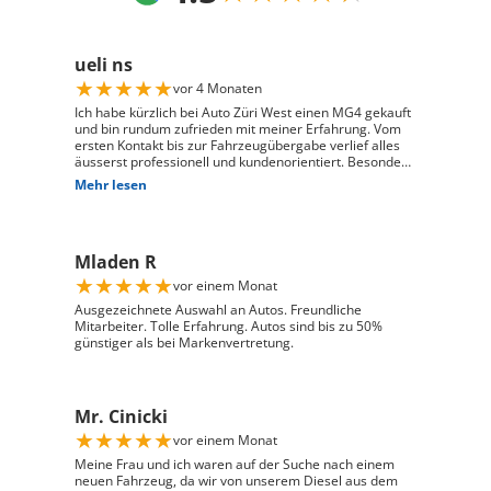
ueli ns
★
★
★
★
★
vor 4 Monaten
Ich habe kürzlich bei Auto Züri West einen MG4 gekauft
und bin rundum zufrieden mit meiner Erfahrung. Vom
ersten Kontakt bis zur Fahrzeugübergabe verlief alles
äusserst professionell und kundenorientiert. Besonders
hervorheben möchte ich die hervorragende Beratung
Mehr lesen
durch Herrn David Panic. Er hat sich viel Zeit
genommen, alle meine Fragen kompetent und
verständlich zu beantworten, und ist auf meine
individuellen Wünsche eingegangen. Seine freundliche
Mladen R
und engagierte Art hat den gesamten Kaufprozess sehr
angenehm gemacht. Die Abwicklung verlief reibungslos
★
★
★
★
★
vor einem Monat
und zuverlässig, und ich habe mein Fahrzeug genau so
erhalten, wie ich es mir vorgestellt habe. Ich kann Auto
Ausgezeichnete Auswahl an Autos. Freundliche
Züri West uneingeschränkt weiterempfehlen und
Mitarbeiter. Tolle Erfahrung. Autos sind bis zu 50%
bedanke mich herzlich für den ausgezeichneten Service
günstiger als bei Markenvertretung.
Mr. Cinicki
★
★
★
★
★
vor einem Monat
Meine Frau und ich waren auf der Suche nach einem
neuen Fahrzeug, da wir von unserem Diesel aus dem