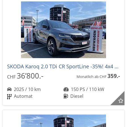
SKODA Karoq 2.0 TDi CR SportLine -35%! 4x4 DSG-Automat
36’800.-
359.-
CHF
Monatlich ab CHF
2025 / 10 km
150 PS / 110 kW
Automat
Diesel