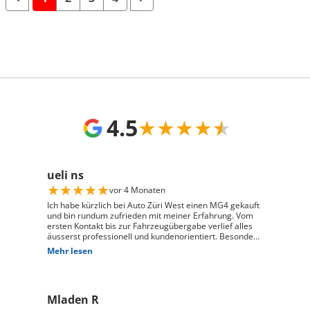
4.5
★
★
★
★
★
ueli ns
★
★
★
★
★
vor 4 Monaten
Ich habe kürzlich bei Auto Züri West einen MG4 gekauft
und bin rundum zufrieden mit meiner Erfahrung. Vom
ersten Kontakt bis zur Fahrzeugübergabe verlief alles
äusserst professionell und kundenorientiert. Besonders
hervorheben möchte ich die hervorragende Beratung
Mehr lesen
durch Herrn David Panic. Er hat sich viel Zeit
genommen, alle meine Fragen kompetent und
verständlich zu beantworten, und ist auf meine
individuellen Wünsche eingegangen. Seine freundliche
Mladen R
und engagierte Art hat den gesamten Kaufprozess sehr
angenehm gemacht. Die Abwicklung verlief reibungslos