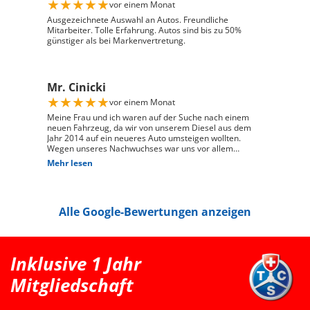
★
★
★
★
★
vor einem Monat
und zuverlässig, und ich habe mein Fahrzeug genau so
erhalten, wie ich es mir vorgestellt habe. Ich kann Auto
Ausgezeichnete Auswahl an Autos. Freundliche
Züri West uneingeschränkt weiterempfehlen und
Mitarbeiter. Tolle Erfahrung. Autos sind bis zu 50%
bedanke mich herzlich für den ausgezeichneten Service
günstiger als bei Markenvertretung.
Mr. Cinicki
★
★
★
★
★
vor einem Monat
Meine Frau und ich waren auf der Suche nach einem
neuen Fahrzeug, da wir von unserem Diesel aus dem
Jahr 2014 auf ein neueres Auto umsteigen wollten.
Wegen unseres Nachwuchses war uns vor allem
wichtig, dass genügend Platz für einen Kindersitz
Mehr lesen
vorhanden ist und das Fahrzeug gut zu unserem Alltag
passt. Bei Auto Züri West Schlieren, durften wir zuerst
den Peugeot 208 probefahren. Das Fahrgefühl hat uns
sehr gut gefallen, jedoch war der 208 für unsere
Alle Google-Bewertungen anzeigen
Bedürfnisse mit Kindersitz hinter dem Fahrer leider
etwas zu klein. Nach der Probefahrt hat uns der Berater
als nächstgrössere passende Option den Peugeot 2008
erwähnt. Danach haben wir extern noch einen Renault
Clio probefahren, welcher uns jedoch vom Fahrgefühl
Inklusive 1 Jahr
her nicht überzeugt hat. Somit war für uns klar, dass
der Peugeot 2008 die bessere Wahl ist. Schlussendlich
Mitgliedschaft
sind wir wieder zu Auto Züri West zurückgekommen
und konnten dort einen super Deal für einen Peugeot
2008 machen. Das Fahrzeug ist aus dem Jahr 2025, hat