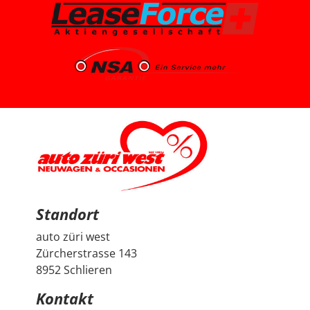
knapp 7’000 km, ist ein Voll-Benziner und passt für uns
vom Platz, Fahrgefühl und Gesamtpaket sehr gut. Die
Beratung durch Herrn Francesco Salerno war sehr
freundlich, ehrlich und unkompliziert. Auch wenn die
Auswahl für uns relativ klar und limitiert war, fühlten wir
uns gut aufgehoben. Besonders positiv fand ich den
spannenden Austausch mit dem Berater über
allgemeine Autothemen und Dinge, die Autoliebhaber
interessieren. Man hat gemerkt, dass hier nicht einfach
nur verkauft wird, sondern auch echtes Interesse am
Thema Auto vorhanden ist. Sehr geschätzt haben wir
zudem, dass vor der Übergabe extra noch ein Service
durchgeführt wurde, damit wir mit dem Fahrzeug
länger Ruhe haben. Das ist nicht selbstverständlich und
hat den positiven Eindruck nochmals verstärkt. Wir
freuen uns sehr über unseren Peugeot 2008 und
bedanken uns herzlich bei Auto Züri West sowie bei
Herrn Francesco Salerno für die angenehme Beratung,
den guten Austausch und den super Deal.
Standort
auto züri west
Zürcherstrasse 143
8952 Schlieren
Kontakt