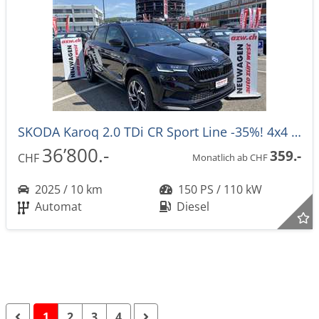
SKODA Karoq 2.0 TDi CR Sport Line -35%! 4x4 DSG-Automat
36’800.-
359.-
CHF
Monatlich ab CHF
2025 / 10 km
150 PS / 110 kW
Automat
Diesel
1
2
3
4