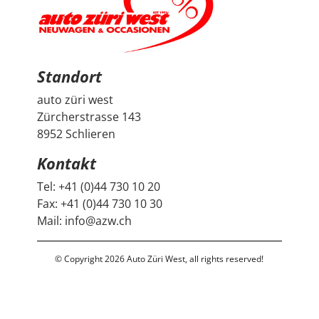
hat den positiven Eindruck nochmals verstärkt. Wir
freuen uns sehr über unseren Peugeot 2008 und
bedanken uns herzlich bei Auto Züri West sowie bei
Herrn Francesco Salerno für die angenehme Beratung,
den guten Austausch und den super Deal.
Standort
auto züri west
Zürcherstrasse 143
8952 Schlieren
Kontakt
Tel:
+41 (0)44 730 10 20
Fax:
+41 (0)44 730 10 30
Mail:
info@azw.ch
© Copyright 2026 Auto Züri West, all rights reserved!