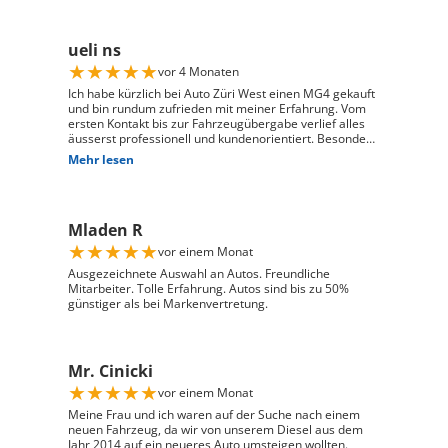
ueli ns
★
★
★
★
★
vor 4 Monaten
Ich habe kürzlich bei Auto Züri West einen MG4 gekauft
und bin rundum zufrieden mit meiner Erfahrung. Vom
ersten Kontakt bis zur Fahrzeugübergabe verlief alles
äusserst professionell und kundenorientiert. Besonders
hervorheben möchte ich die hervorragende Beratung
Mehr lesen
durch Herrn David Panic. Er hat sich viel Zeit
genommen, alle meine Fragen kompetent und
verständlich zu beantworten, und ist auf meine
individuellen Wünsche eingegangen. Seine freundliche
Mladen R
und engagierte Art hat den gesamten Kaufprozess sehr
angenehm gemacht. Die Abwicklung verlief reibungslos
★
★
★
★
★
vor einem Monat
und zuverlässig, und ich habe mein Fahrzeug genau so
erhalten, wie ich es mir vorgestellt habe. Ich kann Auto
Ausgezeichnete Auswahl an Autos. Freundliche
Züri West uneingeschränkt weiterempfehlen und
Mitarbeiter. Tolle Erfahrung. Autos sind bis zu 50%
bedanke mich herzlich für den ausgezeichneten Service
günstiger als bei Markenvertretung.
Mr. Cinicki
★
★
★
★
★
vor einem Monat
Meine Frau und ich waren auf der Suche nach einem
neuen Fahrzeug, da wir von unserem Diesel aus dem
Jahr 2014 auf ein neueres Auto umsteigen wollten.