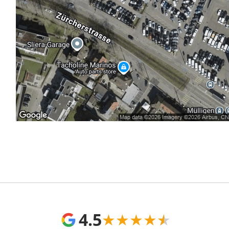
4.5
★
★
★
★
★