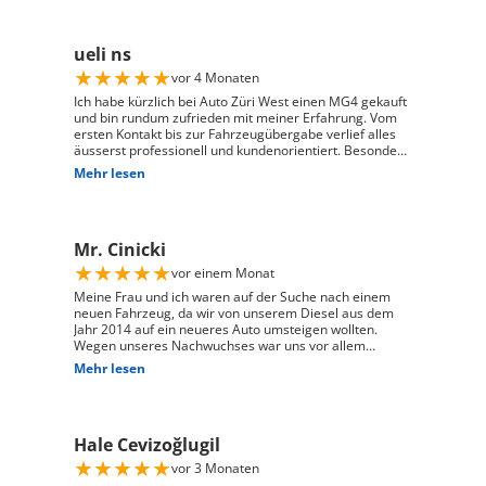
ueli ns
★
★
★
★
★
vor 4 Monaten
Ich habe kürzlich bei Auto Züri West einen MG4 gekauft
und bin rundum zufrieden mit meiner Erfahrung. Vom
ersten Kontakt bis zur Fahrzeugübergabe verlief alles
äusserst professionell und kundenorientiert. Besonders
hervorheben möchte ich die hervorragende Beratung
Mehr lesen
durch Herrn David Panic. Er hat sich viel Zeit
genommen, alle meine Fragen kompetent und
verständlich zu beantworten, und ist auf meine
individuellen Wünsche eingegangen. Seine freundliche
Mr. Cinicki
und engagierte Art hat den gesamten Kaufprozess sehr
angenehm gemacht. Die Abwicklung verlief reibungslos
★
★
★
★
★
vor einem Monat
und zuverlässig, und ich habe mein Fahrzeug genau so
erhalten, wie ich es mir vorgestellt habe. Ich kann Auto
Meine Frau und ich waren auf der Suche nach einem
Züri West uneingeschränkt weiterempfehlen und
neuen Fahrzeug, da wir von unserem Diesel aus dem
bedanke mich herzlich für den ausgezeichneten Service
Jahr 2014 auf ein neueres Auto umsteigen wollten.
Wegen unseres Nachwuchses war uns vor allem
wichtig, dass genügend Platz für einen Kindersitz
Mehr lesen
vorhanden ist und das Fahrzeug gut zu unserem Alltag
passt. Bei Auto Züri West Schlieren, durften wir zuerst
den Peugeot 208 probefahren. Das Fahrgefühl hat uns
sehr gut gefallen, jedoch war der 208 für unsere
Hale Cevizoğlugil
Bedürfnisse mit Kindersitz hinter dem Fahrer leider
etwas zu klein. Nach der Probefahrt hat uns der Berater
★
★
★
★
★
vor 3 Monaten
als nächstgrössere passende Option den Peugeot 2008