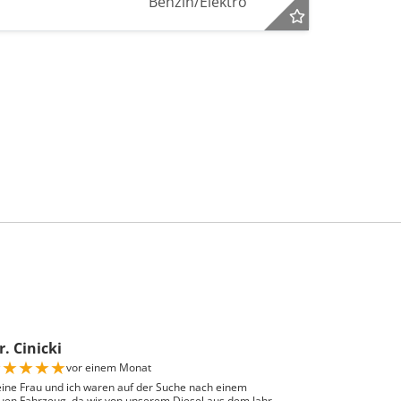
Benzin/Elektro
. Cinicki
★
★
★
★
★
vor einem Monat
ine Frau und ich waren auf der Suche nach einem
uen Fahrzeug, da wir von unserem Diesel aus dem Jahr