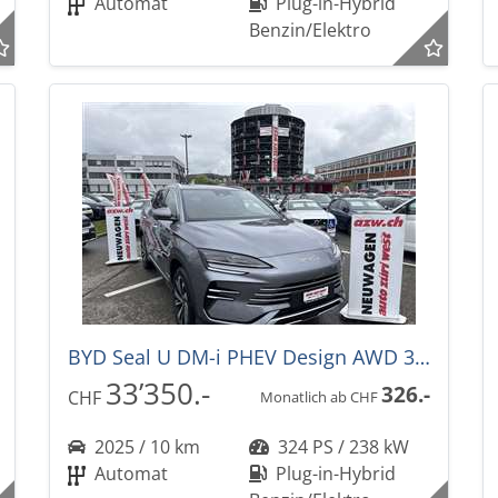
Automat
Plug-in-Hybrid
Benzin/Elektro
BYD Seal U DM-i PHEV Design AWD 324PS -36%! Automat
33’350.-
326.-
CHF
Monatlich ab CHF
2025 / 10 km
324 PS / 238 kW
Automat
Plug-in-Hybrid