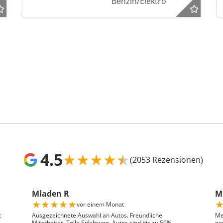
Benzin/Elektro
4.5
★
★
★
★
★
(2053 Rezensionen)
Mladen R
Mr
★
★
★
★
★
vor einem Monat
t
Ausgezeichnete Auswahl an Autos. Freundliche
Me
Mitarbeiter. Tolle Erfahrung. Autos sind bis zu 50%
ne