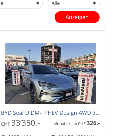
Anzeigen
BYD Seal U DM-i PHEV Design AWD 324PS -36%! Automat
33’350.-
326.-
CHF
Monatlich ab CHF