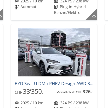
2025 / 10 km
324 PS / 238 kW
Automat
Plug-in-Hybrid
Benzin/Elektro
BYD Seal U DM-i PHEV Design AWD 324PS -36%! Automat
33’350.-
326.-
CHF
Monatlich ab CHF
2025 / 10 km
324 PS / 238 kW