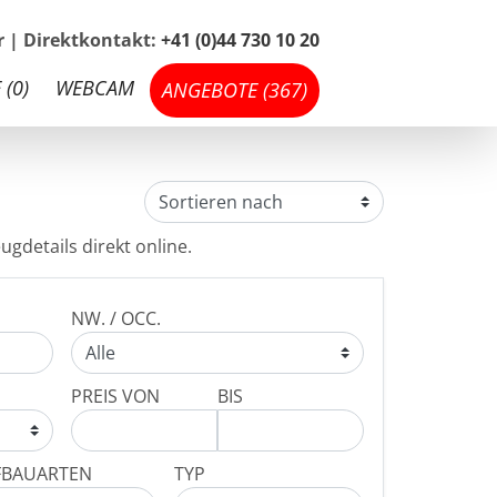
hr | Direktkontakt:
+41 (0)44 730 10 20
 (
0
)
WEBCAM
ANGEBOTE (
367
)
ugdetails direkt online.
NW. / OCC.
PREIS VON
BIS
FBAUARTEN
TYP