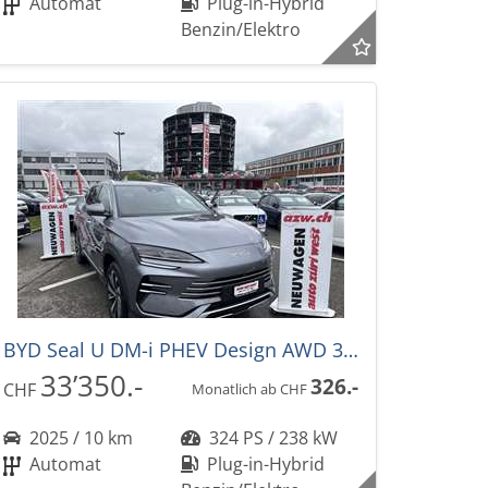
Automat
Plug-in-Hybrid
Benzin/Elektro
BYD Seal U DM-i PHEV Design AWD 324PS -36%! Automat
33’350.-
326.-
CHF
Monatlich ab CHF
2025 / 10 km
324 PS / 238 kW
Automat
Plug-in-Hybrid