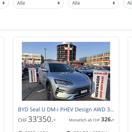
BYD Seal U DM-i PHEV Design AWD 324PS -36%! Automat
33’350.-
326.-
CHF
Monatlich ab CHF