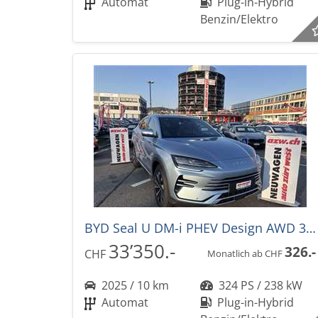
Automat
Plug-in-Hybrid
Benzin/Elektro
BYD Seal U DM-i PHEV Design AWD 324PS -36%! Automat
33’350.-
326.-
CHF
Monatlich ab CHF
2025 / 10 km
324 PS / 238 kW
Automat
Plug-in-Hybrid