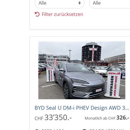
Filter zurücksetzen
BYD Seal U DM-i PHEV Design AWD 324PS -36%! Automat
33’350.-
326.-
CHF
Monatlich ab CHF