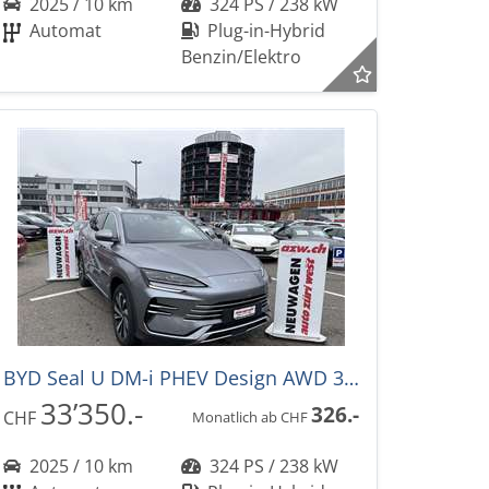
2025 / 10 km
324 PS / 238 kW
Automat
Plug-in-Hybrid
Benzin/Elektro
BYD Seal U DM-i PHEV Design AWD 324PS -36%! Automat
33’350.-
326.-
CHF
Monatlich ab CHF
2025 / 10 km
324 PS / 238 kW