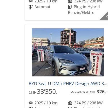
2025 / 10 km
324 PS / 238 kW
Automat
Plug-in-Hybrid
Benzin/Elektro
BYD Seal U DM-i PHEV Design AWD 324PS -36%! Automat
33’350.-
326.-
CHF
Monatlich ab CHF
2025 / 10 km
324 PS / 238 kW