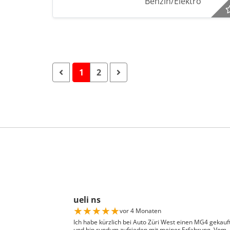
Benzin/Elektro
1
2
ueli ns
★
★
★
★
★
vor 4 Monaten
Ich habe kürzlich bei Auto Züri West einen MG4 gekauf
und bin rundum zufrieden mit meiner Erfahrung. Vom