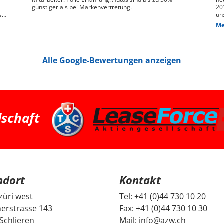
günstiger als bei Markenvertretung.
20
s
un
ge
Me
n,
das
We
pr
je
Alle Google-Bewertungen anzeigen
Die
hin
Pr
pa
ha
we
ha
bessere 
Zü
dschaft
su
Fa
ei
und G
Fr
un
un
Be
ndort
Kontakt
mi
Di
da
züri west
Tel:
+41 (0)44 730 10 20
ec
erstrasse 143
Fax:
+41 (0)44 730 10 30
ge
no
Schlieren
Mail:
info@azw.ch