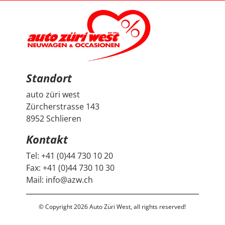
Thema Auto vorhanden ist. Sehr geschätzt haben wir
zudem, dass vor der Übergabe extra noch ein Service
durchgeführt wurde, damit wir mit dem Fahrzeug
länger Ruhe haben. Das ist nicht selbstverständlich und
hat den positiven Eindruck nochmals verstärkt. Wir
freuen uns sehr über unseren Peugeot 2008 und
bedanken uns herzlich bei Auto Züri West sowie bei
Herrn Francesco Salerno für die angenehme Beratung,
den guten Austausch und den super Deal.
Standort
auto züri west
Zürcherstrasse 143
8952 Schlieren
Kontakt
Tel:
+41 (0)44 730 10 20
Fax:
+41 (0)44 730 10 30
Mail:
info@azw.ch
© Copyright 2026 Auto Züri West, all rights reserved!