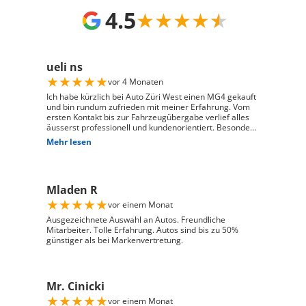
4.5
★
★
★
★
★
ueli ns
★
★
★
★
★
vor 4 Monaten
Ich habe kürzlich bei Auto Züri West einen MG4 gekauft
und bin rundum zufrieden mit meiner Erfahrung. Vom
ersten Kontakt bis zur Fahrzeugübergabe verlief alles
äusserst professionell und kundenorientiert. Besonders
hervorheben möchte ich die hervorragende Beratung
Mehr lesen
durch Herrn David Panic. Er hat sich viel Zeit
genommen, alle meine Fragen kompetent und
verständlich zu beantworten, und ist auf meine
individuellen Wünsche eingegangen. Seine freundliche
Mladen R
und engagierte Art hat den gesamten Kaufprozess sehr
angenehm gemacht. Die Abwicklung verlief reibungslos
★
★
★
★
★
vor einem Monat
und zuverlässig, und ich habe mein Fahrzeug genau so
erhalten, wie ich es mir vorgestellt habe. Ich kann Auto
Ausgezeichnete Auswahl an Autos. Freundliche
Züri West uneingeschränkt weiterempfehlen und
Mitarbeiter. Tolle Erfahrung. Autos sind bis zu 50%
bedanke mich herzlich für den ausgezeichneten Service
günstiger als bei Markenvertretung.
Mr. Cinicki
★
★
★
★
★
vor einem Monat