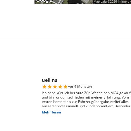
ueli ns
★
★
★
★
★
vor 4 Monaten
Ich habe kürzlich bei Auto Züri West einen MG4 gekauf
und bin rundum zufrieden mit meiner Erfahrung. Vom
ersten Kontakt bis zur Fahrzeugübergabe verlief alles
äusserst professionell und kundenorientiert. Besonder
hervorheben möchte ich die hervorragende Beratung
Mehr lesen
durch Herrn David Panic. Er hat sich viel Zeit genomme
alle meine Fragen kompetent und verständlich zu
beantworten, und ist auf meine individuellen Wünsche
eingegangen. Seine freundliche und engagierte Art hat