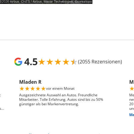
4.5
★
★
★
★
★
(2055 Rezensionen)
Mladen R
Mr
★
★
★
★
★
vor einem Monat
t
Ausgezeichnete Auswahl an Autos. Freundliche
Me
Mitarbeiter. Tolle Erfahrung. Autos sind bis zu 50%
ne
günstiger als bei Markenvertretung.
20
s
un
ge
Me
n,
das
We
pr
je