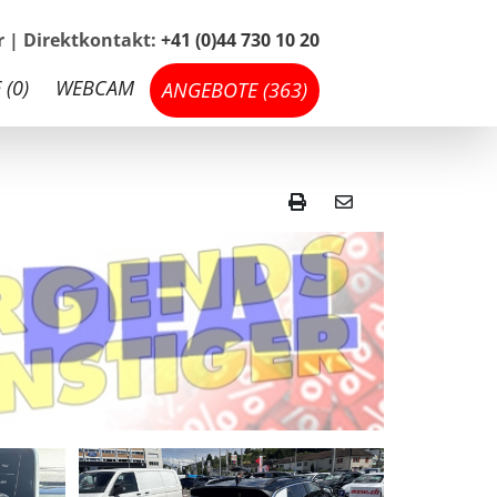
hr | Direktkontakt:
+41 (0)44 730 10 20
 (
0
)
WEBCAM
ANGEBOTE (
363
)