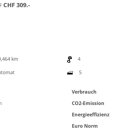
CHF 309.-
F
,464 km
4
tomat
5
Verbrauch
n
CO2-Emission
Energieeffizienz
Euro Norm