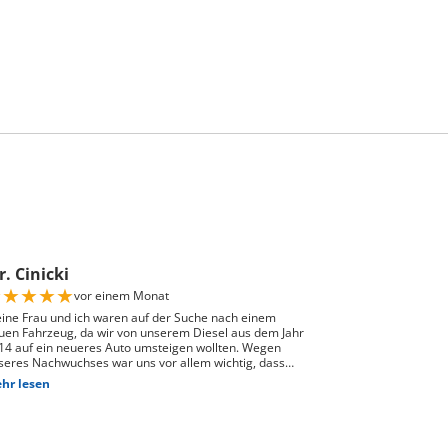
. Cinicki
★
★
★
★
★
vor einem Monat
ine Frau und ich waren auf der Suche nach einem
uen Fahrzeug, da wir von unserem Diesel aus dem Jahr
14 auf ein neueres Auto umsteigen wollten. Wegen
seres Nachwuchses war uns vor allem wichtig, dass
nügend Platz für einen Kindersitz vorhanden ist und
hr lesen
 Fahrzeug gut zu unserem Alltag passt. Bei Auto Züri
st Schlieren, durften wir zuerst den Peugeot 208
obefahren. Das Fahrgefühl hat uns sehr gut gefallen,
doch war der 208 für unsere Bedürfnisse mit Kindersitz