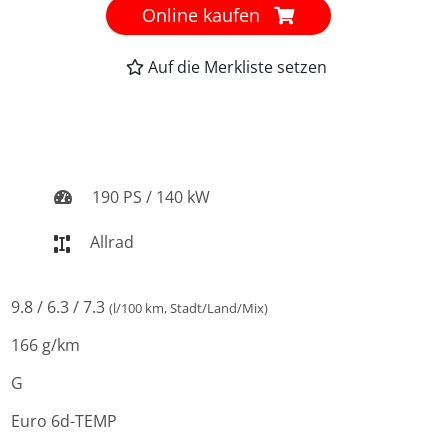
Online kaufen
Auf die Merkliste setzen
190 PS / 140 kW
Allrad
9.8 / 6.3 / 7.3
(l/100 km, Stadt/Land/Mix)
166 g/km
G
Euro 6d-TEMP