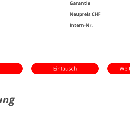
Garantie
Neupreis CHF
Intern-Nr.
e
Eintausch
Wei
ung