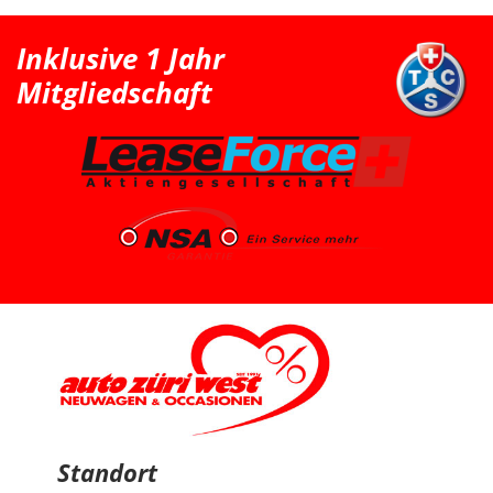
als nächstgrössere passende Option den Peugeot 2008
erwähnt. Danach haben wir extern noch einen Renault
Clio probefahren, welcher uns jedoch vom Fahrgefühl
Inklusive 1 Jahr
her nicht überzeugt hat. Somit war für uns klar, dass
der Peugeot 2008 die bessere Wahl ist. Schlussendlich
Mitgliedschaft
sind wir wieder zu Auto Züri West zurückgekommen
und konnten dort einen super Deal für einen Peugeot
2008 machen. Das Fahrzeug ist aus dem Jahr 2025, hat
knapp 7’000 km, ist ein Voll-Benziner und passt für uns
vom Platz, Fahrgefühl und Gesamtpaket sehr gut. Die
Beratung durch Herrn Francesco Salerno war sehr
freundlich, ehrlich und unkompliziert. Auch wenn die
Auswahl für uns relativ klar und limitiert war, fühlten wir
uns gut aufgehoben. Besonders positiv fand ich den
spannenden Austausch mit dem Berater über
allgemeine Autothemen und Dinge, die Autoliebhaber
interessieren. Man hat gemerkt, dass hier nicht einfach
nur verkauft wird, sondern auch echtes Interesse am
Thema Auto vorhanden ist. Sehr geschätzt haben wir
zudem, dass vor der Übergabe extra noch ein Service
durchgeführt wurde, damit wir mit dem Fahrzeug
länger Ruhe haben. Das ist nicht selbstverständlich und
hat den positiven Eindruck nochmals verstärkt. Wir
freuen uns sehr über unseren Peugeot 2008 und
bedanken uns herzlich bei Auto Züri West sowie bei
Herrn Francesco Salerno für die angenehme Beratung,
den guten Austausch und den super Deal.
Standort