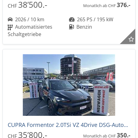
38’500.-
376.-
CHF
Monatlich ab CHF
2026 / 10 km
265 PS / 195 kW
Automatisiertes
Benzin
Schaltgetriebe
CUPRA Formentor 2.0TSi VZ 4Drive DSG-Automat -42%!
35’800.-
350.-
CHF
Monatlich ab CHF