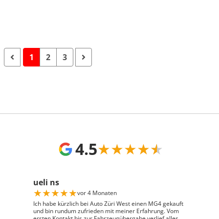
1
2
3
4.5
★
★
★
★
★
ueli ns
★
★
★
★
★
vor 4 Monaten
Ich habe kürzlich bei Auto Züri West einen MG4 gekauft
und bin rundum zufrieden mit meiner Erfahrung. Vom
ersten Kontakt bis zur Fahrzeugübergabe verlief alles