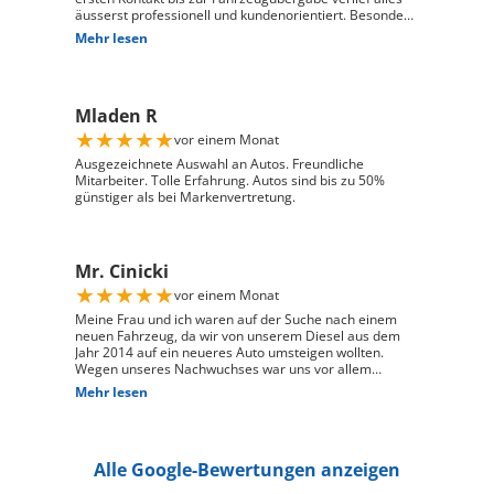
äusserst professionell und kundenorientiert. Besonders
hervorheben möchte ich die hervorragende Beratung
Mehr lesen
durch Herrn David Panic. Er hat sich viel Zeit
genommen, alle meine Fragen kompetent und
verständlich zu beantworten, und ist auf meine
individuellen Wünsche eingegangen. Seine freundliche
Mladen R
und engagierte Art hat den gesamten Kaufprozess sehr
angenehm gemacht. Die Abwicklung verlief reibungslos
★
★
★
★
★
vor einem Monat
und zuverlässig, und ich habe mein Fahrzeug genau so
erhalten, wie ich es mir vorgestellt habe. Ich kann Auto
Ausgezeichnete Auswahl an Autos. Freundliche
Züri West uneingeschränkt weiterempfehlen und
Mitarbeiter. Tolle Erfahrung. Autos sind bis zu 50%
bedanke mich herzlich für den ausgezeichneten Service
günstiger als bei Markenvertretung.
Mr. Cinicki
★
★
★
★
★
vor einem Monat
Meine Frau und ich waren auf der Suche nach einem
neuen Fahrzeug, da wir von unserem Diesel aus dem
Jahr 2014 auf ein neueres Auto umsteigen wollten.
Wegen unseres Nachwuchses war uns vor allem
wichtig, dass genügend Platz für einen Kindersitz
Mehr lesen
vorhanden ist und das Fahrzeug gut zu unserem Alltag
passt. Bei Auto Züri West Schlieren, durften wir zuerst
den Peugeot 208 probefahren. Das Fahrgefühl hat uns
sehr gut gefallen, jedoch war der 208 für unsere
Alle Google-Bewertungen anzeigen
Bedürfnisse mit Kindersitz hinter dem Fahrer leider
etwas zu klein. Nach der Probefahrt hat uns der Berater