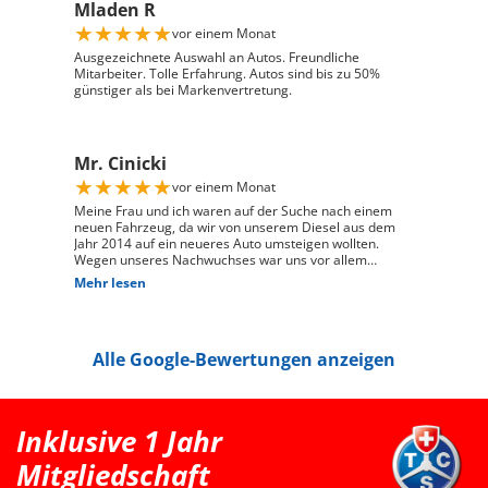
Mladen R
und engagierte Art hat den gesamten Kaufprozess sehr
angenehm gemacht. Die Abwicklung verlief reibungslos
★
★
★
★
★
vor einem Monat
und zuverlässig, und ich habe mein Fahrzeug genau so
erhalten, wie ich es mir vorgestellt habe. Ich kann Auto
Ausgezeichnete Auswahl an Autos. Freundliche
Züri West uneingeschränkt weiterempfehlen und
Mitarbeiter. Tolle Erfahrung. Autos sind bis zu 50%
bedanke mich herzlich für den ausgezeichneten Service
günstiger als bei Markenvertretung.
Mr. Cinicki
★
★
★
★
★
vor einem Monat
Meine Frau und ich waren auf der Suche nach einem
neuen Fahrzeug, da wir von unserem Diesel aus dem
Jahr 2014 auf ein neueres Auto umsteigen wollten.
Wegen unseres Nachwuchses war uns vor allem
wichtig, dass genügend Platz für einen Kindersitz
Mehr lesen
vorhanden ist und das Fahrzeug gut zu unserem Alltag
passt. Bei Auto Züri West Schlieren, durften wir zuerst
den Peugeot 208 probefahren. Das Fahrgefühl hat uns
sehr gut gefallen, jedoch war der 208 für unsere
Alle Google-Bewertungen anzeigen
Bedürfnisse mit Kindersitz hinter dem Fahrer leider
etwas zu klein. Nach der Probefahrt hat uns der Berater
als nächstgrössere passende Option den Peugeot 2008
erwähnt. Danach haben wir extern noch einen Renault
Clio probefahren, welcher uns jedoch vom Fahrgefühl
Inklusive 1 Jahr
her nicht überzeugt hat. Somit war für uns klar, dass
der Peugeot 2008 die bessere Wahl ist. Schlussendlich
Mitgliedschaft
sind wir wieder zu Auto Züri West zurückgekommen