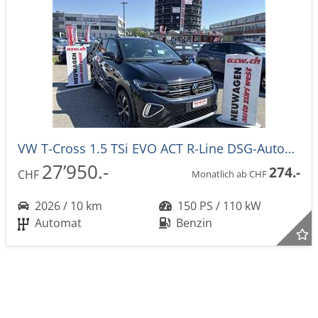
VW T-Cross 1.5 TSi EVO ACT R-Line DSG-Automat -39%!
27’950.-
274.-
CHF
Monatlich ab CHF
2026 / 10 km
150 PS / 110 kW
Automat
Benzin