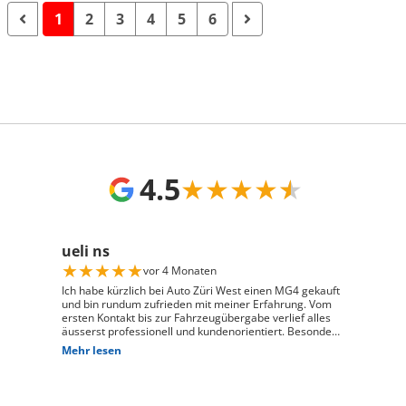
1
2
3
4
5
6
4.5
★
★
★
★
★
ueli ns
★
★
★
★
★
vor 4 Monaten
Ich habe kürzlich bei Auto Züri West einen MG4 gekauft
und bin rundum zufrieden mit meiner Erfahrung. Vom
ersten Kontakt bis zur Fahrzeugübergabe verlief alles
äusserst professionell und kundenorientiert. Besonders
hervorheben möchte ich die hervorragende Beratung
Mehr lesen
durch Herrn David Panic. Er hat sich viel Zeit
genommen, alle meine Fragen kompetent und
verständlich zu beantworten, und ist auf meine
individuellen Wünsche eingegangen. Seine freundliche