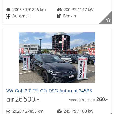
2006 / 191826 km
200 PS / 147 kW
Automat
Benzin
VW Golf 2.0 TSi GTi DSG-Automat 245PS
26’500.-
260.-
CHF
Monatlich ab CHF
2023 / 27858 km
245 PS / 180 kW