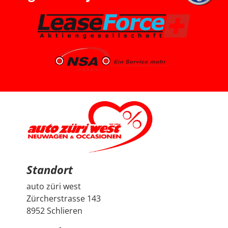
und konnten dort einen super Deal für einen Peugeot
2008 machen. Das Fahrzeug ist aus dem Jahr 2025, hat
knapp 7’000 km, ist ein Voll-Benziner und passt für uns
vom Platz, Fahrgefühl und Gesamtpaket sehr gut. Die
Beratung durch Herrn Francesco Salerno war sehr
freundlich, ehrlich und unkompliziert. Auch wenn die
Auswahl für uns relativ klar und limitiert war, fühlten wir
uns gut aufgehoben. Besonders positiv fand ich den
spannenden Austausch mit dem Berater über
allgemeine Autothemen und Dinge, die Autoliebhaber
interessieren. Man hat gemerkt, dass hier nicht einfach
nur verkauft wird, sondern auch echtes Interesse am
Thema Auto vorhanden ist. Sehr geschätzt haben wir
zudem, dass vor der Übergabe extra noch ein Service
durchgeführt wurde, damit wir mit dem Fahrzeug
länger Ruhe haben. Das ist nicht selbstverständlich und
hat den positiven Eindruck nochmals verstärkt. Wir
freuen uns sehr über unseren Peugeot 2008 und
bedanken uns herzlich bei Auto Züri West sowie bei
Herrn Francesco Salerno für die angenehme Beratung,
den guten Austausch und den super Deal.
Standort
auto züri west
Zürcherstrasse 143
8952 Schlieren