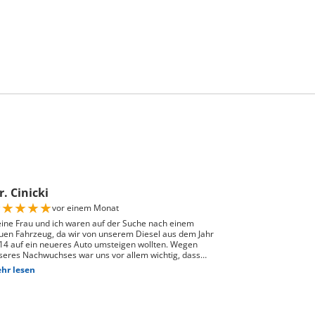
. Cinicki
★
★
★
★
★
vor einem Monat
ine Frau und ich waren auf der Suche nach einem
uen Fahrzeug, da wir von unserem Diesel aus dem Jahr
14 auf ein neueres Auto umsteigen wollten. Wegen
seres Nachwuchses war uns vor allem wichtig, dass
nügend Platz für einen Kindersitz vorhanden ist und
hr lesen
 Fahrzeug gut zu unserem Alltag passt. Bei Auto Züri
st Schlieren, durften wir zuerst den Peugeot 208
obefahren. Das Fahrgefühl hat uns sehr gut gefallen,
doch war der 208 für unsere Bedürfnisse mit Kindersitz