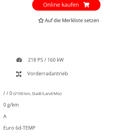
Online kaufen
Auf die Merkliste setzen
218 PS / 160 kW
Vorderradantrieb
/ / 0
(l/100 km, Stadt/Land/Mix)
0 g/km
A
Euro 6d-TEMP