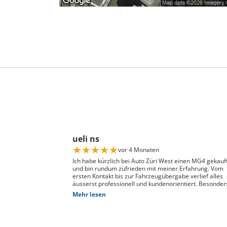
ueli ns
★
★
★
★
★
vor 4 Monaten
Ich habe kürzlich bei Auto Züri West einen MG4 gekauf
und bin rundum zufrieden mit meiner Erfahrung. Vom
ersten Kontakt bis zur Fahrzeugübergabe verlief alles
äusserst professionell und kundenorientiert. Besonder
hervorheben möchte ich die hervorragende Beratung
Mehr lesen
durch Herrn David Panic. Er hat sich viel Zeit genomme
alle meine Fragen kompetent und verständlich zu
beantworten, und ist auf meine individuellen Wünsche
eingegangen. Seine freundliche und engagierte Art hat