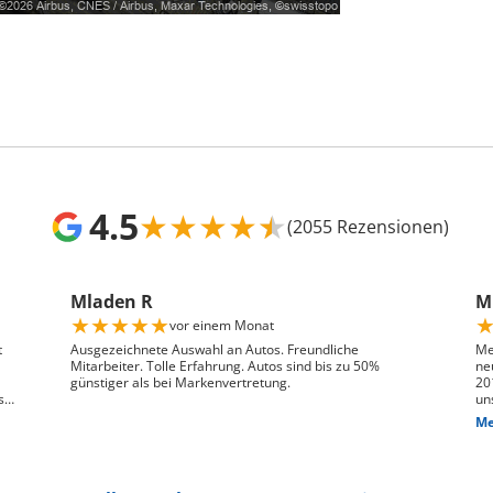
4.5
★
★
★
★
★
(2055 Rezensionen)
Mladen R
Mr
★
★
★
★
★
vor einem Monat
t
Ausgezeichnete Auswahl an Autos. Freundliche
Me
Mitarbeiter. Tolle Erfahrung. Autos sind bis zu 50%
ne
günstiger als bei Markenvertretung.
20
s
un
ge
Me
n,
das
We
pr
je