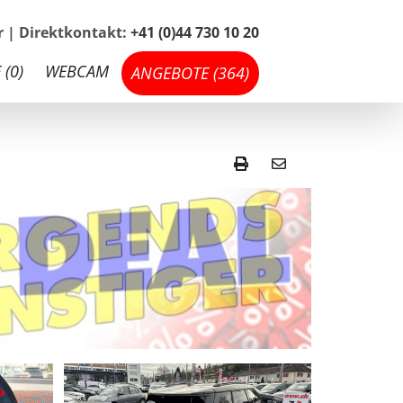
hr | Direktkontakt:
+41 (0)44 730 10 20
 (
0
)
WEBCAM
ANGEBOTE (
364
)