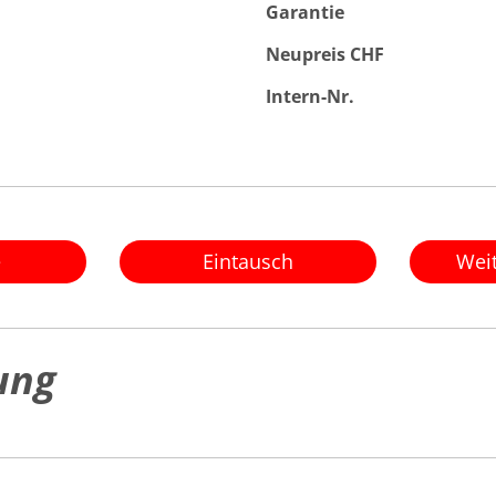
Garantie
Neupreis CHF
Intern-Nr.
e
Eintausch
Wei
ung