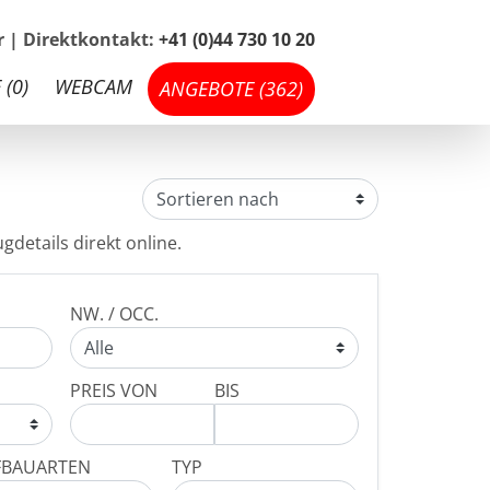
hr | Direktkontakt:
+41 (0)44 730 10 20
 (
0
)
WEBCAM
ANGEBOTE (
362
)
gdetails direkt online.
NW. / OCC.
PREIS VON
BIS
FBAUARTEN
TYP