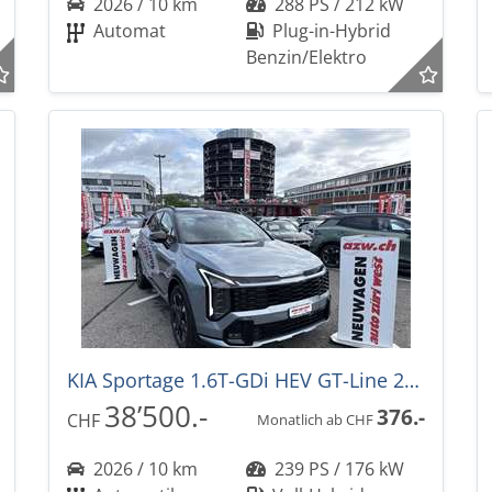
2026 / 10 km
288 PS / 212 kW
Automat
Plug-in-Hybrid
Benzin/Elektro
KIA Sportage 1.6T-GDi HEV GT-Line 239PS -34%! 4x4 Automat NEUES MODELL
38’500.-
376.-
CHF
Monatlich ab CHF
2026 / 10 km
239 PS / 176 kW