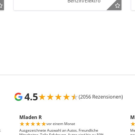
Benzin/Elektro
4.5
★
★
★
★
★
(2056 Rezensionen)
Mladen R
Mr
★
★
★
★
★
vor einem Monat
t
Ausgezeichnete Auswahl an Autos. Freundliche
Me
Mitarbeiter. Tolle Erfahrung. Autos sind bis zu 50%
ne