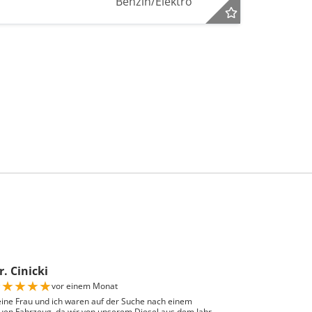
Benzin/Elektro
. Cinicki
★
★
★
★
★
vor einem Monat
ine Frau und ich waren auf der Suche nach einem
uen Fahrzeug, da wir von unserem Diesel aus dem Jahr