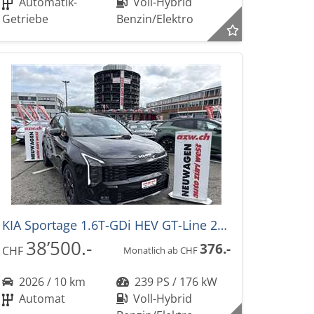
Automatik-
Voll-Hybrid
Getriebe
Benzin/Elektro
KIA Sportage 1.6T-GDi HEV GT-Line 239PS -34%! 4x4 Automat NEUES MODELL
38’500.-
376.-
CHF
Monatlich ab CHF
2026 / 10 km
239 PS / 176 kW
Automat
Voll-Hybrid