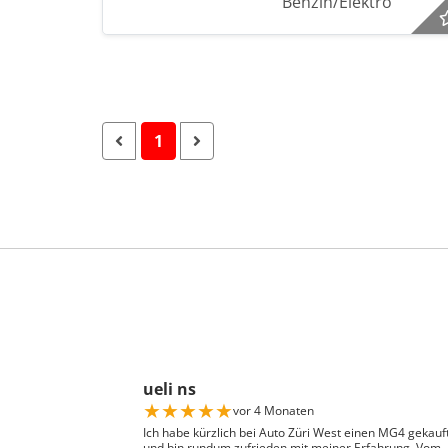
Benzin/Elektro
1
ueli ns
★
★
★
★
★
vor 4 Monaten
Ich habe kürzlich bei Auto Züri West einen MG4 gekauf
und bin rundum zufrieden mit meiner Erfahrung. Vom