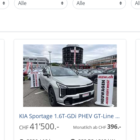
KIA Sportage 1.6T-GDi PHEV GT-Line 288PS -33% 4x4 Automat
41’500.-
396.-
CHF
Monatlich ab CHF