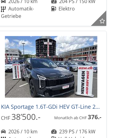
2026 / 10 km
204 PS / 150 kW
Automatik-
Elektro
Getriebe
KIA Sportage 1.6T-GDi HEV GT-Line 239PS -34%! 4x4 Automat NEUES MODELL
38’500.-
376.-
CHF
Monatlich ab CHF
2026 / 10 km
239 PS / 176 kW