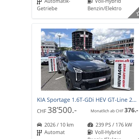
Automatik-
Voll-Hybrid
Getriebe
Benzin/Elektro
KIA Sportage 1.6T-GDi HEV GT-Line 239PS -34%! 4x4 Automat NEUES MODELL
38’500.-
376.-
CHF
Monatlich ab CHF
2026 / 10 km
239 PS / 176 kW
Automat
Voll-Hybrid