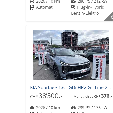
2026 / 10 km
288 PS / 212 kW
Automat
Plug-in-Hybrid
Benzin/Elektro
KIA Sportage 1.6T-GDi HEV GT-Line 239PS -34%! 4x4 Automat NEUES MODELL
38’500.-
376.-
CHF
Monatlich ab CHF
2026 / 10 km
239 PS / 176 kW