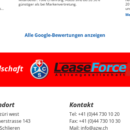
günstiger als bei Markenvertretung.
20
s
un
ge
Me
n,
das
We
pr
je
Alle Google-Bewertungen anzeigen
Die
hin
Pr
pa
ha
we
ha
bessere 
Zü
dschaft
su
Fa
ei
und G
Fr
un
un
Be
ndort
Kontakt
mi
Di
da
züri west
Tel:
+41 (0)44 730 10 20
ec
erstrasse 143
Fax:
+41 (0)44 730 10 30
ge
no
Schlieren
Mail:
info@azw.ch