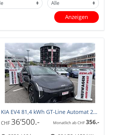
Anzeigen
KIA EV4 81,4 kWh GT-Line Automat 204PS -35%!
36’500.-
356.-
CHF
Monatlich ab CHF