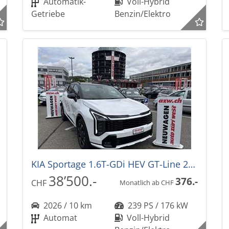
Automatik-
Voll-Hybrid
Getriebe
Benzin/Elektro
KIA Sportage 1.6T-GDi HEV GT-Line 239PS -34%! 4x4 Automat NEUES MODELL
38’500.-
376.-
CHF
Monatlich ab CHF
2026 / 10 km
239 PS / 176 kW
Automat
Voll-Hybrid